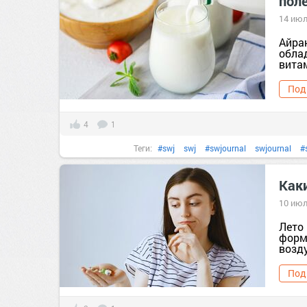
пол
14 июл
Айра
обла
вита
Под
4
1
Теги:
#swj
swj
#swjournal
swjournal
#
#домашняякухня
домашняякухня
#здоровье
#кефир
Как
#польза
польза
#правильноепитание
правил
10 июл
Лето
форм
возду
Под