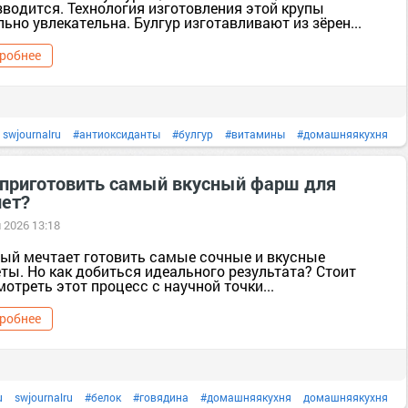
зводится. Технология изготовления этой крупы
ьно увлекательна. Булгур изготавливают из зёрен...
робнее
swjournalru
#антиоксиданты
#булгур
#витамины
#домашняякухня
ье
#клетчатка
#крупы
#кухня
#полезныесоветы
#польза
польза
 приготовить самый вкусный фарш для
лет?
ты
продукты
#простыерецепты
#рецепты
рецепты
#рецептысфото
 2026 13:18
#тело
тер. Донские крупы [105239185]
ый мечтает готовить самые сочные и вкусные
ты. Но как добиться идеального результата? Стоит
отреть этот процесс с научной точки...
робнее
u
swjournalru
#белок
#говядина
#домашняякухня
домашняякухня