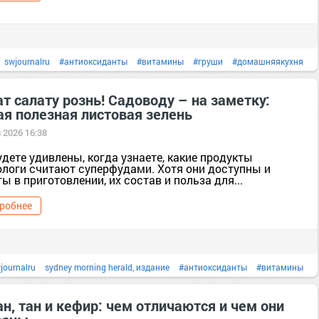
swjournalru
#антиоксиданты
#витамины
#груши
#домашняякухня
#клетчатка
#кухня
#полезныесоветы
#польза
польза
#похудение
т салату рознь! Садоводу – на заметку:
ая полезная листовая зелень
ты
продукты
#простыерецепты
#рецепты
рецепты
#рецептысфото
 2026 16:38
#тело
#фрукты
фрукты
дете удивлены, когда узнаете, какие продукты
ологи считают суперфудами. Хотя они доступны и
ы в приготовлении, их состав и польза для...
робнее
journalru
sydney morning herald, издание
#антиоксиданты
#витамины
е
#зелень
#клетчатка
#кухня
#полезныесоветы
#польза
польза
н, тан и кефир: чем отличаются и чем они
итание
#продукты
продукты
#простыерецепты
#рецепты
рецепты