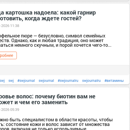
ясо
Мясо
#полезныесоветы
#польза
польза
#правильноепитание
да картошка надоела: какой гарнир
отовить, когда ждете гостей?
остыерецепты
#протеин
#рецепты
рецепты
#рецептысфото
#тело
 2026 11:38
#фарш
офельное пюре — безусловно, символ семейных
ств. Однако, как и любая традиция, оно может
аться немного скучным, и порой хочется чего-то...
робнее
swj
swj
#swjournal
swjournal
#swjournalru
swjournalru
#витамины
оровье
здоровье
#картофель
#клетчатка
#кухня
#овощи
Овощи
ровье волос: почему биотин вам не
ожет и чем его заменить
итание
правильноепитание
#продукты
продукты
#простыерецепты
 2026 05:39
#рецепты
рецепты
#рецептысфото
рецептысфото
#тело
ужно быть специалистом в области красоты, чтобы
ть: состояние кожи и волос зависит от множества
ров, включая не только используемые...