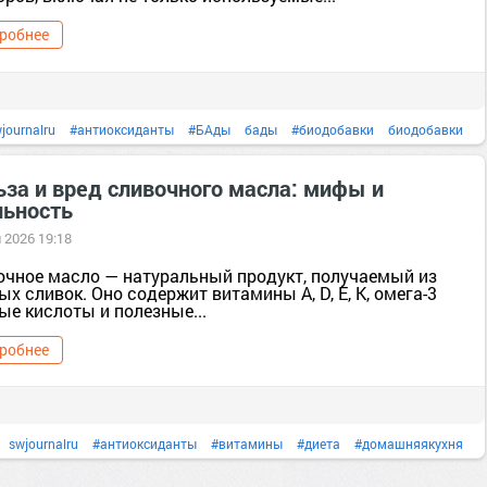
робнее
journalru
#антиоксиданты
#БАды
бады
#биодобавки
биодобавки
здоровье
#йод
#клетчатка
#кухня
медицинский колледж морсани
ьза и вред сливочного масла: мифы и
льность
#польза
польза
#правильноепитание
правильноепитание
#рыба
 2026 19:18
ыба
снт. Диета [658670]
#тело
тер. Байкальские минералы [99024678]
очное масло — натуральный продукт, получаемый из
х сливок. Оно содержит витамины A, D, E, K, омега-3
ые кислоты и полезные...
робнее
swjournalru
#антиоксиданты
#витамины
#диета
#домашняякухня
ло
масло
#полезныесоветы
#польза
польза
#правильноепитание