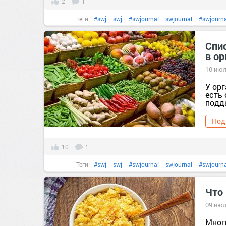
2
1
Теги:
#swj
swj
#swjournal
swjournal
#swjourna
#витамины
витамины
#диета
#еда
#здоровье
Спи
в о
#полезныесоветы
#польза
польза
#правильноепи
10 июл
У ор
есть
подд
Под
10
1
Теги:
#swj
swj
#swjournal
swjournal
#swjourna
#витамины
витамины
#диета
#еда
#здоровье
зд
Что 
польза
#правильноепитание
правильноепита
09 июл
Многи