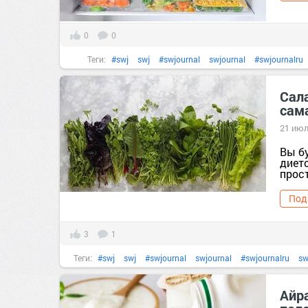
0
0
Теги:
#swj
swj
#swjournal
swjournal
#swjournalru
домашняякухня
#еда
#здоровье
Сала
сам
#правильноепитание
правильноепитание
#продук
21 июл
Вы бу
диет
прост
Под
3
1
Теги:
#swj
swj
#swjournal
swjournal
#swjournalru
sw
#домашняякухня
домашняякухня
#еда
#здоровь
Айра
#похудение
#правильноепитание
правильноеп