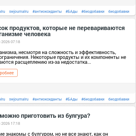
lru
swjournalru
#антиоксиданты
#БАды
#биодобавки
биодобавки
здоровье
#йод
#клетчатка
#кухня
#минералы
#морскаякапуста
сок продуктов, которые не перевариваются
рганизме человека
тание
правильноепитание
#продукты
продукты
снт. Диета [658670]
 2026 07:18
#тело
ганизма, несмотря на сложность и эффективность,
 ограничения. Некоторые продукты и их компоненты не
аются расщеплению из-за недостатка...
робнее
lru
swjournalru
#антиоксиданты
#БАды
#биодобавки
биодобавки
оровье
#клетчатка
#кухня
#минералы
#полезныесоветы
#польза
можно приготовить из булгура?
ние
#продукты
продукты
#рыба
Рыба
снт. Диета [658670]
#тело
 2026 17:18
е знакомы с булгуром, но не все знают, как он