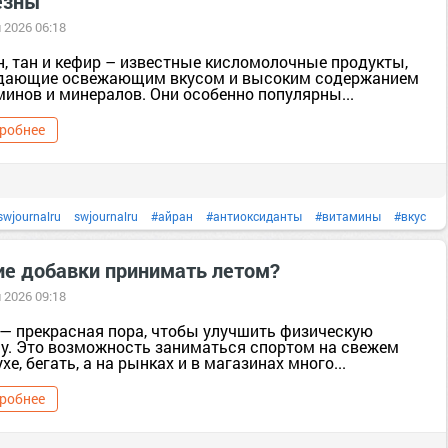
езны
 2026 06:18
#рецептысфото
#салат
салат
#тело
н, тан и кефир – известные кисломолочные продукты,
дающие освежающим вкусом и высоким содержанием
минов и минералов. Они особенно популярны...
робнее
swjournalru
swjournalru
#айран
#антиоксиданты
#витамины
#вкус
кефир
#кухня
#Напитки
напитки
#пить
пить
#полезныесоветы
ие добавки принимать летом?
ьноепитание
#продукты
продукты
#рецептысфото
#тело
#энергия
 2026 09:18
 — прекрасная пора, чтобы улучшить физическую
у. Это возможность заниматься спортом на свежем
хе, бегать, а на рынках и в магазинах много...
робнее