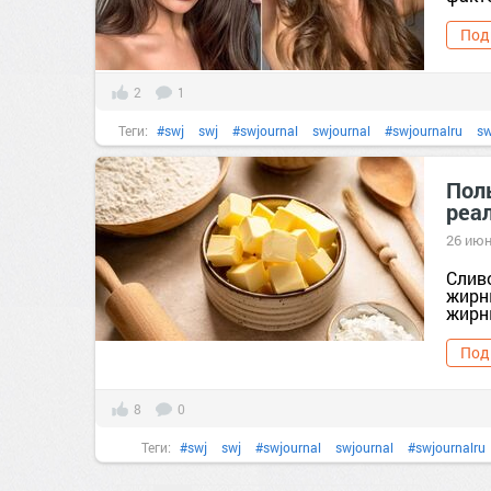
Под
2
1
Теги:
#swj
swj
#swjournal
swjournal
#swjournalru
sw
#витамины
витамины
#диета
#здоровье
Пол
реа
#минералы
научное сообщество
#полезныесоветы
26 июн
Р
Слив
жирны
жирн
Под
8
0
Теги:
#swj
swj
#swjournal
swjournal
#swjournalru
домашняякухня
#еда
#здоровье
#кухня
#мас