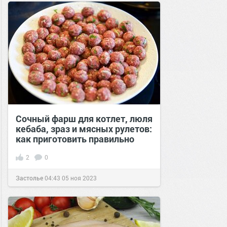
30 окт 2016
Сочный фарш для котлет, люля
кебаба, зраз и мясных рулетов:
как приготовить правильно
2
0
Застолье
04:43
05 ноя 2023