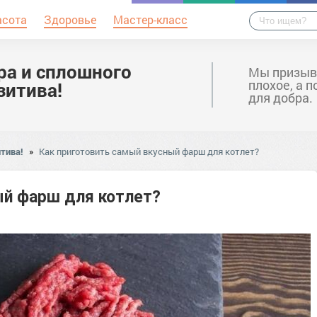
асота
Здоровье
Мастер-класс
ра и сплошного
Мы призыв
плохое, а 
зитива!
для добра.
тива!
»
Как приготовить самый вкусный фарш для котлет?
ый фарш для котлет?