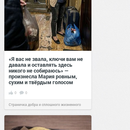
«Я вас не звала, ключи вам не
давала и оставлять здесь
никого не собираюсь» —
произнесла Мария ровным,
сухим и твёрдым голосом
0
0
Страничка добра и сплошного жизненного
позитива!
18:38
Сегодня