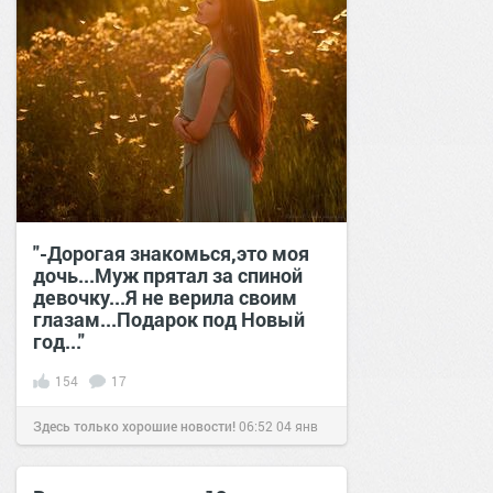
"-Дорогая знакомься,это моя
дочь...Муж прятал за спиной
девочку...Я не верила своим
глазам...Подарок под Новый
год..."
154
17
Здесь только хорошие новости!
06:52
04 янв
2021