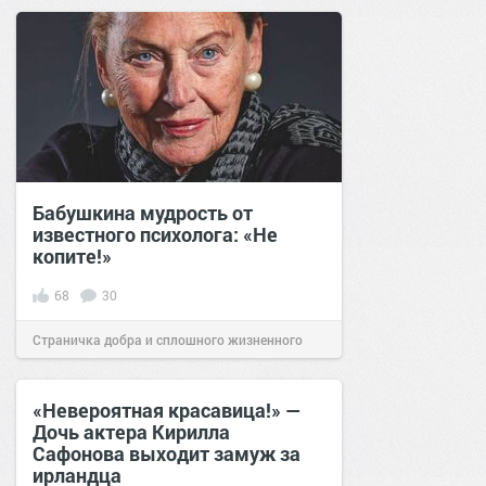
позитива!
15:02
03 фев 2023
Бабушкина мудрость от
известного психолога: «Не
копите!»
68
30
Страничка добра и сплошного жизненного
позитива!
14:22
14 фев 2023
«Невероятная красавица!» —
Дочь актера Кирилла
Сафонова выходит замуж за
ирландца