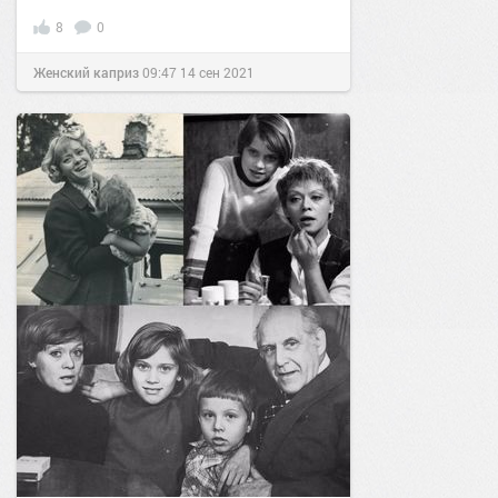
8
0
Женский каприз
09:47
14 сен 2021