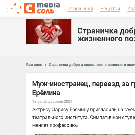
Отношения
Рецепты
Кр
Страничка доб
жизненного по
Вся соль
»
Страничка добра и сплошного жизненного пози
Муж-иностранец, переезд за гр
Ерёмина
13:06 26 февраля 2021
Актрису Ларису Ерёмину пригласили на съём
театрального института. Симпатичной студ
меняет профессию».