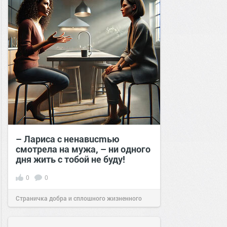
– Лариса с ненавuсmью
смотрела на мужа, – ни одного
дня жить с тобой не буду!
0
0
Страничка добра и сплошного жизненного
позитива!
16:20
26 ноя 2024