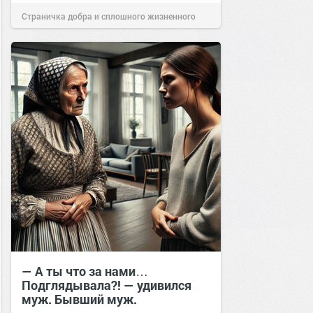
Страничка добра и сплошного жизненного
позитива!
11:25
17 окт 2022
— А ты что за нами…
Подглядывала?! — удивился
муж. Бывший муж.