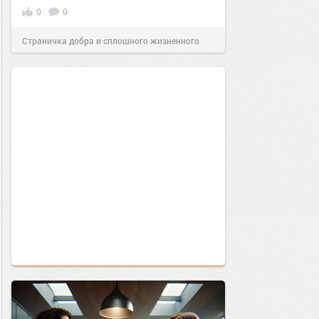
0
0
Страничка добра и сплошного жизненного
позитива!
17:05
22 окт 2024