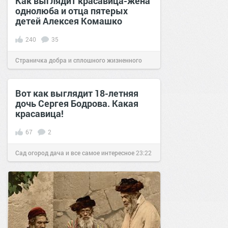
Как выглядит красавица-жена
однолюба и отца пятерых
детей Алексея Комашко
240
35
Страничка добра и сплошного жизненного
позитива!
16:52
14 янв 2021
Вот как выглядит 18-летняя
дочь Сергея Бодрова. Какая
красавица!
67
2
Сад огород дача и все самое интересное
23:22
25 авг 2016