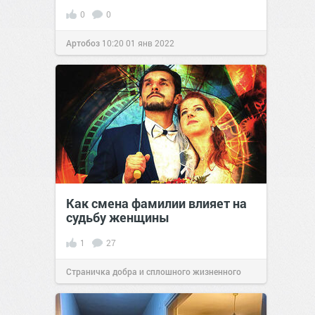
0
0
Артобоз
10:20
01 янв 2022
Как смена фамилии влияет на
судьбу женщины
1
27
Страничка добра и сплошного жизненного
позитива!
06:00
07 июн 2022