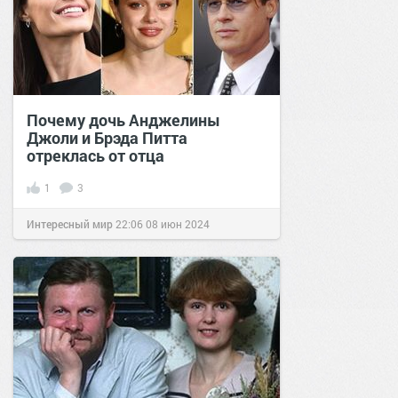
Почему дочь Анджелины
Джоли и Брэда Питта
отреклась от отца
1
3
Интересный мир
22:06
08 июн 2024