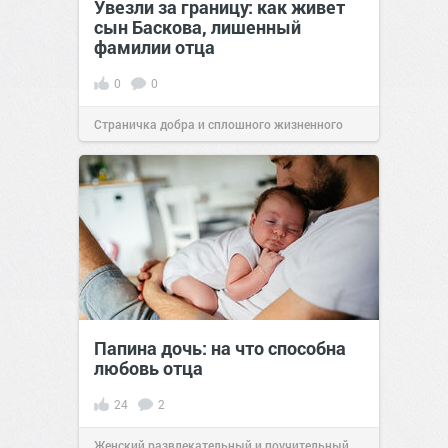
Увезли за границу: как живет
сын Баскова, лишенный
фамилии отца
0
0
Страничка добра и сплошного жизненного
позитива!
11:25
17 окт 2022
Папина дочь: на что способна
любовь отца
24
2
Женский развлекательный и поучительный