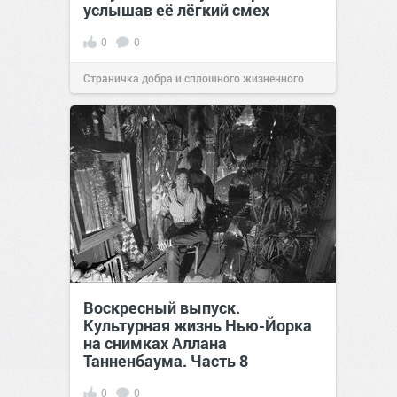
услышав её лёгкий смех
0
0
Страничка добра и сплошного жизненного
позитива!
13:38
Сегодня
Воскресный выпуск.
Культурная жизнь Нью-Йорка
на снимках Аллана
Танненбаума. Часть 8
0
0