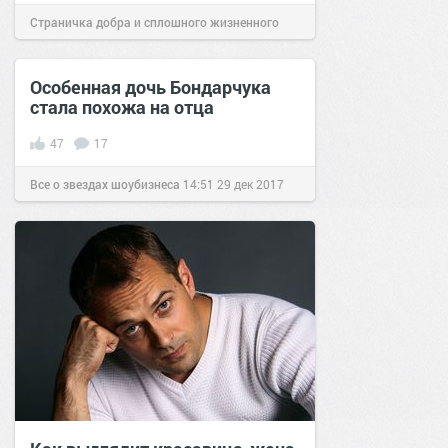
Страничка добра и сплошного жизненного
позитива!
07:00
18 янв 2022
Особенная дочь Бондарчука
стала похожа на отца
47
17
Все о звездах шоубизнеса
14:51
29 дек 2017