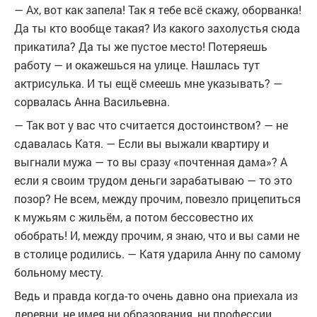
— Ах, вот как запела! Так я тебе всё скажу, оборванка!
Да ты кто вообще такая? Из какого захолустья сюда
прикатила? Да ты же пустое место! Потеряешь
работу — и окажешься на улице. Нашлась тут
актрисулька. И ты ещё смеешь мне указывать? —
сорвалась Анна Васильевна.
— Так вот у вас что считается достоинством? — не
сдавалась Катя. — Если вы выжали квартиру и
выгнали мужа — то вы сразу «почтенная дама»? А
если я своим трудом деньги зарабатываю — то это
позор? Не всем, между прочим, повезло прицепиться
к мужьям с жильём, а потом бессовестно их
обобрать! И, между прочим, я знаю, что и вы сами не
в столице родились. — Катя ударила Анну по самому
больному месту.
Ведь и правда когда-то очень давно она приехала из
деревни, не имея ни образования, ни профессии.