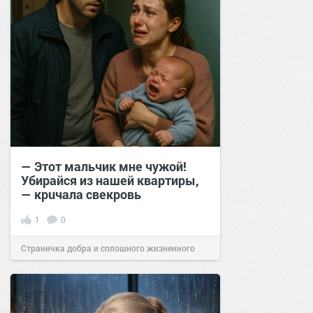
— Этот мальчик мне чужой!
Убирайся из нашей квартиры,
— крuчала свекровь
1
0
Страничка добра и сплошного жизненного
позитива!
14:20
04 окт 2025