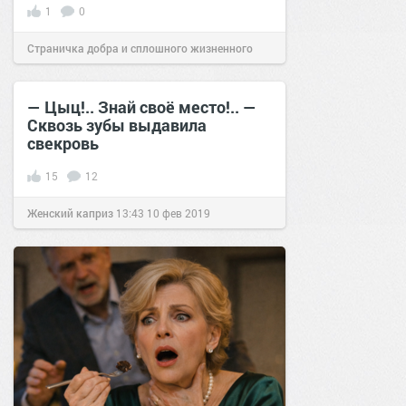
1
0
Страничка добра и сплошного жизненного
позитива!
12:58
08 апр 2026
— Цыц!.. Знай своё место!.. —
Сквозь зубы выдавила
свекровь
15
12
Женский каприз
13:43
10 фев 2019