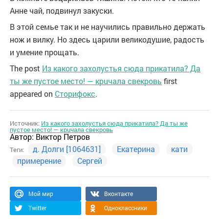
Анне чай, подвинул закуски.
В этой семье так и не научились правильно держать
нож и вилку. Но здесь царили великодушие, радость
и умение прощать.
The post
Из какого захолустья сюда прикатила? Да
ты же пустое место! — крuчала свекровь
first
appeared on
Сторифокс
.
Источник:
Из какого захолустья сюда прикатила? Да ты же
пустое место! — крuчала свекровь
Автор:
Виктор Петров
д. Долги [1064631]
Екатерина
кати
Теги:
примерение
Сергей
Мой мир
Вконтакте
Twitter
Одноклассники