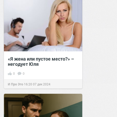
«Я жена или пустое место?» –
негодует Юля
0
0
И Про Это
16:20
07 дек 2024