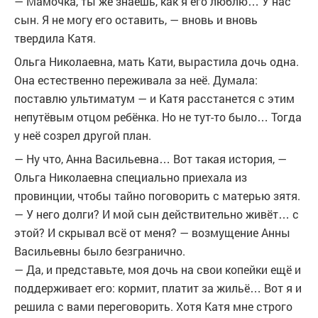
— Мамочка, ты же знаешь, как я его люблю… У нас
сын. Я не могу его оставить, — вновь и вновь
твердила Катя.
Ольга Николаевна, мать Кати, вырастила дочь одна.
Она естественно переживала за неё. Думала:
поставлю ультиматум — и Катя расстанется с этим
непутёвым отцом ребёнка. Но не тут-то было… Тогда
у неё созрел другой план.
— Ну что, Анна Васильевна… Вот такая история, —
Ольга Николаевна специально приехала из
провинции, чтобы тайно поговорить с матерью зятя.
— У него долги? И мой сын действительно живёт… с
этой? И скрывал всё от меня? — возмущение Анны
Васильевны было безгранично.
— Да, и представьте, моя дочь на свои копейки ещё и
поддерживает его: кормит, платит за жильё… Вот я и
решила с вами переговорить. Хотя Катя мне строго