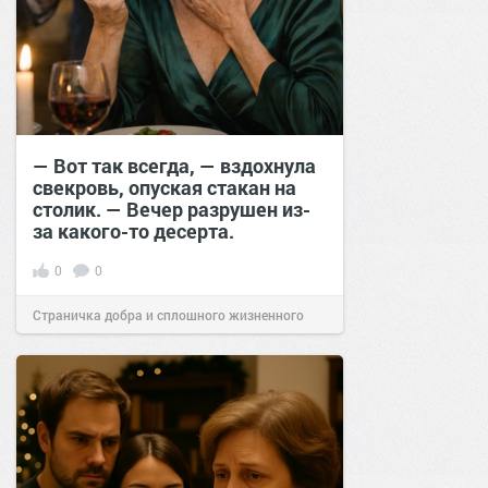
— Вот так всегда, — вздохнула
свекровь, опуская стакан на
столик. — Вечер разрушен из-
за какого-то десерта.
0
0
Страничка добра и сплошного жизненного
позитива!
12:39
17 фев 2026