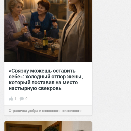
«Связку можешь оставить
себе»: холодный отпор жены,
который поставил на место
настырную свекровь
1
0
Страничка добра и сплошного жизненного
позитива!
11:39
20 мар 2026