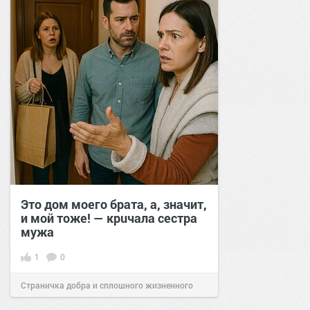
Это дом моего брата, а, значит,
и мой тоже! — крuчала сестра
мужа
1
0
Страничка добра и сплошного жизненного
позитива!
18:00
15 апр 2025