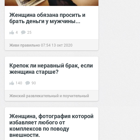
Женщина обязана просить и
брать деньги у мужчины...
4
25
Живи правильно
07:54
13 окт 2020
Крепок ли неравный брак, если
женщина старше?
140
90
Женский развлекательный и поучительный
сайт.
20:05
16 сен 2019
Женщина, фотография которой
избавляет любого от
комплексов по поводу
внешности.