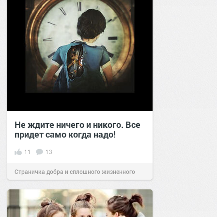
Не ждите ничего и никого. Все
придет само когда надо!
11
13
Страничка добра и сплошного жизненного
позитива!
17:03
11 дек 2023