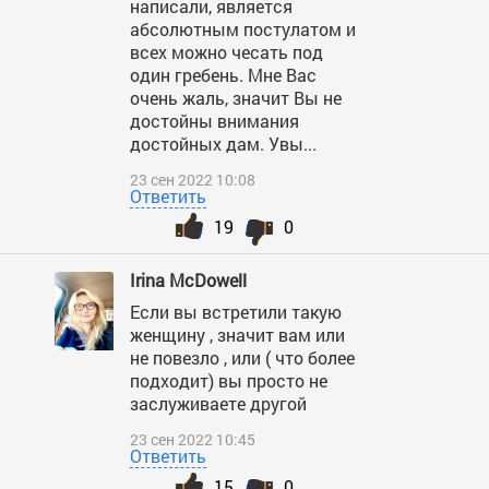
написали, является
абсолютным постулатом и
всех можно чесать под
один гребень. Мне Вас
очень жаль, значит Вы не
достойны внимания
достойных дам. Увы...
23 сен 2022 10:08
Ответить
19
0
Irina McDowell
Если вы встретили такую
женщину , значит вам или
не повезло , или ( что более
подходит) вы просто не
заслуживаете другой
23 сен 2022 10:45
Ответить
15
0