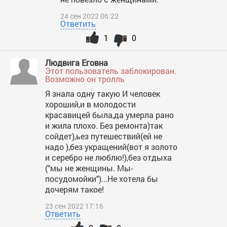
24 сен 2022 06:22
Ответить
1
0
Людвига Еговна
Этот пользователь заблокирован.
Возможно он тролль
Я знала одну такую И человек
хороший,и в молодости
красавицей была,да умерла рано
и жила плохо. Без ремонта)так
сойдет),ьез путешествий(ей не
надо ),без укращений(вот я золото
и серебро не люблю!),без отдыха
("мы не женщины. Мы-
посудомойки")...Не хотела бы
дочерям такое!
23 сен 2022 17:16
Ответить