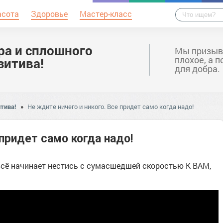
асота
Здоровье
Мастер-класс
ра и сплошного
Мы призыв
плохое, а 
зитива!
для добра.
тива!
»
Не ждите ничего и никого. Все придет само когда надо!
 придет само когда надо!
всё начинает нестись с сумасшедшей скоростью К ВАМ,