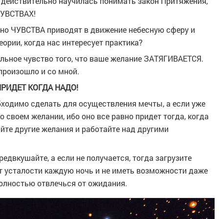
й действительно научилась понимать закон Притяжения,
ЧУВСТВАХ!
нно ЧУВСТВА приводят в движение небесную сферу и
еории, когда нас интересует практика?
ьное чувство того, что ваше желание ЗАТЯГИВАЕТСЯ.
 произошло и со мной.
 ПРИДЕТ КОГДА НАДО!
обходимо сделать для осуществления мечты, а если уже
о своем желании, ибо оно все равно придет тогда, когда
айте другие желания и работайте над другими
едвкушайте, а если не получается, тогда загрузите
от усталости каждую ночь и не иметь возможности даже
полностью отвлечься от ожидания.