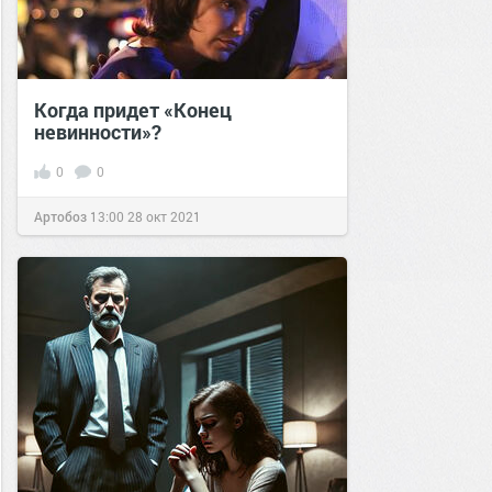
Когда придет «Конец
невинности»?
0
0
Артобоз
13:00
28 окт 2021