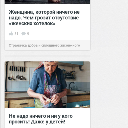
Женщина, которой ничего не
надо. Чем грозит отсутствие
«женских хотелок»
31
9
Страничка добра и сплошного жизненного
позитива!
09:00
21 сен 2022
Не надо ничего и ни у кого
просить! Даже у детей!