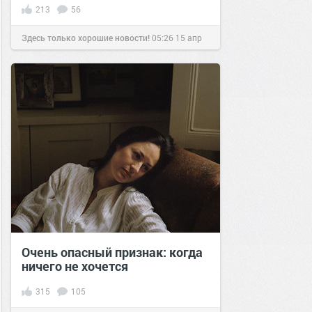
213
56
Здесь только хорошие новости!
05:26
15 апр
2021
Очень опасный признак: когда
ничего не хочется
315
105