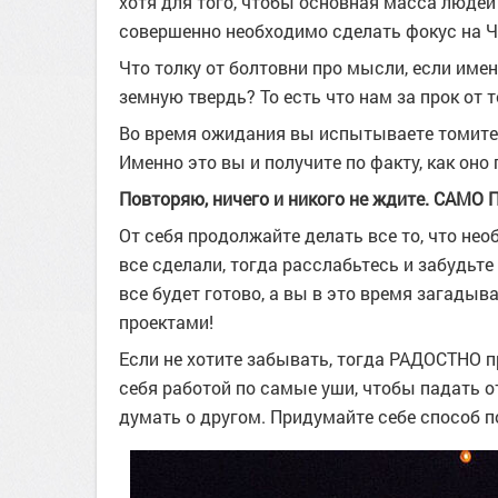
хотя для того, чтобы основная масса люде
совершенно необходимо сделать фокус на 
Что толку от болтовни про мысли, если име
земную твердь? То есть что нам за прок от т
Во время ожидания вы испытываете томител
Именно это вы и получите по факту, как оно
Повторяю, ничего и никого не ждите. САМО
От себя продолжайте делать все то, что не
все сделали, тогда расслабьтесь и забудьте 
все будет готово, а вы в это время загадыв
проектами!
Если не хотите забывать, тогда РАДОСТНО пр
себя работой по самые уши, чтобы падать 
думать о другом. Придумайте себе способ 