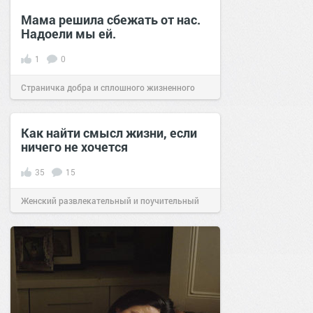
Мама решила сбежать от нас.
Надоели мы ей.
1
0
Страничка добра и сплошного жизненного
позитива!
14:00
31 авг 2025
Как найти смысл жизни, если
ничего не хочется
35
15
Женский развлекательный и поучительный
сайт.
18:15
02 окт 2019