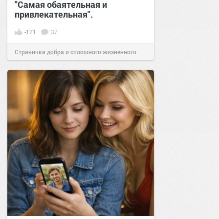
"Самая обаятельная и
привлекательная".
-121
37
Страничка добра и сплошного жизненного
позитива!
07:57
07 янв 2018