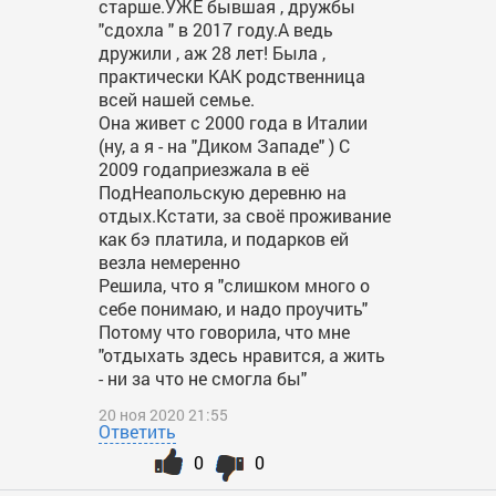
старше.УЖЕ бывшая , дружбы
"сдохла " в 2017 году.А ведь
дружили , аж 28 лет! Была ,
практически КАК родственница
всей нашей семье.
Она живет с 2000 года в Италии
(ну, а я - на "Диком Западе" ) С
2009 годаприезжала в её
ПодНеапольскую деревню на
отдых.Кстати, за своё проживание
как бэ платила, и подарков ей
везла немеренно
Решила, что я "слишком много о
себе понимаю, и надо проучить"
Потому что говорила, что мне
"отдыхать здесь нравится, а жить
- ни за что не смогла бы"
20 ноя 2020 21:55
Ответить
0
0