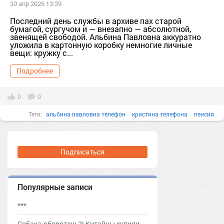
30 апр 2026 13:39
Последний день службы в архиве пах старой
бумагой, сургучом и — внезапно — абсолютной,
звенящей свободой. Альбина Павловна аккуратно
уложила в картонную коробку немногие личные
вещи: кружку с...
Подробнее
0
0
Теги:
альбина павловна телефон
кристина телефона
пенсия
п. Редочь [1307222]
Подписаться
Популярные записи
***
Собака-оборотень?! Китайцы купили