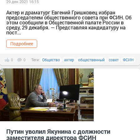
29 дек 2021 16:15
Актер и драматург Евгений Гришковец избран
председателем общественного совета при ФСИН. Об
этом сообщили в Общественной палате России в
среду, 29 декабря. — Представляя кандидатуру на
пост...
Подробнее
0
0
Теги:
Общество
актер
общественный
совет
ФСИН
Путин уволил Якунина с должности
заместителя директора ФСИН