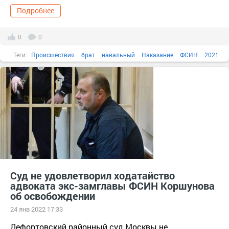
Подробнее
0
0
Теги:
Происшествия
брат
навальный
Наказание
ФСИН
2021
Суд не удовлетворил ходатайство
адвоката экс-замглавы ФСИН Коршунова
об освобождении
24 янв 2022 17:33
Лефортовский районный суд Москвы не