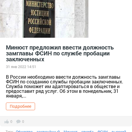
Минюст предложил ввести должность
замглавы ФСИН по службе пробации
заключенных
31 янв 2022 14:51
В России необходимо ввести должность замглавы
ФСИН по созданию службы пробации заключенных.
Служба поможет им адаптироваться в обществе и
предоставит ряд услуг. Об этом в понедельник, 31
января,...
Подробнее
0
0
Теги:
Общество
заключённый
Минюст
служба
ФСИН
высокий