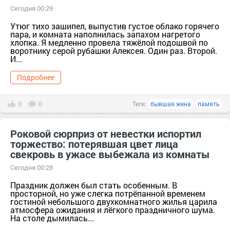
Сегодня 00:29
Утюг тихо зашипел, выпустив густое облако горячего
пара, и комната наполнилась запахом нагретого
хлопка. Я медленно провела тяжёлой подошвой по
воротнику серой рубашки Алексея. Один раз. Второй.
И...
Подробнее
0
0
Теги:
бывшая жена
память
Роковой сюрприз от невестки испортил
торжество: потерявшая цвет лица
свекровь в ужасе выбежала из комнаты
Сегодня 00:28
Праздник должен был стать особенным. В
просторной, но уже слегка потрёпанной временем
гостиной небольшого двухкомнатного жилья царила
атмосфера ожидания и лёгкого праздничного шума.
На столе дымилась...