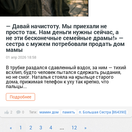
— Давай начистоту. Мы приехали не
просто так. Нам деньги нужны сейчас, а
не эти бесконечные семейные драмы!» —
сестра с мужем потребовали продать дом
мамы
01 апр 2026 18:58
В трубке раздался сдавленный вздох, за ним — тихий
всхлип, будто человек пытался сдержать рыдания,
но не смог. Наталья стояла на крыльце старого
дома, прижимая телефон к уху так крепко, что
пальцы...
Подробнее
2
0
Теги:
мамин дом
память
п. Большая Сестра [864390]
«
1
2
3
4
…
12
»