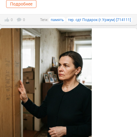
Подробнее
0
0
Теги:
память
тер. сдт Подарок (г.Уржум) [714111]