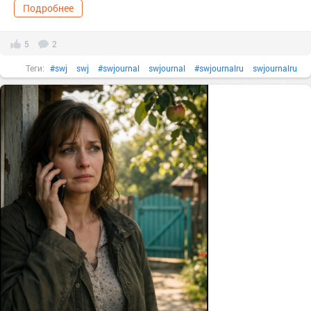
Подробнее
5
2
Теги:
#swj
swj
#swjournal
swjournal
#swjournalru
swjournalru
#антиоксиданты
#болезнь
болезнь
#витамины
#гормоны
#жизнь
Жизнь
#здоровье
здоровье
#лечение
#мозг
#нервы
#организм
организм
память
#полезныесоветы
#польза
польза
#правильноепитание
#простыерецепты
#стресс
#тело
тело
#терапия
#тревога