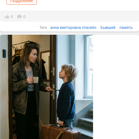
Подробнее
0
0
Теги:
анна викторовна спасибо
Бывший
память
родник, санаторий