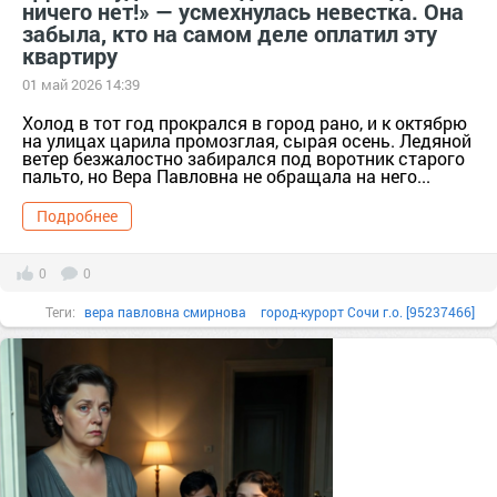
ничего нет!» — усмехнулась невестка. Она
забыла, кто на самом деле оплатил эту
квартиру
01 май 2026 14:39
Холод в тот год прокрался в город рано, и к октябрю
на улицах царила промозглая, сырая осень. Ледяной
ветер безжалостно забирался под воротник старого
пальто, но Вера Павловна не обращала на него...
Подробнее
0
0
Теги:
вера павловна смирнова
город-курорт Сочи г.о. [95237466]
г. Сочи [294728]
Квартира
Краснодарский край [294673]
Любовь матери
память