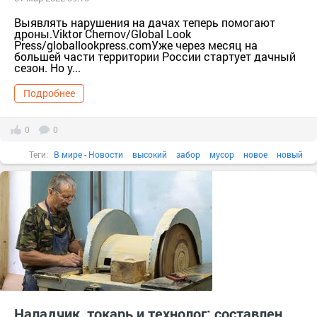
Выявлять нарушения на дачах теперь помогают
дроны.Viktor Chernov/Global Look
Press/globallookpress.comУже через месяц на
большей части территории России стартует дачный
сезон. Но у...
Подробнее
0
0
Теги:
В мире - Новости
высокий
забор
мусор
новое
новый
Наладчик, токарь и технолог: составлен