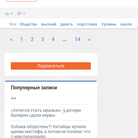
0
0
Теги:
Общество
высокий
давать
подготовка
Уровень
школа
«
1
2
3
4
…
14
»
Подписаться
Популярные записи
***
«Хочется стать мразью»: у дочери
Валерии сдали нервы
Собака-оборотень?! Китайцы купили
щенка мастифа, а потом не поняли, что
с ним произошло…