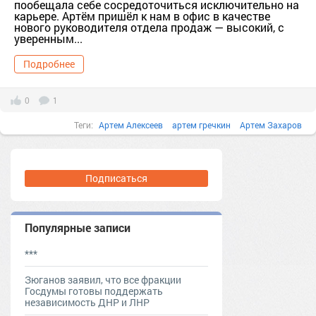
пообещала себе сосредоточиться исключительно на
карьере. Артём пришёл к нам в офис в качестве
нового руководителя отдела продаж — высокий, с
уверенным...
Подробнее
0
1
Теги:
Артем Алексеев
артем гречкин
Артем Захаров
артем лаврентьев
г. Подольск [810596]
дом это
друг
Ирина Лаврентьева
квартиры
мать; артем алексеев
Подписаться
мать; артем захаров
мать; артем лаврентьев
Московская обл. [807356]
мошенники
океан тихий
Отдел продаж
Популярные записи
Подольск г.о. [95244221]
руководитель; отдел продаж
***
федеральная служба государственной регистрации, кадастра и
Зюганов заявил, что все фракции
картографии (росреестр)
Госдумы готовы поддержать
независимость ДНР и ЛНР