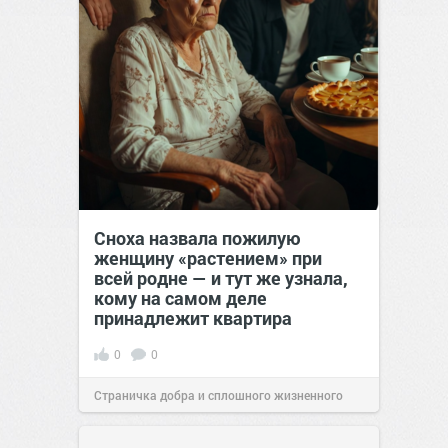
Сноха назвала пожилую
женщину «растением» при
всей родне — и тут же узнала,
кому на самом деле
принадлежит квартира
0
0
Страничка добра и сплошного жизненного
позитива!
00:29
Сегодня