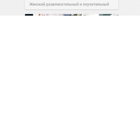
Женский развлекательный и поучительный
сайт.
23:40
Вчера
Как сёрферы создали
«варёнки»: 5 занятных фактов
о создании самых известных
моделей джинсов
0
0
Человек познаёт мир
00:53
Сегодня