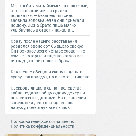
Мы с ребятами займемся шашлыками,
а ты отправляйся на грядки —
поливать», — безапелляционно
заявила золовка, едва они приехали
на дачу. Жена брата лишь мягко
улыбнулась в ответ и нажала…
Сразу после нашего расставания
раздался звонок от бывшего свекра.
Он произнес всего четыре слова — те
самые, которые я тщетно ждала все
пятнадцать лет нашего брака
Клятвенно обещали скинуть деньги
сразу, как приедут, но в итоге — тишина
Свекровь лишила сына наследства,
тайно подарив общую дачу дочери и
оставив его с долгами. На оглашении
завещания деда правда вышла
наружу, повергнув всех в шок.
,
Пользовательское соглашение
Политика конфиденциальности