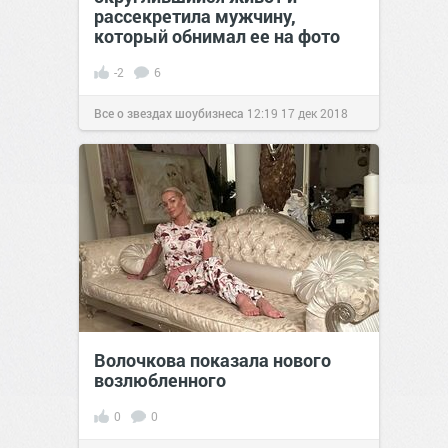
рассекретила мужчину,
который обнимал ее на фото
-2
6
Все о звездах шоубизнеса
12:19
17 дек 2018
Волочкова показала нового
возлюбленного
0
0