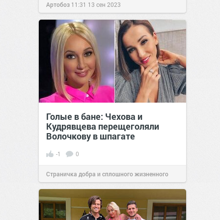
Артобоз
11:31
13 сен 2023
Голые в бане: Чехова и
Кудрявцева перещеголяли
Волочкову в шпагате
-1
0
Страничка добра и сплошного жизненного
позитива!
01:45
27 фев 2023