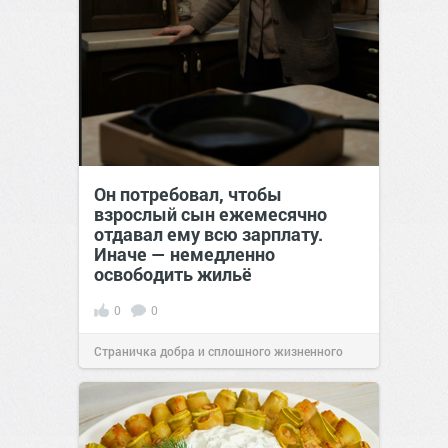
Он потребовал, чтобы
взрослый сын ежемесячно
отдавал ему всю зарплату.
Иначе — немедленно
освободить жильё
0
0
Страничка добра и сплошного жизненного
позитива!
00:29
Сегодня