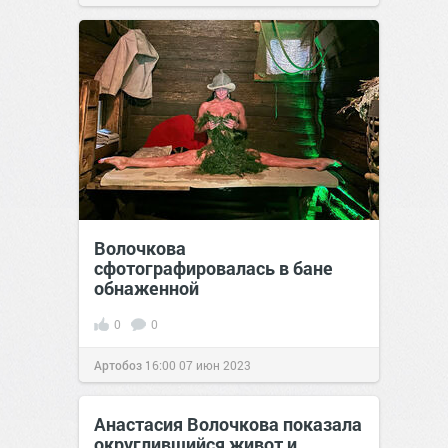
позитива!
06:00
08 фев 2022
Волочкова
сфотографировалась в бане
обнаженной
0
0
Артобоз
16:00
07 июн 2023
Анастасия Волочкова показала
округлившийся живот и