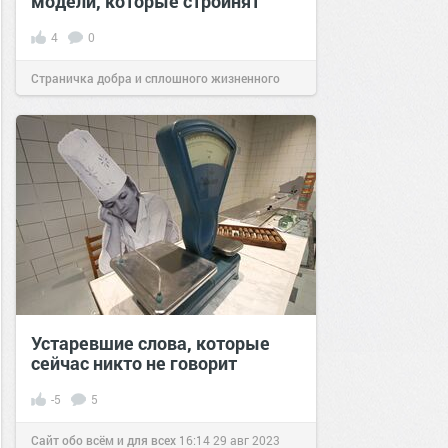
модели, которые стройнят
4
0
Страничка добра и сплошного жизненного
позитива!
13:39
14 мар 2026
Устаревшие слова, которые
сейчас никто не говорит
-5
5
Сайт обо всём и для всех
16:14
29 авг 2023