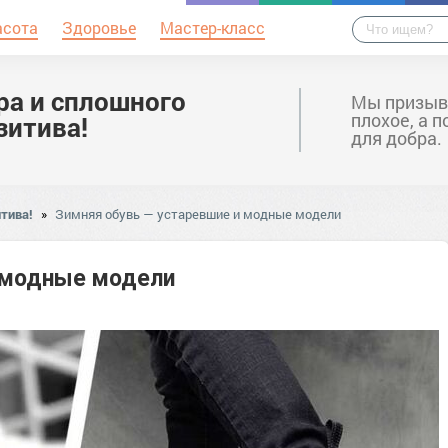
асота
Здоровье
Мастер-класс
ра и сплошного
Мы призыв
плохое, а 
зитива!
для добра.
тива!
»
Зимняя обувь — устаревшие и модные модели
 модные модели