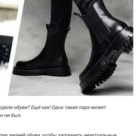
одели обуви? Ещё как! Одна такая пара может
н ни был.
рии зимней обуви, чтобы запомнить неактуальные,