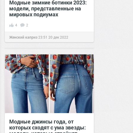
Модные зимние ботинки 2023:
модели, представленные на
мировых подиумах
4
2
Женский каприз
23:51
20 дек 2022
Модные джинсы года, от
которых сходят с ума звезды: