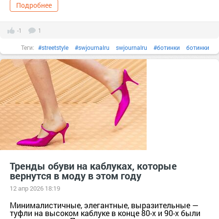
Подробнее
-1
1
Теги:
#streetstyle
#swjournalru
swjournalru
#ботинки
ботинки
#вещи
вещи
#гардероб
гардероб
#женскаякрасота
#женскаяодежда
#Кроссовки
Кроссовки
#мода
мода
#мокасины
#обувь
Обувь
#одежда
одежда
#сапоги
#сезон
#стиль
стиль
тер. Сапоги [629741]
ф/х. Усадьба КХ Сезон [1363307]
#цвета
#челси
#чтоносить
чтоносить
Тренды обуви на каблуках, которые
вернутся в моду в этом году
12 апр 2026 18:19
Минималистичные, элегантные, выразительные —
туфли на высоком каблуке в конце 80-х и 90-х были