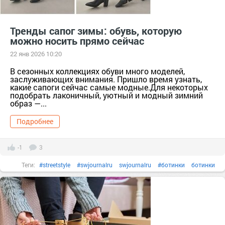
Тренды сапог зимы: обувь, которую
можно носить прямо сейчас
22 янв 2026 10:20
В сезонных коллекциях обуви много моделей,
заслуживающих внимания. Пришло время узнать,
какие сапоги сейчас самые модные.Для некоторых
подобрать лаконичный, уютный и модный зимний
образ —...
Подробнее
-1
3
Теги:
#streetstyle
#swjournalru
swjournalru
#ботинки
ботинки
#вещи
вещи
#гардероб
гардероб
#женскаякрасота
#женскаяодежда
#Кроссовки
Кроссовки
#мода
мода
#мокасины
#обувь
Обувь
#одежда
одежда
#сапоги
#сезон