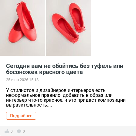
#женскаяодежда
#Кроссовки
Кроссовки
#мода
мода
#мокасины
#обувь
Обувь
#одежда
одежда
#сапоги
#сезон
#стиль
стиль
тер. Сапоги [629741]
ф/х. Усадьба КХ Сезон [1363307]
#цвета
#челси
#чтоносить
чтоносить
Сегодня вам не обойтись без туфель или
босоножек красного цвета
25 июн 2026 15:18
У стилистов и дизайнеров интерьеров есть
неформальное правило: добавить в образ или
интерьер что-то красное, и это придаст композиции
выразительность....
Подробнее
0
0