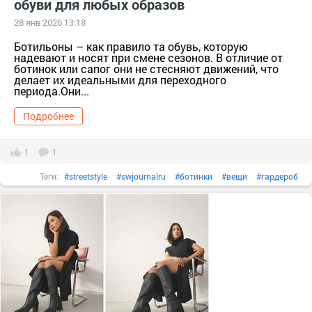
обуви для любых образов
28 янв 2026 13:18
Ботильоны – как правило та обувь, которую
надевают и носят при смене сезонов. В отличие от
ботинок или сапог они не стесняют движений, что
делает их идеальными для переходного
периода.Они...
Подробнее
1
1
Теги:
#streetstyle
#swjournalru
#ботинки
#вещи
#гардероб
#женскаякрасота
#женскаяодежда
#Кроссовки
#мода
#мокасины
#обувь
#одежда
#сапоги
#сезон
#стиль
#цвета
#челси
#чтоносить