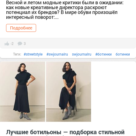
Весной и летом модные критики были в ожидании:
как новые креативные директора раскроют
потенциал их брендов? В мире обуви произошёл
интересный поворот:...
Подробнее
-2
3
Теги:
#streetstyle
#swjournalru
swjournalru
#ботинки
ботинки
#вещи
вещи
#гардероб
гардероб
#женскаякрасота
#женскаяодежда
#Кроссовки
Кроссовки
#мода
мода
#мокасины
#обувь
Обувь
#одежда
одежда
#сапоги
#сезон
#стиль
стиль
тер. Сапоги [629741]
ф/х. Усадьба КХ Сезон [1363307]
#цвета
#челси
#чтоносить
чтоносить
Лучшие ботильоны — подборка стильной