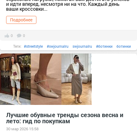
и идти вперед, несмотря ни на что. Каждый день
ваши кроссовки...
Подробнее
0
0
Теги:
#streetstyle
#swjournalru
swjournalru
#ботинки
ботинки
#вещи
вещи
#гардероб
гардероб
#женскаякрасота
#женскаяодежда
#Кроссовки
Кроссовки
#мода
мода
#мокасины
#обувь
Обувь
#одежда
одежда
#сапоги
#сезон
#стиль
стиль
тер. Сапоги [629741]
ф/х. Усадьба КХ Сезон [1363307]
#цвета
#челси
#чтоносить
чтоносить
Лучшие обувные тренды сезона весна и
лето: гид по покупкам
30 мар 2026 15:58