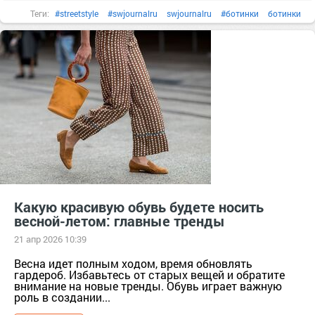
Теги:
#streetstyle
#swjournalru
swjournalru
#ботинки
ботинки
#вещи
вещи
#гардероб
гардероб
#женскаякрасота
#женскаяодежда
#Кроссовки
Кроссовки
#мода
мода
#мокасины
#обувь
Обувь
#одежда
одежда
#сапоги
#сезон
#стиль
стиль
тер. Сапоги [629741]
ф/х. Усадьба КХ Сезон [1363307]
#цвета
#челси
#чтоносить
чтоносить
Какую красивую обувь будете носить
весной-летом: главные тренды
21 апр 2026 10:39
Весна идет полным ходом, время обновлять
гардероб. Избавьтесь от старых вещей и обратите
внимание на новые тренды. Обувь играет важную
роль в создании...