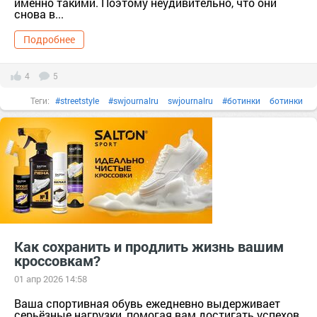
именно такими. Поэтому неудивительно, что они
снова в...
Подробнее
4
5
Теги:
#streetstyle
#swjournalru
swjournalru
#ботинки
ботинки
#вещи
вещи
#гардероб
гардероб
#женскаякрасота
#женскаяодежда
#Кроссовки
Кроссовки
#мода
мода
#мокасины
#обувь
Обувь
#одежда
одежда
#сапоги
#сезон
#стиль
стиль
тер. Сапоги [629741]
ф/х. Усадьба КХ Сезон [1363307]
#цвета
#челси
#чтоносить
Как сохранить и продлить жизнь вашим
чтоносить
кроссовкам?
01 апр 2026 14:58
Ваша спортивная обувь ежедневно выдерживает
серьёзные нагрузки, помогая вам достигать успехов