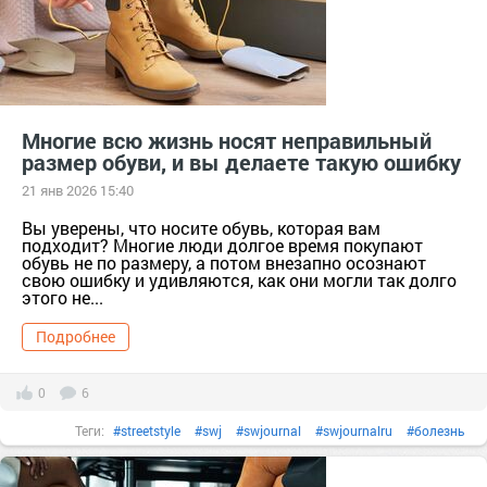
#стиль
стиль
тер. Сапоги [629741]
ф/х. Усадьба КХ Сезон [1363307]
#цвета
#челси
#чтоносить
чтоносить
Многие всю жизнь носят неправильный
размер обуви, и вы делаете такую ошибку
21 янв 2026 15:40
Вы уверены, что носите обувь, которая вам
подходит? Многие люди долгое время покупают
обувь не по размеру, а потом внезапно осознают
свою ошибку и удивляются, как они могли так долго
этого не...
Подробнее
0
6
Теги:
#streetstyle
#swj
#swjournal
#swjournalru
#болезнь
#ботинки
#вещи
#гардероб
#женскаякрасота
#женскаяодежда