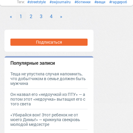
Теги:
#streetstyle
#swjournalru
#ботинки
#вещи
#гардероб
#женскаякрасота
#женскаяодежда
#Кроссовки
#мода
«
1
2
3
4
»
#мокасины
#обувь
#одежда
#сапоги
#сезон
#стиль
#цвета
#челси
#чтоносить
Подписаться
Популярные записи
Теща не упустила случая напомнить,
что добытчиком в семье должен быть
мужчина
Он назвал его «недоучкой из ПТУ» — а
потом этот «недоучка» вытащил его с
того света
«Убирайся вон! Этот ребенок не от
моего Димы!» — крикнула свекровь
молодой медсестре