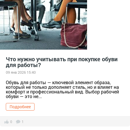
#жизнь
#здоровье
#Кроссовки
#мода
#мокасины
#нервы
#обувь
#одежда
#организм
#польза
#правильноепитание
#сапоги
#сезон
#стиль
#стресс
#тело
#тревога
#цвета
#челси
#чтоносить
Что нужно учитывать при покупке обуви
для работы?
09 янв 2026 15:40
Обувь для работы — ключевой элемент образа,
который не только дополняет стиль, но и влияет на
комфорт и профессиональный вид. Выбор рабочей
обуви — это не...
Подробнее
0
1