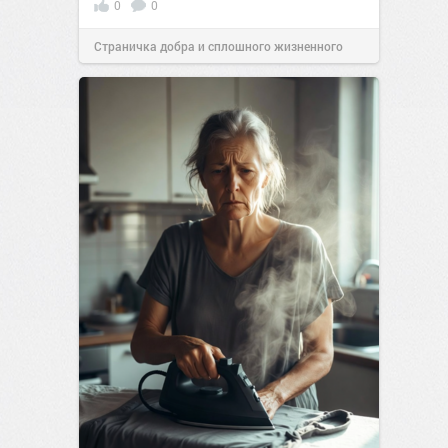
0
0
Страничка добра и сплошного жизненного
позитива!
00:29
Сегодня