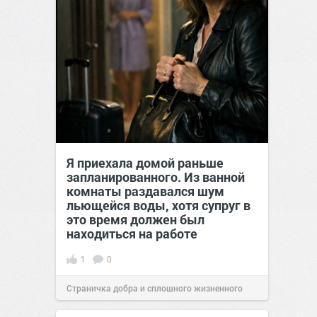
Я приехала домой раньше
запланированного. Из ванной
комнаты раздавался шум
льющейся воды, хотя супруг в
это время должен был
находиться на работе
1
0
Страничка добра и сплошного жизненного
позитива!
13:58
27 мар 2026