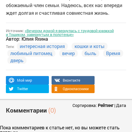
обожаемый член семьи. Надеюсь, всех нас впереди
ждет долгая и счастливая совместная жизнь.
Источник:
«Вечером домой я вернулась с трудовой книжкой
и Тошиком, завернутым в полотенце»
Автор:
Юлия Яхина
интересная история
кошки и коты
Теги:
любимый питомец
вечер
быль
Время
дверь
Мой мир
Вконтакте
Twitter
Одноклассники
Сортировка:
Рейтинг
|
Дата
Комментарии
(0)
Пока комментариев к статье нет, но вы можете стать