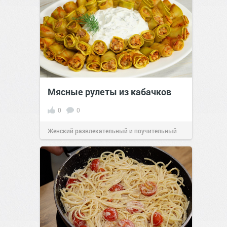
Мясные рулеты из кабачков
0
0
Женский развлекательный и поучительный
сайт.
23:41
Вчера