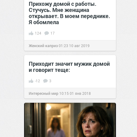
Прихожу домой с работы.
Стучусь. Мне женщина
открывает. В моем переднике.
Я обомлела
124
17
Женский каприз
01:23
10 авг 2019
Приходит значит мужик домой
и говорит теще:
-12
3
Интересный мир
10:15
01 янв 2018