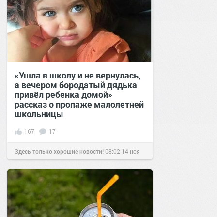
«Ушла в школу и не вернулась,
а вечером бородатый дядька
привёл ребенка домой»
рассказ о пропаже малолетней
школьницы
167
17
Здесь только хорошие новости!
08:02
14 ноя
2020