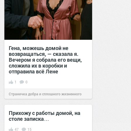
Гена, можешь домой не
возвращаться, — сказала я.
Вечером я собрала его вещи,
сложила их в коробки и
отправила всё Лене
1
0
Страничка добра и сплошного жизненного
позитива!
21:00
24 ноя 2025
Прихожу с работы домой, на
столе записка…
47
15