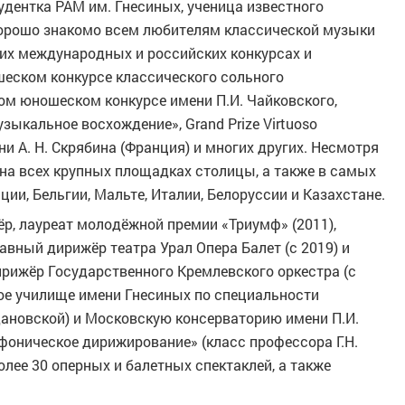
дентка РАМ им. Гнесиных, ученица известного
хорошо знакомо всем любителям классической музыки
гих международных и российских конкурсах и
ском конкурсе классического сольного
ом юношеском конкурсе имени П.И. Чайковского,
зыкальное восхождение», Grand Prize Virtuoso
мени А. Н. Скрябина (Франция) и многих других. Несмотря
 на всех крупных площадках столицы, а также в самых
ии, Бельгии, Мальте, Италии, Белоруссии и Казахстане.
р, лауреат молодёжной премии «Триумф» (2011),
вный дирижёр театра Урал Опера Балет (с 2019) и
рижёр Государственного Кремлевского оркестра (с
ое училище имени Гнесиных по специальности
дановской) и Московскую консерваторию имени П.И.
фоническое дирижирование» (класс профессора Г.Н.
олее 30 оперных и балетных спектаклей, а также