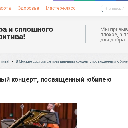
асота
Здоровье
Мастер-класс
ра и сплошного
Мы призыв
плохое, а 
зитива!
для добра.
тива!
»
В Москве состоится праздничный концерт, посвященный юбил
ный концерт, посвященный юбилею