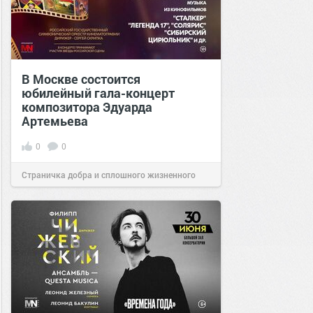
В Москве состоится
юбилейный гала-концерт
композитора Эдуарда
Артемьева
0
0
Страничка добра и сплошного жизненного
позитива!
14:32
26 окт 2022