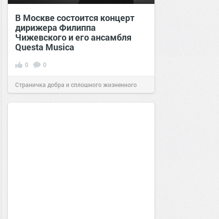
В Москве состоится концерт
дирижера Филиппа
Чижевского и его ансамбля
Questa Musica
0
0
Страничка добра и сплошного жизненного
позитива!
15:28
16 июн 2022