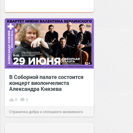
В Соборной палате состоится
концерт виолончелиста
Александра Князева
0
0
Страничка добра и сплошного жизненного
позитива!
15:36
22 июн 2022