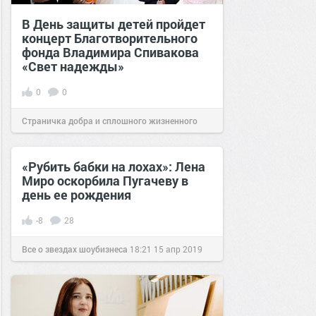
В День защиты детей пройдет
концерт Благотворительного
фонда Владимира Спивакова
«Свет надежды»
0
0
Страничка добра и сплошного жизненного
позитива!
14:43
25 май 2022
«Рубить бабки на лохах»: Лена
Миро оскорбила Пугачеву в
день ее рождения
-8
28
Все о звездах шоубизнеса
18:21
15 апр 2019