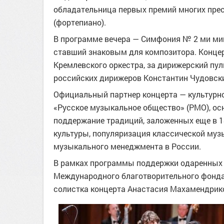
обладательница первых премий многих пре
(фортепиано).
В программе вечера — Симфония № 2 ми мин
ставший знаковым для композитора. Концер
Кремлевского оркестра, за дирижерский пу
российских дирижеров Константин Чудовск
Официальный партнер концерта — культурн
«Русское музыкальное общество» (РМО), ос
поддержание традиций, заложенных еще в 1
культуры, популяризация классической муз
музыкального менеджмента в России.
В рамках программы поддержки одаренных 
Международного благотворительного фонда
солистка концерта Анастасия Махамендрик