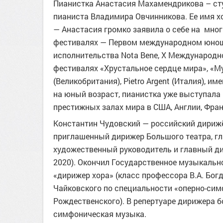
Пианистка Анастасия Махамендрикова – сту
пианиста Владимира Овчинникова. Ее имя 
— Анастасия громко заявила о себе на мно
фестивалях — Первом международном юноше
исполнительства Nota Bene, X Международн
фестивалях «Хрустальное сердце мира», «Му
(Великобритания), Pietro Argent (Италия), и
на юный возраст, пианистка уже выступала
престижных залах мира в США, Англии, Франц
Константин Чудовский — российский дирижё
приглашенный дирижер Большого театра, гла
художественный руководитель и главный ди
2020). Окончил Государственное музыкальн
«дирижер хора» (класс профессора В.А. Бог
Чайковского по специальности «оперно-сим
Рождественского). В репертуаре дирижера б
симфоническая музыка.