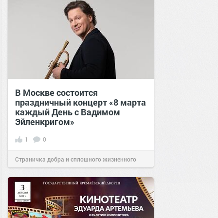
В Москве состоится
праздничный концерт «8 марта
каждый День с Вадимом
Эйленкригом»
1
0
Страничка добра и сплошного жизненного
позитива!
13:39
07 мар 2023