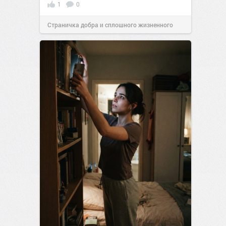
1
0
Страничка добра и сплошного жизненного
позитива!
00:28
Вчера