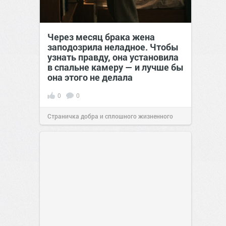
Через месяц брака жена
заподозрила неладное. Чтобы
узнать правду, она установила
в спальне камеру — и лучше бы
она этого не делала
0
0
Страничка добра и сплошного жизненного
позитива!
00:29
Вчера