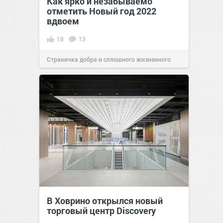
Как ярко и незабываемо
отметить Новый год 2022
вдвоем
18
13
Страничка добра и сплошного жизненного
позитива!
07:15
27 дек 2021
В Ховрино открылся новый
торговый центр Discovery