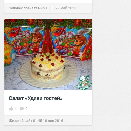
Человек познаёт мир
10:30
29 май 2023
Салат «Удиви гостей»
4
0
Женский сайт
01:45
10 янв 2016