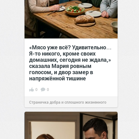
«Мясо уже всё? Удивительно…
Я-то никого, кроме своих
домашних, сегодня не ждала,»
сказала Мария ровным
голосом, и двор замер в
напряжённой тишине
0
0
Страничка добра и сплошного жизненного
позитива!
15:38
Вчера