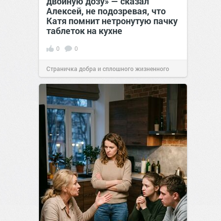
двойную дозу» — сказал
Алексей, не подозревая, что
Катя помнит нетронутую пачку
таблеток на кухне
0
0
Страничка добра и сплошного жизненного
позитива!
07:38
Сегодня