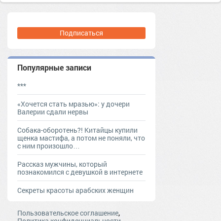
#swjournalru
swjournalru
#вещи
вещи
#гардероб
гардероб
#деловойстиль
#длинныеюбки
#женскаякрасота
Подписаться
#женскаяодежда
#заботаосебе
#костюм
#мода
мода
#одежда
одежда
#платье
платье
#принт
#стиль
#цвета
Популярные записи
#чтоносить
чтоносить
энтони ваккарелло
#юбки
***
#юбкивскладку
«Хочется стать мразью»: у дочери
Валерии сдали нервы
Собака-оборотень?! Китайцы купили
щенка мастифа, а потом не поняли, что
с ним произошло…
Рассказ мужчины, который
познакомился с девушкой в интернете
Секреты красоты арабских женщин
,
Пользовательское соглашение
Политика конфиденциальности