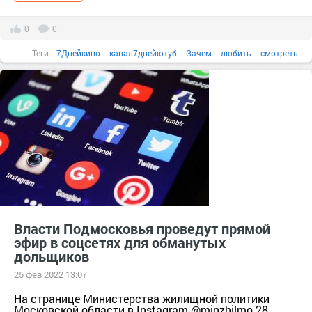
0
0
Теги:
7Днейкино
канал7днейютуб
Зачем
любить
смотреть
соцсеть
Власти Подмосковья проведут прямой
эфир в соцсетях для обманутых
дольщиков
25 фев 2022 13:07
На странице Министерства жилищной политики
Московской области в Instagram @minzhilmo 28