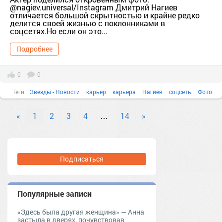
@nagiev.universal/Instagram Дмитрий Нагиев
отличается большой скрытностью и крайне редко
делится своей жизнью с поклонниками в
соцсетях.Но если он это...
Подробнее
0
0
Теги:
Звезды - Новости
карьер
карьера
Нагиев
соцсеть
Фото
«
1
2
3
4
…
14
»
Подписаться
Популярные записи
«Здесь была другая женщина» — Анна
застыла в дверях, почувствовав