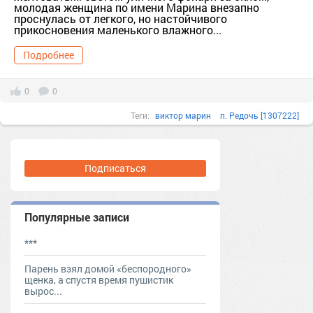
молодая женщина по имени Марина внезапно
проснулась от легкого, но настойчивого
прикосновения маленького влажного...
Подробнее
0
0
Теги:
виктор марин
п. Редочь [1307222]
светлана александровна марин
тер. Буюкловский Рыбразвод [1183685]
Подписаться
Популярные записи
***
Парень взял домой «беспородного»
щенка, а спустя время пушистик
вырос...