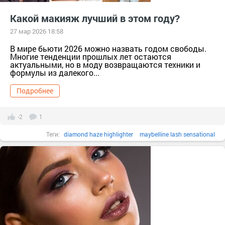
нюдовыеоттенки
#подарок
#помада
Помада
#пудра
Какой макияж лучший в этом году?
тер. сдт Подарок (г.Уржум) [714111]
тер. СНТ Косметика [13321]
27 мар 2026 18:58
#шанель
Эмма Стоун
Энн Хэтэуэй
#яркаяпомада
яркаяпомада
В мире бьюти 2026 можно назвать годом свободы.
Многие тенденции прошлых лет остаются
актуальными, но в моду возвращаются техники и
формулы из далекого...
Подробнее
-2
1
Теги:
diamond haze highlighter
maybelline lash sensational
patricia ledo
#swj
swj
#swjournal
swjournal
#swjournalru
swjournalru
#блескдлягуб
блескдлягуб
#бренд
#губы
губы
#декоративнаякосметика
декоративнаякосметика
#золото
#косметика
#краснаяпомада
#лакдляногтей
#макияж
#мейкап
#нюдовыеоттенки
нюдовыеоттенки
#подарок
#помада
Помада