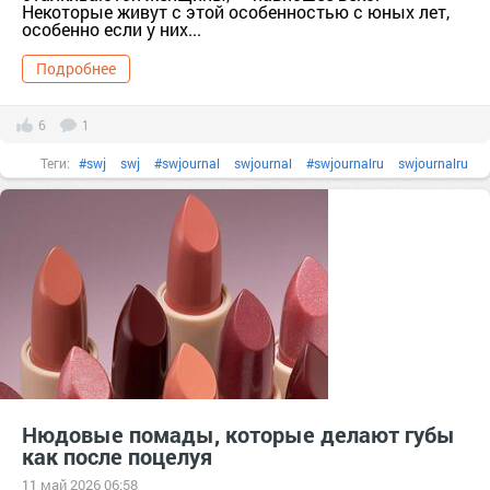
Некоторые живут с этой особенностью с юных лет,
особенно если у них...
Подробнее
6
1
Теги:
#swj
swj
#swjournal
swjournal
#swjournalru
swjournalru
#блескдлягуб
блескдлягуб
#бренд
#губы
губы
#декоративнаякосметика
декоративнаякосметика
#золото
#косметика
#краснаяпомада
#лакдляногтей
#макияж
#мейкап
#нюдовыеоттенки
нюдовыеоттенки
#подарок
#помада
Помада
#пудра
тер. сдт Подарок (г.Уржум) [714111]
тер. СНТ Косметика [13321]
#шанель
#яркаяпомада
Нюдовые помады, которые делают губы
яркаяпомада
как после поцелуя
11 май 2026 06:58