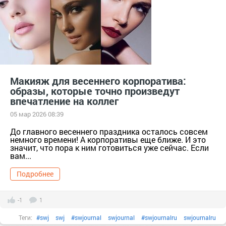
#косметика
#краснаяпомада
#лакдляногтей
#макияж
#мейкап
#нюдовыеоттенки
нюдовыеоттенки
#подарок
#помада
Помада
#пудра
тер. сдт Подарок (г.Уржум) [714111]
тер. СНТ Косметика [13321]
#шанель
#яркаяпомада
Макияж для весеннего корпоратива:
яркаяпомада
образы, которые точно произведут
впечатление на коллег
05 мар 2026 08:39
До главного весеннего праздника осталось совсем
немного времени! А корпоративы еще ближе. И это
значит, что пора к ним готовиться уже сейчас. Если
вам...
Подробнее
-1
1
Теги:
#swj
swj
#swjournal
swjournal
#swjournalru
swjournalru