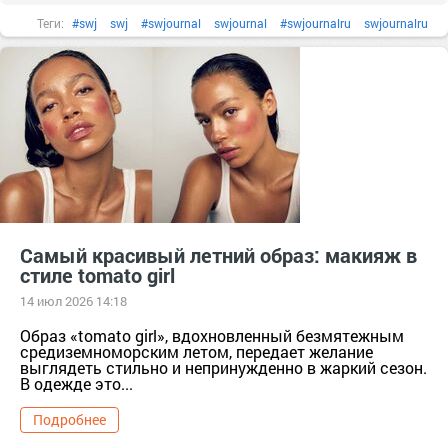
Теги:
#swj
swj
#swjournal
swjournal
#swjournalru
swjournalru
#блескдлягуб
блескдлягуб
#бренд
#губы
губы
#декоративнаякосметика
декоративнаякосметика
#золото
#косметика
#краснаяпомада
#лакдляногтей
#макияж
#мейкап
#нюдовыеоттенки
нюдовыеоттенки
#подарок
#помада
Помада
#пудра
тер. сдт Подарок (г.Уржум) [714111]
тер. СНТ Косметика [13321]
#шанель
#яркаяпомада
Самый красивый летний образ: макияж в
яркаяпомада
стиле tomato girl
14 июл 2026 14:18
Образ «tomato girl», вдохновленный безмятежным
средиземноморским летом, передает желание
выглядеть стильно и непринужденно в жаркий сезон.
В одежде это...
Подробнее