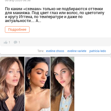
06 апр 2026 08:58
По каким «схемам» только не подбираются оттенки
#шанель
#яркаяпомада
яркаяпомада
для макияжа. Под цвет глаз или волос, по цветотипу
и кругу Иттена, по температуре и даже по
актуальности… А...
Подробнее
1
1
Теги:
eveline choco
eveline variete
patricia ledo
rose edition eyeshadow
#swj
swj
#swjournal
swjournal
#swjournalru
swjournalru
Аманда Сейфрид
#блескдлягуб
блескдлягуб
#бренд
#губы
губы
#декоративнаякосметика
декоративнаякосметика
Дженнифер Лоуренс
#золото
#косметика
#краснаяпомада
#лакдляногтей
#макияж
#мейкап
наталя портман
Николь Кидман
#нюдовыеоттенки