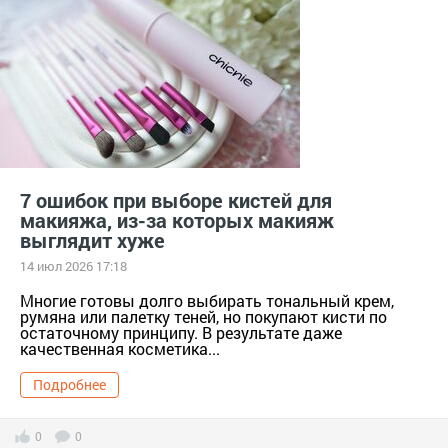
#декоративнаякосметика
декоративнаякосметика
#золото
Ким Кардашьян
#косметика
#краснаяпомада
#лакдляногтей
#макияж
#мейкап
#нюдовыеоттенки
нюдовыеоттенки
#подарок
#помада
Помада
#пудра
тер. сдт Подарок (г.Уржум) [714111]
тер. СНТ Косметика [13321]
7 ошибок при выборе кистей для
#шанель
#яркаяпомада
яркаяпомада
макияжа, из-за которых макияж
выглядит хуже
14 июл 2026 17:18
Многие готовы долго выбирать тональный крем,
румяна или палетку теней, но покупают кисти по
остаточному принципу. В результате даже
качественная косметика...
Подробнее
0
0