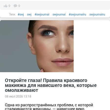
0
0
Теги:
#swj
swj
#swjournal
swjournal
#swjournalru
swjournalru
#блескдлягуб
блескдлягуб
#бренд
#губы
губы
#декоративнаякосметика
декоративнаякосметика
#золото
#косметика
#краснаяпомада
#лакдляногтей
#макияж
#мейкап
#нюдовыеоттенки
нюдовыеоттенки
#подарок
#помада
Помада
#пудра
тер. сдт Подарок (г.Уржум) [714111]
тер. СНТ Косметика [13321]
#шанель
#яркаяпомада
яркаяпомада
Откройте глаза! Правила красивого
макияжа для нависшего века, которые
омолаживают
08 июл 2026 13:18
Одна из распространённых проблем, с которой
сталкиваются женщины, — нависшее веко.