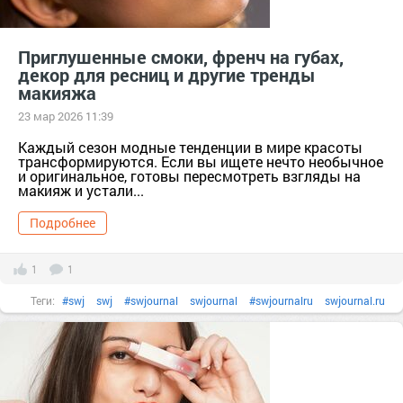
#пудра
тер. сдт Подарок (г.Уржум) [714111]
Приглушенные смоки, френч на губах,
тер. СНТ Косметика [13321]
#шанель
#яркаяпомада
декор для ресниц и другие тренды
макияжа
яркаяпомада
23 мар 2026 11:39
Каждый сезон модные тенденции в мире красоты
трансформируются. Если вы ищете нечто необычное
и оригинальное, готовы пересмотреть взгляды на
макияж и устали...
Подробнее
1
1
Теги:
#swj
swj
#swjournal
swjournal
#swjournalru
swjournal.ru
swjournalru
#блескдлягуб
блескдлягуб
#бренд
#губы
губы
#декоративнаякосметика
декоративнаякосметика
#золото
#косметика
#краснаяпомада
#лакдляногтей
#макияж
#мейкап