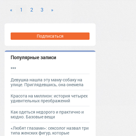
#блескдлягуб
блескдлягуб
#бренд
#губы
губы
«
1
2
3
»
#декоративнаякосметика
декоративнаякосметика
#золото
#косметика
#краснаяпомада
#лакдляногтей
#макияж
#мейкап
Подписаться
#нюдовыеоттенки
нюдовыеоттенки
#подарок
#помада
Помада
#пудра
тер. сдт Подарок (г.Уржум) [714111]
Популярные записи
тер. СНТ Косметика [13321]
#шанель
#яркаяпомада
***
яркаяпомада
Девушка нашла эту маму-собаку на
улице. Приглядевшись, она онемела
Красота на миллион: история четырех
удивительных преображений
Как одеться недорого и практично и
модно. Базовые вещи
«Любят глазами»: сексолог назвал три
типа женских фигур, которые