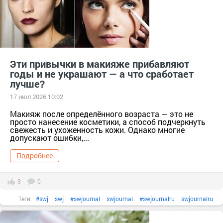
Эти привычки в макияже прибавляют
годы и не украшают — а что сработает
лучше?
17 июл 2026 10:02
Макияж после определённого возраста — это не
просто нанесение косметики, а способ подчеркнуть
свежесть и ухоженность кожи. Однако многие
допускают ошибки,...
Подробнее
3
0
Теги:
#swj
swj
#swjournal
swjournal
#swjournalru
swjournalru
#блескдлягуб
блескдлягуб
#бренд
#губы
губы