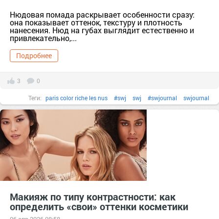
Нюдовая помада раскрывает особенности сразу:
она показывает оттенок, текстуру и плотность
нанесения. Нюд на губах выглядит естественно и
привлекательно,...
Подробнее
3
0
Теги:
paris color riche les nus
#swj
swj
#swjournal
swjournal
#swjournalru
swjournalru
Vivienne Sabo
автомобиль ford ultra shinelip color это
#блескдлягуб
блескдлягуб
#бренд
#губы
губы
#декоративнаякосметика
декоративнаякосметика
#золото
#косметика
#краснаяпомада
#лакдляногтей
#макияж
#мейкап
#нюдовыеоттенки
Макияж по типу контрастности: как
нюдовыеоттенки
#подарок
#помада
Помада
#пудра
определить «свои» оттенки косметики
тер. сдт Подарок (г.Уржум) [714111]
тер. СНТ Косметика [13321]