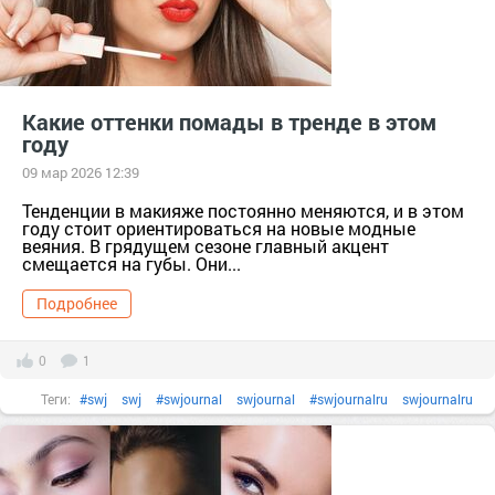
#нюдовыеоттенки
нюдовыеоттенки
#подарок
#помада
Помада
#пудра
тер. сдт Подарок (г.Уржум) [714111]
тер. СНТ Косметика [13321]
#шанель
#яркаяпомада
Какие оттенки помады в тренде в этом
году
яркаяпомада
09 мар 2026 12:39
Тенденции в макияже постоянно меняются, и в этом
году стоит ориентироваться на новые модные
веяния. В грядущем сезоне главный акцент
смещается на губы. Они...
Подробнее
0
1
Теги:
#swj
swj
#swjournal
swjournal
#swjournalru
swjournalru
#блескдлягуб
блескдлягуб
#бренд
#губы
губы
#декоративнаякосметика
декоративнаякосметика
#золото