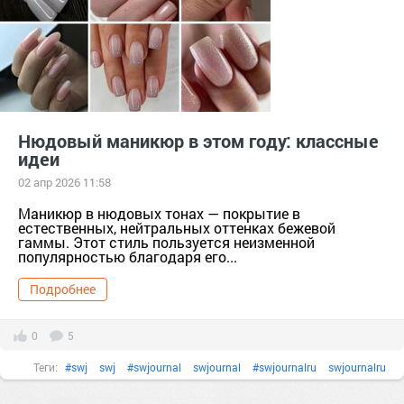
#идеиманикюра
#косметика
#лакдляногтей
лакдляногтей
#маникюр
маникюр
#маникюромбре
маникюромбре
#ногти
ногти
#подарок
тер. сдт Подарок (г.Уржум) [714111]
тер. СНТ Косметика [13321]
#уходзаногтями
уходзаногтями
#французскийманикюр
французскийманикюр
Нюдовый маникюр в этом году: классные
идеи
02 апр 2026 11:58
Маникюр в нюдовых тонах — покрытие в
естественных, нейтральных оттенках бежевой
гаммы. Этот стиль пользуется неизменной
популярностью благодаря его...
Подробнее
0
5
Теги:
#swj
swj
#swjournal
swjournal
#swjournalru
swjournalru
#бренд
#гельлак
гельлак
#декоративнаякосметика