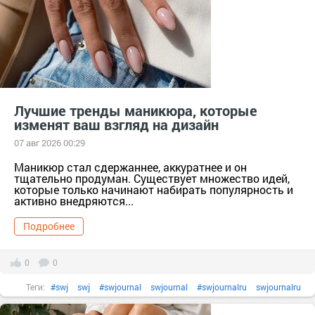
Лучшие тренды маникюра, которые
изменят ваш взгляд на дизайн
07 авг 2026 00:29
Маникюр стал сдержаннее, аккуратнее и он
тщательно продуман. Существует множество идей,
которые только начинают набирать популярность и
активно внедряются...
Подробнее
0
0
Теги:
#swj
swj
#swjournal
swjournal
#swjournalru
swjournalru
#бренд
#гельлак
гельлак
#декоративнаякосметика