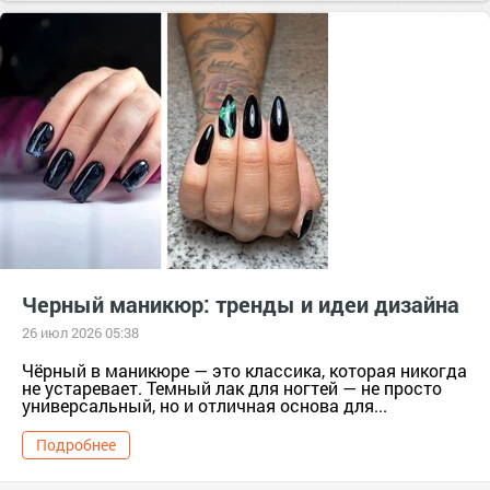
#бренд
#гельлак
гельлак
#декоративнаякосметика
декоративнаякосметика
#длинныеногти
длинныеногти
#идеиманикюра
#косметика
#лакдляногтей
лакдляногтей
#маникюр
маникюр
#маникюромбре
маникюромбре
#ногти
ногти
#подарок
тер. сдт Подарок (г.Уржум) [714111]
тер. СНТ Косметика [13321]
#уходзаногтями
уходзаногтями
#французскийманикюр
французскийманикюр
Черный маникюр: тренды и идеи дизайна
26 июл 2026 05:38
Чёрный в маникюре — это классика, которая никогда
не устаревает. Темный лак для ногтей — не просто
универсальный, но и отличная основа для...
Подробнее