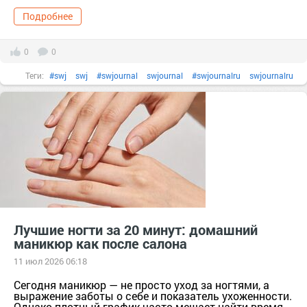
Подробнее
0
0
Теги:
#swj
swj
#swjournal
swjournal
#swjournalru
swjournalru
#бренд
#гельлак
гельлак
#декоративнаякосметика
декоративнаякосметика
#длинныеногти
длинныеногти
#идеиманикюра
#косметика
#лакдляногтей
лакдляногтей
#маникюр
маникюр
#маникюромбре
маникюромбре
#ногти
ногти
#подарок
тер. сдт Подарок (г.Уржум) [714111]
тер. СНТ Косметика [13321]
#уходзаногтями
уходзаногтями
Лучшие ногти за 20 минут: домашний
маникюр как после салона
#французскийманикюр
французскийманикюр
11 июл 2026 06:18
Сегодня маникюр — не просто уход за ногтями, а
выражение заботы о себе и показатель ухоженности.
Однако плотный график часто мешает найти время