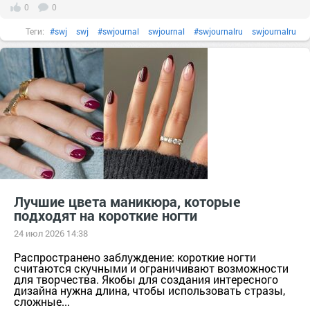
0
0
Теги:
#swj
swj
#swjournal
swjournal
#swjournalru
swjournalru
#бренд
#гельлак
гельлак
#декоративнаякосметика
декоративнаякосметика
#длинныеногти
длинныеногти
#идеиманикюра
#косметика
#лакдляногтей
лакдляногтей
#маникюр
маникюр
#маникюромбре
маникюромбре
#ногти
ногти
#подарок
тер. сдт Подарок (г.Уржум) [714111]
тер. СНТ Косметика [13321]
#уходзаногтями
уходзаногтями
Лучшие цвета маникюра, которые
#французскийманикюр
французскийманикюр
подходят на короткие ногти
24 июл 2026 14:38
Распространено заблуждение: короткие ногти
считаются скучными и ограничивают возможности
для творчества. Якобы для создания интересного
дизайна нужна длина, чтобы использовать стразы,
сложные...