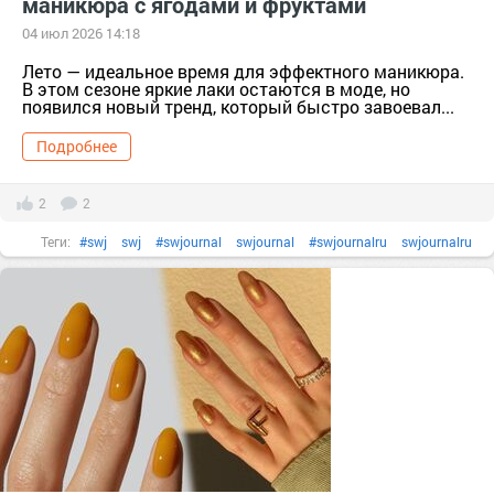
маникюра с ягодами и фруктами
04 июл 2026 14:18
Лето — идеальное время для эффектного маникюра.
В этом сезоне яркие лаки остаются в моде, но
появился новый тренд, который быстро завоевал...
Подробнее
2
2
Теги:
#swj
swj
#swjournal
swjournal
#swjournalru
swjournalru
#бренд
#гельлак
гельлак
#декоративнаякосметика
декоративнаякосметика
#длинныеногти
длинныеногти
#идеиманикюра
#косметика
#лакдляногтей
лакдляногтей
#маникюр
маникюр
#маникюромбре
маникюромбре
#ногти
ногти
#подарок
тер. сдт Подарок (г.Уржум) [714111]
тер. СНТ Косметика [13321]
#уходзаногтями
уходзаногтями