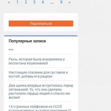
«
1
2
3
4
…
9
»
декоративнаякосметика
#длинныеногти
длинныеногти
#идеиманикюра
#косметика
#лакдляногтей
лакдляногтей
Подписаться
#маникюр
маникюр
#маникюромбре
маникюромбре
#ногти
ногти
#подарок
тер. сдт Подарок (г.Уржум) [714111]
Популярные записи
тер. СНТ Косметика [13321]
#уходзаногтями
уходзаногтями
***
#французскийманикюр
французскийманикюр
Рысь, которая была вскормлена и
воспитана кошкомамой
Настоящее спасение для суставов и
костей: добавьте в рацион
Два щенка впервые встретились перед
эвтаназией. То, что они сделали,
растопило сердца людей и спасло им
жизни!
14 странных лайфхаков из СССР,
которые введут в ступор поколение 21