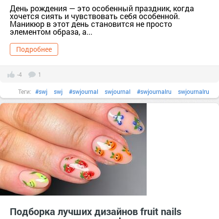
День рождения — это особенный праздник, когда
хочется сиять и чувствовать себя особенной.
Маникюр в этот день становится не просто
элементом образа, а...
Подробнее
-4
1
Теги:
#swj
swj
#swjournal
swjournal
#swjournalru
swjournalru
#бренд
#гельлак
гельлак
#декоративнаякосметика
декоративнаякосметика
#длинныеногти
длинныеногти
#идеиманикюра
#косметика
#лакдляногтей
лакдляногтей
#маникюр
маникюр
#маникюромбре
маникюромбре
#ногти
ногти
#подарок
тер. сдт Подарок (г.Уржум) [714111]
тер. СНТ Косметика [13321]
#уходзаногтями
уходзаногтями
Подборка лучших дизайнов fruit nails
#французскийманикюр
французскийманикюр