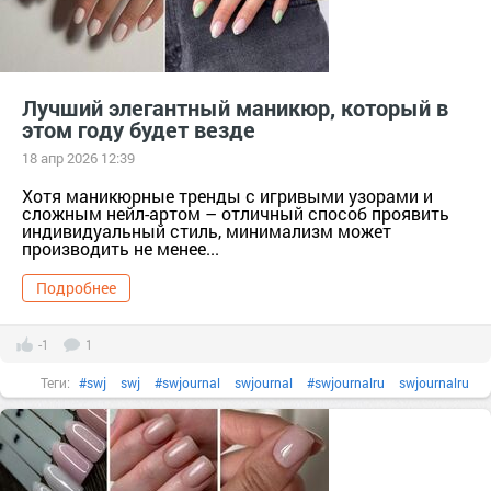
ногти
#подарок
тер. сдт Подарок (г.Уржум) [714111]
тер. СНТ Косметика [13321]
#уходзаногтями
уходзаногтями
#французскийманикюр
французскийманикюр
Лучший элегантный маникюр, который в
этом году будет везде
18 апр 2026 12:39
Хотя маникюрные тренды с игривыми узорами и
сложным нейл-артом – отличный способ проявить
индивидуальный стиль, минимализм может
производить не менее...
Подробнее
-1
1
Теги:
#swj
swj
#swjournal
swjournal
#swjournalru
swjournalru
#бренд
#гельлак
гельлак
#декоративнаякосметика
декоративнаякосметика
#длинныеногти
длинныеногти