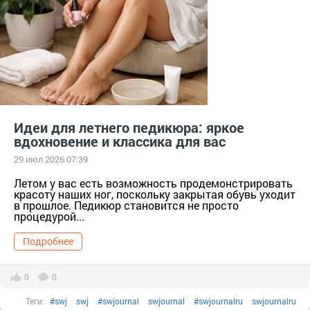
декоративнаякосметика
#длинныеногти
длинныеногти
#идеиманикюра
#косметика
#лакдляногтей
лакдляногтей
#маникюр
маникюр
#маникюромбре
маникюромбре
#ногти
ногти
#подарок
тер. сдт Подарок (г.Уржум) [714111]
тер. СНТ Косметика [13321]
#уходзаногтями
уходзаногтями
Идеи для летнего педикюра: яркое
вдохновение и классика для вас
#французскийманикюр
французскийманикюр
29 июл 2026 07:39
Летом у вас есть возможность продемонстрировать
красоту наших ног, поскольку закрытая обувь уходит
в прошлое. Педикюр становится не просто
процедурой...
Подробнее
0
0
Теги:
#swj
swj
#swjournal
swjournal
#swjournalru
swjournalru