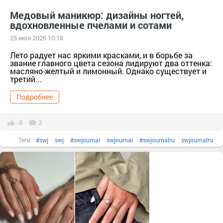
#французскийманикюр
французскийманикюр
Медовый маникюр: дизайны ногтей,
вдохновленные пчелами и сотами
25 июн 2026 10:18
Лето радует нас яркими красками, и в борьбе за
звание главного цвета сезона лидируют два оттенка:
масляно-желтый и лимонный. Однако существует и
третий...
Подробнее
-3
2
Теги:
#swj
swj
#swjournal
swjournal
#swjournalru
swjournalru
#бренд
#гельлак
гельлак
#декоративнаякосметика
декоративнаякосметика
#длинныеногти
длинныеногти
#идеиманикюр
#косметика
#лакдляногтей
лакдляногтей
#маникюр
маникюр
#маникюромбре
маникюромбре
#ногти