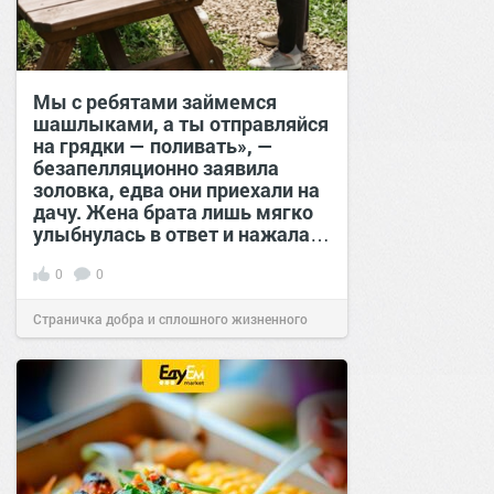
Мы с ребятами займемся
шашлыками, а ты отправляйся
на грядки — поливать», —
безапелляционно заявила
золовка, едва они приехали на
дачу. Жена брата лишь мягко
улыбнулась в ответ и нажала…
0
0
Страничка добра и сплошного жизненного
позитива!
00:29
Сегодня