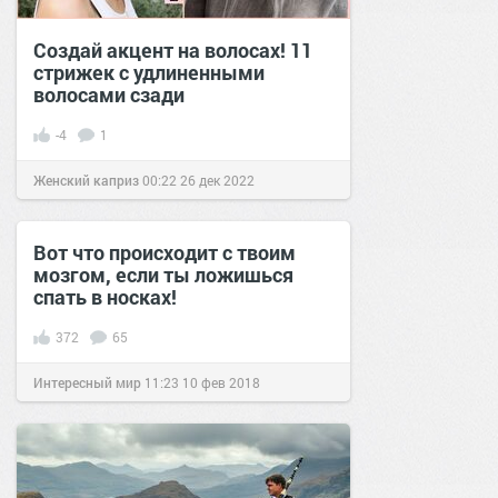
Создай акцент на волосах! 11
стрижек с удлиненными
волосами сзади
-4
1
Женский каприз
00:22
26 дек 2022
Вот что происходит с твоим
мозгом, если ты ложишься
спать в носках!
372
65
Интересный мир
11:23
10 фев 2018