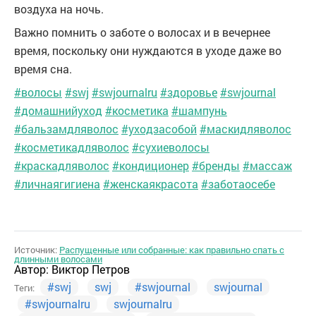
воздуха на ночь.
Важно помнить о заботе о волосах и в вечернее
время, поскольку они нуждаются в уходе даже во
время сна.
#волосы
#swj
#swjournalru
#здоровье
#swjournal
#домашнийуход
#косметика
#шампунь
#бальзамдляволос
#уходзасобой
#маскидляволос
#косметикадляволос
#сухиеволосы
#краскадляволос
#кондиционер
#бренды
#массаж
#личнаягигиена
#женскаякрасота
#заботаосебе
Источник:
Распущенные или собранные: как правильно спать с
длинными волосами
Автор:
Виктор Петров
#swj
swj
#swjournal
swjournal
Теги:
#swjournalru
swjournalru