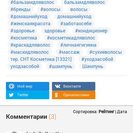
#бальзамдляволос
бальзамдляволос
#бренды
#волосы
волосы
#домашнийуход
домашнийуход
#женскаякрасота
#заботаосебе
#здоровье
здоровье
#кондиционер
#косметика
#косметикадляволос
#краскадляволос
#личнаягигиена
#маскидляволос
#массаж
#сухиеволосы
тер. СНТ Косметика [13321]
#уходзасобой
уходзасобой
#шампунь
Шампунь
Мой мир
Вконтакте
Twitter
Одноклассники
Сортировка:
Рейтинг
|
Дата
Комментарии
(3)