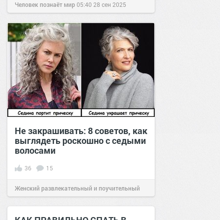
Человек познаёт мир
05:40
28 сен 2025
Не закрашивать: 8 советов, как
выглядеть роскошно с седыми
волосами
36
15
Женский развлекательный и поучительный
сайт.
19:01
13 окт 2022
КАК ПРАВИЛЬНО СПАТЬ В