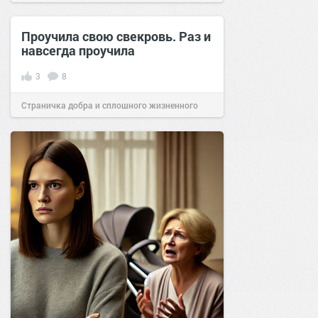
позитива!
16:20
03 фев 2025
Проучила свою свекровь. Раз и
навсегда проучила
3
8
Страничка добра и сплошного жизненного
позитива!
09:03
03 авг 2019