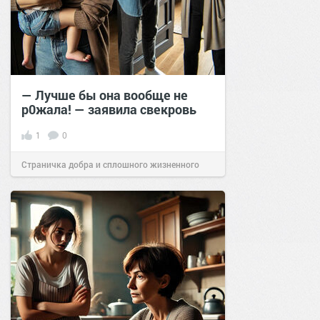
— Лучше бы она вообще не
р0жала! — заявила свекровь
1
0
Страничка добра и сплошного жизненного
позитива!
16:20
04 мар 2025