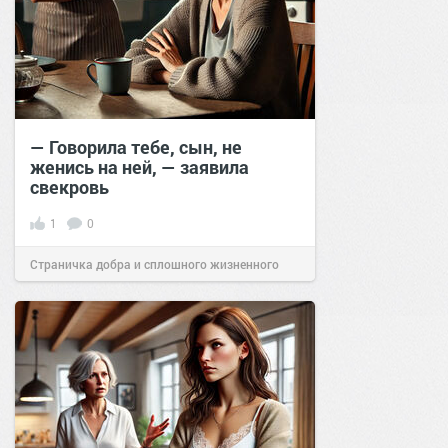
— Говорила тебе, сын, не
женись на ней, — заявила
свекровь
1
0
Страничка добра и сплошного жизненного
позитива!
21:00
11 фев 2025