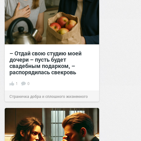
– Отдай свою студию моей
дочери – пусть будет
свадебным подарком, –
распорядилась свекровь
1
0
Страничка добра и сплошного жизненного
позитива!
14:20
18 окт 2025