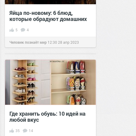
Яйца по-новому: 6 блюд,
которые обрадуют домашних
5
4
Человек познаёт мир
12:30
28 апр 2023
Где хранить обувь: 10 идей на
любой вкус
35
14