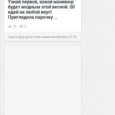
Узнай первой, какой маникюр
будет модным этой весной: 20
идей на любой вкус!
Приглядела парочку…
39
0
Сад огород дача и все самое интересное
23:05
04 фев 2017