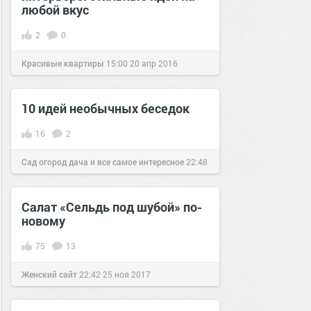
любой вкус
2
0
Красивые квартиры
15:00
20 апр 2016
10 идей необычных беседок
16
2
Сад огород дача и все самое интересное
22:48
25 май 2016
Салат «Сельдь под шубой» по-
новому
75
13
Женский сайт
22:42
25 ноя 2017