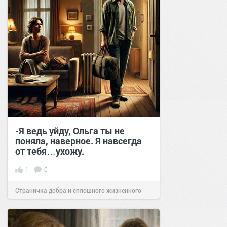
-Я ведь уйду, Ольга ты не
поняла, наверное. Я навсегда
от тебя…ухожу.
1
0
Страничка добра и сплошного жизненного
позитива!
18:20
01 фев 2025