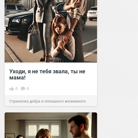
Уходи, я не тебя звала, ты не
мама!
0
0
Страничка добра и сплошного жизненного
позитива!
16:20
28 янв 2025