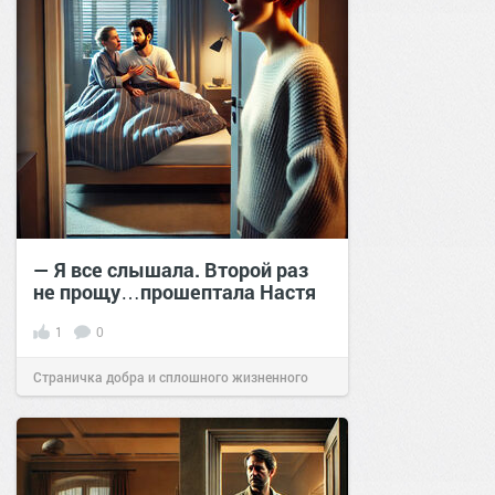
— Я все слышала. Второй раз
не прощу…прошептала Настя
1
0
Страничка добра и сплошного жизненного
позитива!
14:22
08 окт 2024