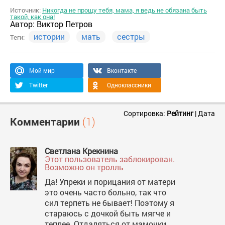
Источник:
Никогда не прощу тебя, мама, я ведь не обязана быть
такой, как она!
Автор:
Виктор Петров
истории
мать
сестры
Теги:
Мой мир
Вконтакте
Twitter
Одноклассники
Сортировка:
Рейтинг
|
Дата
Комментарии
(1)
Светлана Крекнина
Этот пользователь заблокирован.
Возможно он тролль
Да! Упреки и порицания от матери
это очень часто больно, так что
сил терпеть не бывает! Поэтому я
стараюсь с дочкой быть мягче и
теплее. Отдаляться от мамочки