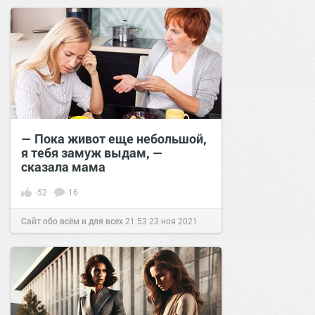
позитива!
18:20
28 мар 2025
— Пока живот еще небольшой,
я тебя замуж выдам, —
сказала мама
-52
16
Сайт обо всём и для всех
21:53
23 ноя 2021