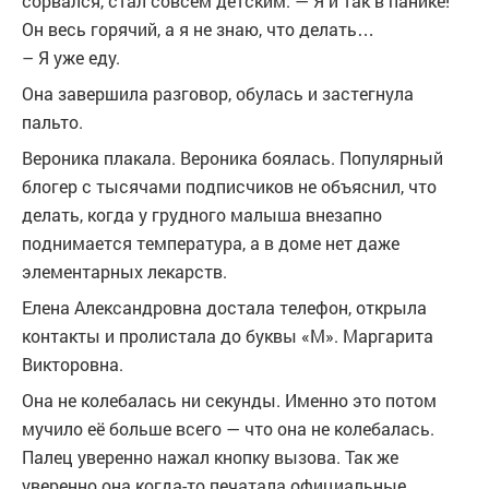
сорвался, стал совсем детским. — Я и так в панике!
Он весь горячий, а я не знаю, что делать…
– Я уже еду.
Она завершила разговор, обулась и застегнула
пальто.
Вероника плакала. Вероника боялась. Популярный
блогер с тысячами подписчиков не объяснил, что
делать, когда у грудного малыша внезапно
поднимается температура, а в доме нет даже
элементарных лекарств.
Елена Александровна достала телефон, открыла
контакты и пролистала до буквы «М». Маргарита
Викторовна.
Она не колебалась ни секунды. Именно это потом
мучило её больше всего — что она не колебалась.
Палец уверенно нажал кнопку вызова. Так же
уверенно она когда-то печатала официальные