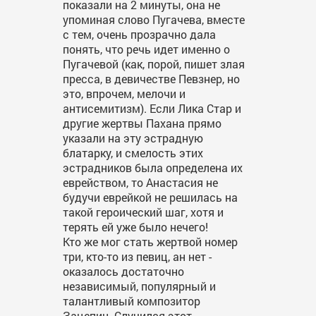
показали на 2 минуты, она не
упоминая слово Пугачева, вместе
с тем, очень прозрачно дала
понять, что речь идет именно о
Пугачевой (как, порой, пишет злая
пресса, в девичестве Певзнер, но
это, впрочем, мелочи и
антисемитизм). Если Лика Стар и
другие жертвы Пахана прямо
указали на эту эстрадную
блатарку, и смелость этих
эстрадников была определена их
еврейством, то Анастасия не
будучи еврейкой не решилась на
такой героический шаг, хотя и
терять ей уже было нечего!
Кто же мог стать жертвой номер
три, кто-то из певиц, ан нет -
оказалось достаточно
независимый, популярный и
талантливый композитор
Зацепин. Случился этот