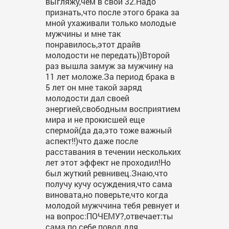
выгляжу,чем в свои 32.Надо
признать,что после этого брака за
мной ухаживали только молодые
мужчины и мне так
понравилось,этот драйв
молодости не передать))Второй
раз вышла замуж за мужчину на
11 лет моложе.За период брака в
5 лет он мне такой заряд
молодости дал своей
энергией,свободным восприятием
мира и не прокисшей еще
спермой(да да,это тоже важный
аспект!!)что даже после
расставания в течении нескольких
лет этот эффект не проходил!Но
был жуткий ревнивец.Знаю,что
получу кучу осуждения,что сама
виновата,но поверьте,что когда
молодой мужччина тебя ревнует и
на вопрос:ПОЧЕМУ?,отвечает:ты
сама по себе повод для