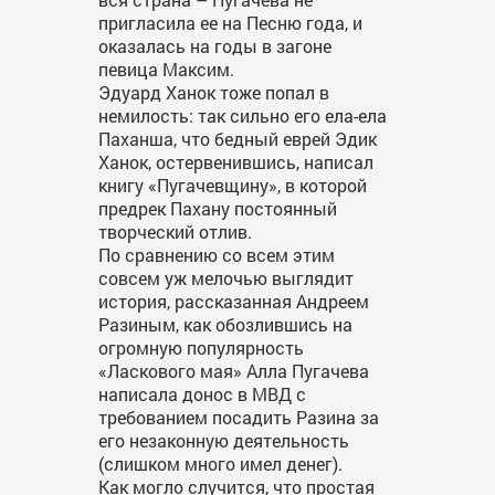
пригласила ее на Песню года, и
оказалась на годы в загоне
певица Максим.
Эдуард Ханок тоже попал в
немилость: так сильно его ела-ела
Паханша, что бедный еврей Эдик
Ханок, остервенившись, написал
книгу «Пугачевщину», в которой
предрек Пахану постоянный
творческий отлив.
По сравнению со всем этим
совсем уж мелочью выглядит
история, рассказанная Андреем
Разиным, как обозлившись на
огромную популярность
«Ласкового мая» Алла Пугачева
написала донос в МВД с
требованием посадить Разина за
его незаконную деятельность
(слишком много имел денег).
Как могло случится, что простая