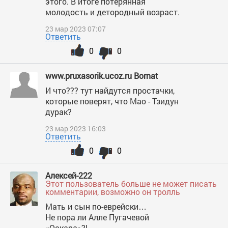
этого. В итоге потерянная
молодость и детородный возраст.
23 мар 2023 07:07
Ответить
0
0
www.pruxasorik.ucoz.ru Bornat
И что??? тут найдутся простачки,
которые поверят, что Мао - Тзидун
дурак?
23 мар 2023 16:03
Ответить
0
0
Алексей-222
Этот пользователь больше не может писать
комментарии, возможно он тролль
Мать и сын по-еврейски…
Не пора ли Алле Пугачевой
«Оскара»?!