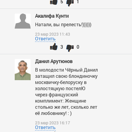
5
1
Акалифа Кунти
Натали, вы прелесть!))))))
23 мар 2023 11:43
Ответить
3
0
Данил Арутюнов
В молодости Чёрный Данил
затащил свою блондиночку
москвичку-белоруску в
холостяцкую постелЮ
через французский
комплимент: Женщине
столько же лет, сколько лет
её любовнику! : )
23 мар 2023 16:17
Ответить