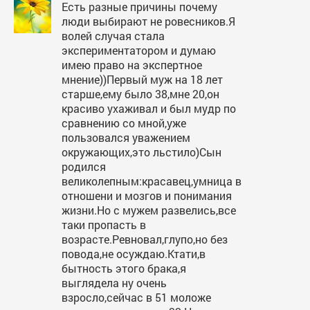
Есть разные причины почему
люди выбирают не ровесников.Я
волей случая стала
экспериментатором и думаю
имею право на экспертное
мнение))Первый муж на 18 лет
старше,ему было 38,мне 20,он
красиво ухаживал и был мудр по
сравнению со мной,уже
пользовался уважением
окружающих,это льстило)Сын
родился
великолепным:красавец,умница в
отношени и мозгов и понимания
жизни.Но с мужем развелись,все
таки пропасть в
возрасте.Ревновал,глупо,но без
повода,не осуждаю.Ктати,в
бытность этого брака,я
выглядела ну очень
взросло,сейчас в 51 моложе