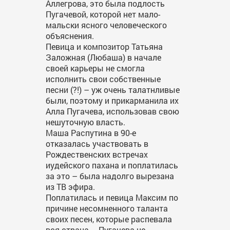
Аллегрова, это была подлость
Пугачевой, которой нет мало-
мальски ясного человеческого
объяснения.
Певица и композитор Татьяна
Заложная (Любаша) в начале
своей карьеры не смогла
исполнить свои собственные
песни (?!) – уж очень талатнливые
были, поэтому и прикарманила их
Алла Пугачева, использовав свою
нешуточную власть.
Маша Распутина в 90-е
отказалась участвовать в
Рождественских встречах
иудейского пахана и поплатилась
за это – была надолго вырезана
из ТВ эфира.
Поплатилась и певица Максим по
причине несомненного таланта
своих песен, которые распевала
вся страна – Пугачева не