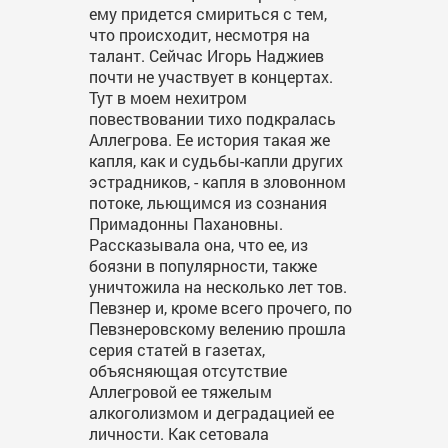
ему придется смириться с тем,
что происходит, несмотря на
талант. Сейчас Игорь Наджиев
почти не участвует в концертах.
Тут в моем нехитром
повествовании тихо подкралась
Аллегрова. Ее история такая же
капля, как и судьбы-капли других
эстрадников, - капля в зловонном
потоке, льющимся из сознания
Примадонны Пахановны.
Рассказывала она, что ее, из
боязни в популярности, также
уничтожила на несколько лет тов.
Певзнер и, кроме всего прочего, по
Певзнеровскому велению прошла
серия статей в газетах,
объясняющая отсутствие
Аллегровой ее тяжелым
алкоголизмом и деградацией ее
личности. Как сетовала