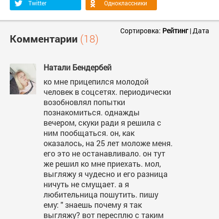
Twitter
Одноклассники
Сортировка:
Рейтинг
|
Дата
Комментарии
(18)
Натали Бендербей
ко мне прицепился молодой
человек в соцсетях. периодически
возобновлял попытки
познакомиться. однажды
вечером, скуки ради я решила с
ним пообщаться. он, как
оказалось, на 25 лет моложе меня.
его это не останавливало. он тут
же решил ко мне приехать. мол,
выгляжу я чудесно и его разница
ничуть не смущает. а я
любительница пошутить. пишу
ему: " знаешь почему я так
выгляжу? вот пересплю с таким