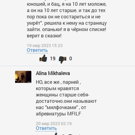
юношей, и бац, я на 10 лет моложе,
а он на 10 лет старше. и так до тех
пор пока он не состариться и не
умрёт". решила к нему на страницу
зайти. опаньки! я в чёрном списке!
верит в сказки!
19 мар 2023 15:23
Ответить
19
0
Alina Mikhaleva
НО, все же , парней ,
которым нравятся
женщины старше себя-
достаточно.они называют
нас "милфочками" , от
абревиатуры MFILF
20 мар 2023 02:19
Ответить