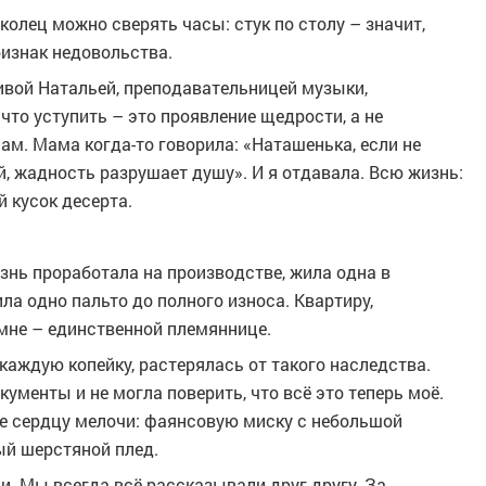
колец можно сверять часы: стук по столу – значит,
ризнак недовольства.
чивой Натальей, преподавательницей музыки,
что уступить – это проявление щедрости, а не
ам. Мама когда-то говорила: «Наташенька, если не
й, жадность разрушает душу». И я отдавала. Всю жизнь:
й кусок десерта.
знь проработала на производстве, жила одна в
ла одно пальто до полного износа. Квартиру,
мне – единственной племяннице.
каждую копейку, растерялась от такого наследства.
кументы и не могла поверить, что всё это теперь моё.
ие сердцу мелочи: фаянсовую миску с небольшой
ый шерстяной плед.
и. Мы всегда всё рассказывали друг другу. За