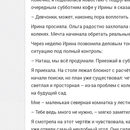
очередным субботним кофе у Ирины я сказа
– Девчонки, может, наконец пора воплотить
Ирина просияла. Ольга радостно захлопала 
коленях. Мечта начинала обретать реальные
Через неделю Ирина позвонила деловым тоно
ситуацию под полный контроль:
– Наташ, мы всё продумали. Приезжай в суб
Я приехала. На столе лежал блокнот с расч
начали поиски, но план уже существовал: ч
светлая и просторная – из-за проблем с кол
на будущий сад.
Мне – маленькая северная комнатка у лест
– Тебе ведь много не нужно, – мягко замети
Я смотрела на этот чертёж и чувствовала, к
уже отвели самый неудобный угол. Они сид