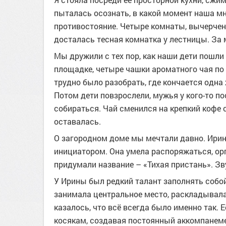
пыталась осознать, в какой момент наша м
противостояние. Четыре комнаты, вычерче
досталась тесная комнатка у лестницы. За 
Мы дружили с тех пор, как наши дети пошл
площадке, четыре чашки ароматного чая по
трудно было разобрать, где кончается одна 
Потом дети повзрослели, мужья у кого-то по
собираться. Чай сменился на крепкий кофе 
оставалась.
О загородном доме мы мечтали давно. Ирин
инициатором. Она умела распоряжаться, ор
придумали название – «Тихая пристань». Зв
У Ирины был редкий талант заполнять собой
занимала центральное место, раскладывала 
казалось, что всё всегда было именно так. 
косякам, создавая постоянный аккомпанеме