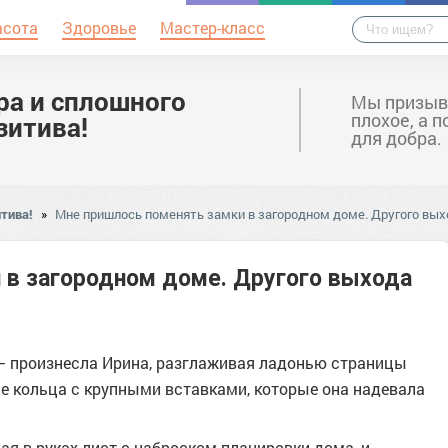
асота
Здоровье
Мастер-класс
ра и сплошного
Мы призыв
плохое, а 
зитива!
для добра.
тива!
»
Мне пришлось поменять замки в загородном доме. Другого вых
 в загородном доме. Другого выхода
 – произнесла Ирина, разглаживая ладонью страницы
ые кольца с крупными вставками, которые она надевала
ая в руках лист с наброском планировки дома, и