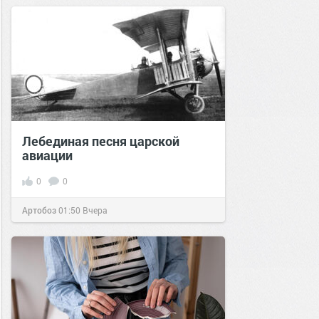
Лебединая песня царской
авиации
0
0
Артобоз
01:50
Вчера