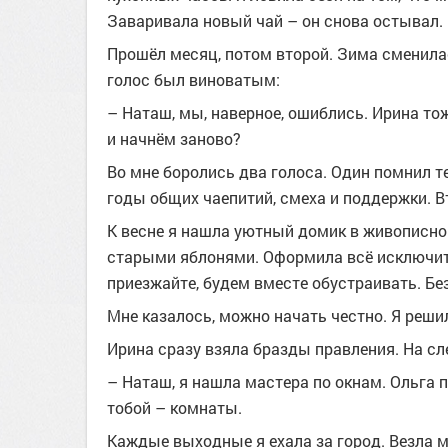
Заваривала новый чай – он снова остывал.
Прошёл месяц, потом второй. Зима сменила
голос был виноватым:
– Наташ, мы, наверное, ошиблись. Ирина тож
и начнём заново?
Во мне боролись два голоса. Один помнил те
годы общих чаепитий, смеха и поддержки. В
К весне я нашла уютный домик в живописно
старыми яблонями. Оформила всё исключите
приезжайте, будем вместе обустраивать. Бе
Мне казалось, можно начать честно. Я решил
Ирина сразу взяла бразды правления. На с
– Наташ, я нашла мастера по окнам. Ольга 
тобой – комнаты.
Каждые выходные я ехала за город. Везла 