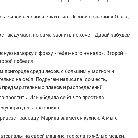
сь сырой весенней слякотью. Первой позвонила Ольга,
е так думает, но сама звонить не хочет. Давай забудем
сную каморку и фразу «тебе много не надо». Второй –
торой победил.
м пригороде среди лесов, с большим участком и
льно на себя. Подругам написала: дом есть,
з предварительных планов и распределений.
а простить. Или убедила себя, что простила.
ледующий день позвонила:
привезёт рассаду. Марина займётся кухней. А мы с
материалы на своей машине, таскала тяжёлые мешки,