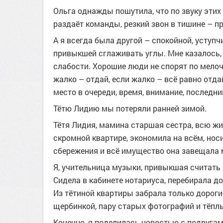
Ольга однажды пошутила, что по звуку этих 
раздаёт команды, резкий звон в тишине – п
А я всегда была другой – спокойной, уступ
привыкшей сглаживать углы. Мне казалось, 
слабости. Хорошие люди не спорят по мелоч
жалко – отдай, если жалко – всё равно отда
место в очереди, время, внимание, последни
Тётю Лидию мы потеряли ранней зимой.
Тётя Лидия, мамина старшая сестра, всю жи
скромной квартире, экономила на всём, носи
сбережения и всё имущество она завещала 
Я, учительница музыки, привыкшая считать 
Сидела в кабинете нотариуса, перебирала до
Из тётиной квартиры забрала только дорог
щербинкой, пару старых фотографий и тёпл
Конечно, я поделилась новостью с подругам