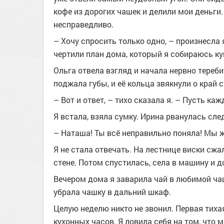
кофе из дорогих чашек и делили мои деньги.
несправедливо.
– Хочу спросить только одно, – произнесла 
чертили план дома, который я собираюсь ку
Ольга отвела взгляд и начала нервно тереб
поджала губы, и её кольца звякнули о край с
– Вот и ответ, – тихо сказала я. – Пусть ка
Я встала, взяла сумку. Ирина рванулась сле
– Наташа! Ты всё неправильно поняла! Мы 
Я не стала отвечать. На лестнице виски сжа
стене. Потом спустилась, села в машину и д
Вечером дома я заварила чай в любимой ча
убрала чашку в дальний шкаф.
Целую неделю никто не звонил. Первая тиха
кухонных часов. Я ловила себя на том, что