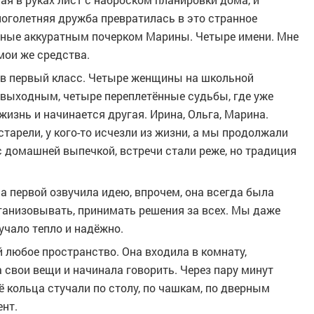
ноголетняя дружба превратилась в это странное
нные аккуратным почерком Марины. Четыре имени. Мне
мои же средства.
и в первый класс. Четыре женщины на школьной
 выходным, четыре переплетённые судьбы, где уже
жизнь и начинается другая. Ирина, Ольга, Марина.
старели, у кого-то исчезли из жизни, а мы продолжали
с домашней выпечкой, встречи стали реже, но традиция
а первой озвучила идею, впрочем, она всегда была
ганизовывать, принимать решения за всех. Мы даже
учало тепло и надёжно.
 любое пространство. Она входила в комнату,
свои вещи и начинала говорить. Через пару минут
Её кольца стучали по столу, по чашкам, по дверным
нт.