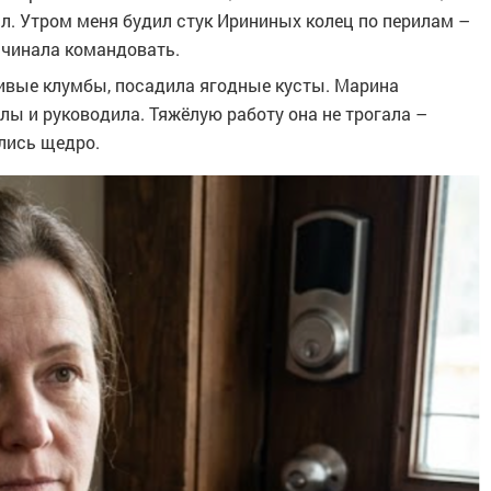
ил. Утром меня будил стук Ирининых колец по перилам –
ачинала командовать.
сивые клумбы, посадила ягодные кусты. Марина
ы и руководила. Тяжёлую работу она не трогала –
лись щедро.