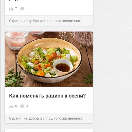
7
1
Страничка добра и сплошного жизненного
позитива!
17:00
27 янв 2025
Как поменять рацион к осени?
0
3
Страничка добра и сплошного жизненного
позитива!
12:57
11 сен 2024