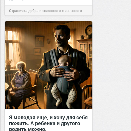
Страничка добра и сплошного жизненного
позитива!
11:08
11 май 2018
Я молодая еще, и хочу для себя
пожить. А ребенка и другого
родить можно.