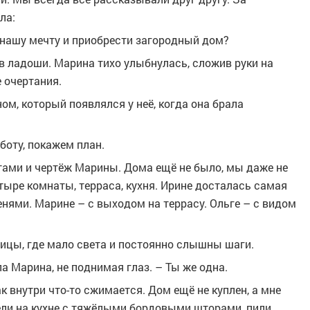
ла:
 нашу мечту и приобрести загородный дом?
в ладоши. Марина тихо улыбнулась, сложив руки на
 очертания.
м, который появлялся у неё, когда она брала
боту, покажем план.
ётами и чертёж Марины. Дома ещё не было, мы даже не
етыре комнаты, терраса, кухня. Ирине досталась самая
енями. Марине – с выходом на террасу. Ольге – с видом
ницы, где мало света и постоянно слышны шаги.
ла Марина, не поднимая глаз. – Ты же одна.
ак внутри что-то сжимается. Дом ещё не куплен, а мне
ели на кухне с тяжёлыми бордовыми шторами, пили