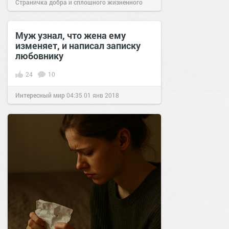
Страничка добра и сплошного жизненного
позитива!
10:29
15 июн 2018
Муж узнал, что жена ему
изменяет, и написал записку
любовнику
24
10
Интересный мир
04:35
01 янв 2018