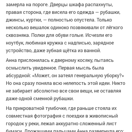
замерла на пороге. Дверцы шкафа распахнуты,
правая сторона, где висела его одежда — рубашки,
джинсы, куртки, — полностью опустела. Только
несколько вешалок одиноко позвякивали от лёгкого
сквозняка. Полки для обуви голые. Исчезли его
ноутбук, любимая кружка с надписью, зарядное
устройство, даже зубная щётка из ванной.
Анна прислонилась к дверному косяку, пытаясь
осмыслить увиденное. Первая мысль была
абсурдной: «Может, он затеял генеральную уборку?»
Но она сразу поняла всю нелепость этой идеи. Никто
не забирает абсолютно все свои вещи, не оставляя
даже одной сменной рубашки.
На прикроватной тумбочке, где раньше стояла их
совместная фотография с поездки в живописный
городок у реки, лежал аккуратно сложенный лист
бумаги. Дрожащими пальцами Анна развернула его: