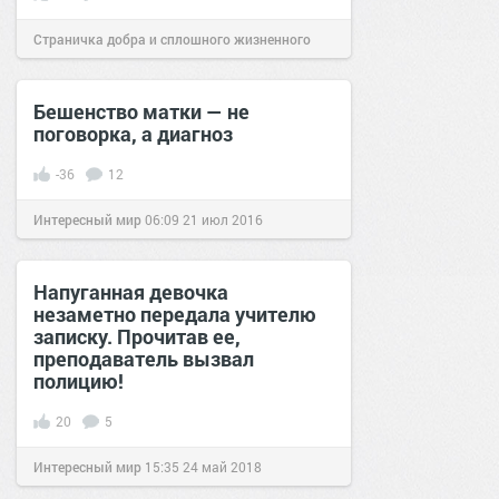
Страничка добра и сплошного жизненного
позитива!
06:01
04 ноя 2020
Бешенство матки — не
поговорка, а диагноз
-36
12
Интересный мир
06:09
21 июл 2016
Напуганная девочка
незаметно передала учителю
записку. Прочитав ее,
преподаватель вызвал
полицию!
20
5
Интересный мир
15:35
24 май 2018