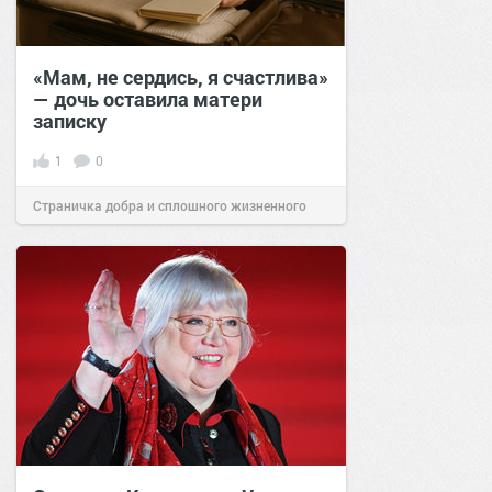
«Мам, не сердись, я счастлива»
— дочь оставила матери
записку
1
0
Страничка добра и сплошного жизненного
позитива!
01:00
08 окт 2025