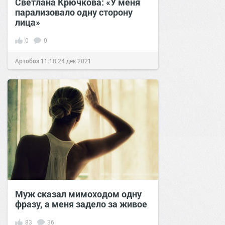
Светлана Крючкова: «У меня
парализовало одну сторону
лица»
0
0
Артобоз
11:18
24 дек 2021
Муж сказал мимоходом одну
фразу, а меня задело за живое
83
36