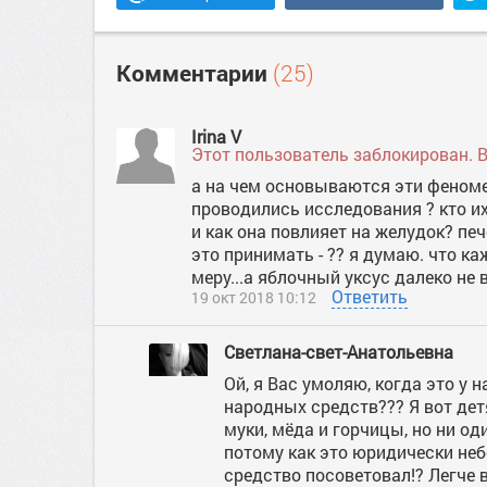
Комментарии
(25)
Irina V
Этот пользователь заблокирован. 
а на чем основываются эти феноме
проводились исследования ? кто и
и как она повлияет на желудок? печ
это принимать - ?? я думаю. что ка
меру...а яблочный уксус далеко не 
Ответить
19 окт 2018 10:12
Светлана-свет-Анатольевна
Ой, я Вас умоляю, когда это у
народных средств??? Я вот дет
муки, мёда и горчицы, но ни од
потому как это юридически небе
средство посоветовал!? Легче 