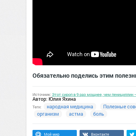
Обязательно поделись этим полезн
Источник:
Этот сироп в 9 раз мощнее, чем пенициллин 
Автор:
Юлия Яхина
народная медицина
Полезные сов
Теги:
организм
астма
боль
Мой мир
Вконтакте