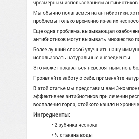
чрезмерным использованием антибиотиков.
Мы обычно полагаемся на антибиотики, хотя
проблемы только временно из-за их неспос
Еще одна проблема, вызывающая озабоченно
антибиотиков могут вызывать множество п
Более лучший способ улучшить нашу иммунн
использовать натуральные ингредиенты.
Это может показаться невероятным, но в б
Проявляйте заботу о себе, применяйте нат
В этой статье мы представим вам 3-компоне
эффективнее антибиотиков при лечении рес
воспаления горла, стойкого кашля и хрониче
Ингредиенты:
• 2 зубчика чеснока
• ½ стакана воды