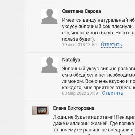
Светлана Серова
Имеется ввиду натуральный ябл
уксусу яблочный сок плеснули.
его, яблок много было. Но это 
польза будет).
Ответить
19 окт 2018 13:50
Nataliya
Яблочный уксус сильно разбавл
ем в обед( если нет необходим
лимоном. Все очень вкусно и по
каждого, мне приятнее отдельно
Ответить
03 мар 2020 23:59
Елена Викторовна
Люди, не будьте идиотами! Пеницил
даже миллионы жизней. Где логика? 
то почему ее раньше не внедрили в 