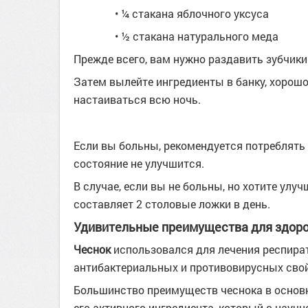
• ¼ стакана яблочного уксуса
• ½ стакана натурального меда
Прежде всего, вам нужно раздавить зубчики
Затем вылейте ингредиенты в банку, хорошо
настаиваться всю ночь.
Если вы больны, рекомендуется потреблять
состояние не улучшится.
В случае, если вы не больны, но хотите ул
составляет 2 столовые ложки в день.
Удивительные преимущества для здоро
Чеснок
использовался для лечения респира
антибактериальных и противовирусных свой
Большинство преимуществ чеснока в основ
его активного ингредиента, который с научн