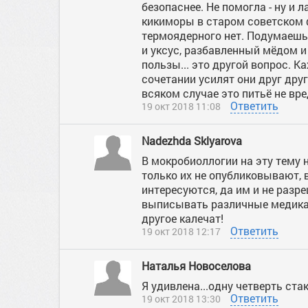
безопаснее. Не помогла - ну и л
кикиморы в старом советском ф
термоядерного нет. Подумаешь 
и уксус, разбавленный мёдом и 
пользы... это другой вопрос. К
сочетании усилят они друг друг
всяком случае это питьё не вре
Ответить
19 окт 2018 11:08
Nadezhda Sklyarova
В мокробиоллогии на эту тему
только их не опубликовывают, 
интересуются, да им и не раз
выписывать различные медикам
другое калечат!
Ответить
19 окт 2018 12:17
Наталья Новоселова
Я удивлена...одну четверть ста
Ответить
19 окт 2018 13:30