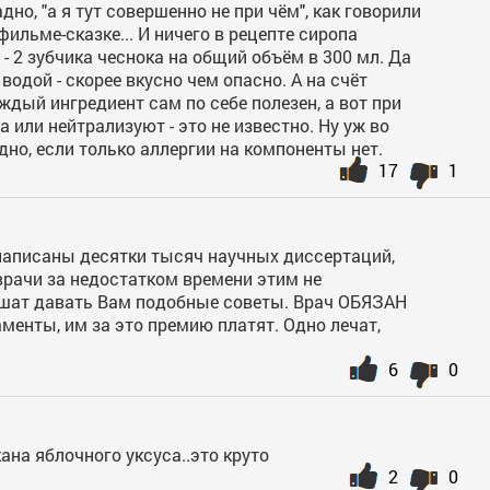
адно, "а я тут совершенно не при чём", как говорили
ильме-сказке... И ничего в рецепте сиропа
- 2 зубчика чеснока на общий объём в 300 мл. Да
водой - скорее вкусно чем опасно. А на счёт
аждый ингредиент сам по себе полезен, а вот при
а или нейтрализуют - это не известно. Ну уж во
дно, если только аллергии на компоненты нет.
17
1
 написаны десятки тысяч научных диссертаций,
врачи за недостатком времени этим не
решат давать Вам подобные советы. Врач ОБЯЗАН
енты, им за это премию платят. Одно лечат,
6
0
кана яблочного уксуса..это круто
2
0