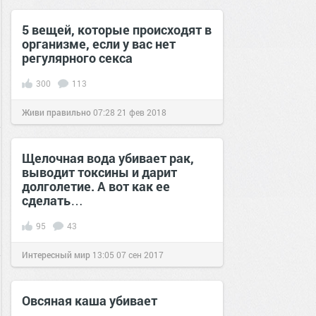
5 вещей, которые происходят в
организме, если у вас нет
регулярного секса
300
113
Живи правильно
07:28
21 фев 2018
Щелочная вода убивает рак,
выводит токсины и дарит
долголетие. А вот как ее
сделать…
95
43
Интересный мир
13:05
07 сен 2017
Овсяная каша убивает