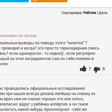
Сортировка:
Рейтинг
|
Дата
Возможно он тролль
нальные выводы по поводу этого "напитка" ?
х проводил и когда? это просто термоядерная смесь
ень? если однократно - то ладно)) , если регулярно
ждый из этих ингредиентов сам по себе полезен в
всем
7
0
 нас проводились официальные исследования
ям при кашле всегда делала лепёшку на спинку из
ин врач мне не сказал хорошо это или плохо,
зопасно: вдруг у ребёнка аллергия, а он такое
выписать какой нибудь бронхомунал - себе же