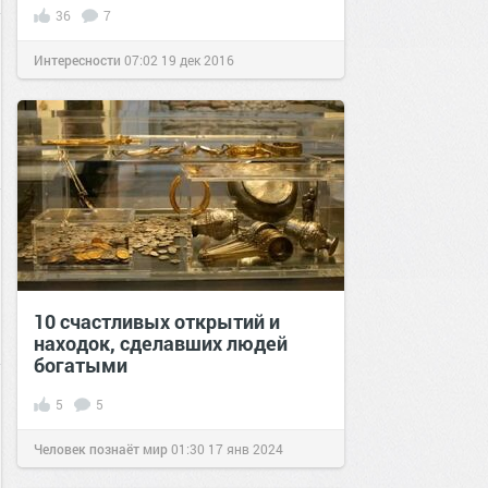
36
7
Интересности
07:02
19 дек 2016
10 счастливых открытий и
находок, сделавших людей
богатыми
5
5
Человек познаёт мир
01:30
17 янв 2024