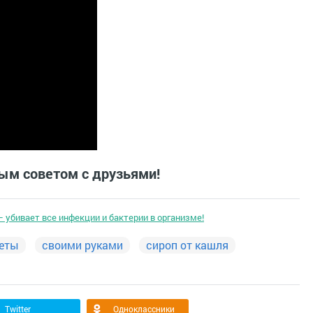
ым советом с друзьями!
— убивает все инфекции и бактерии в организме!
еты
своими руками
сироп от кашля
Twitter
Одноклассники