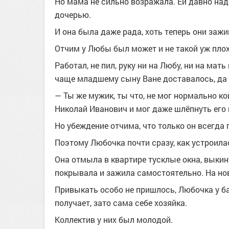
Но мама не сильно возражала. Ей давно на
дочерью.
И она была даже рада, хоть теперь они заж
Отчим у Любы был может и не такой уж плох
Работал, не пил, руку ни на Любу, ни на мат
чаще младшему сыну Ване доставалось, да 
— Ты же мужик, ты что, не мог нормально ко
Николай Иванович и мог даже шлёпнуть его 
Но убеждение отчима, что только он всегда п
Поэтому Любочка почти сразу, как устроила
Она отмыла в квартире тусклые окна, выки
покрывала и зажила самостоятельно. На нов
Привыкать особо не пришлось, Любочка у ба
получает, зато сама себе хозяйка.
Коллектив у них был молодой.