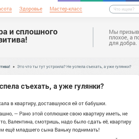
асота
Здоровье
Мастер-класс
ра и сплошного
Мы призыв
плохое, а 
зитива!
для добра.
тива!
»
Это что ты тут устроила? Не успела съехать, а уже rулянки?
спела съехать, а уже rулянки?
хала в квартиру, доставшуюся ей от бабушки.
ашно, — Рано этой соплюшке свою квартиру иметь, не
что, Валентина, смотришь, надо было сдать её, квартиру
 нам ещё младшего сына Ваньку поднимать!