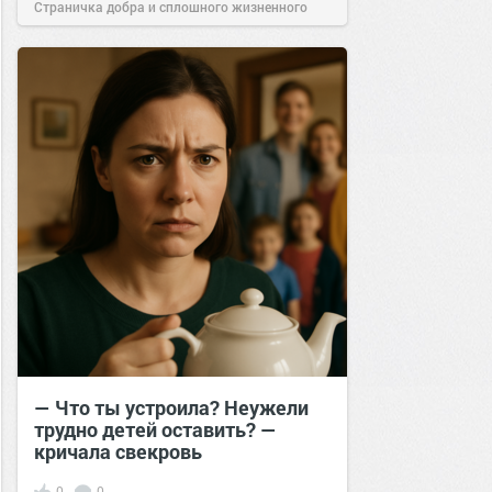
Страничка добра и сплошного жизненного
позитива!
13:40
21 сен 2024
— Что ты устроила? Неужели
трудно детей оставить? —
кричала свекровь
0
0