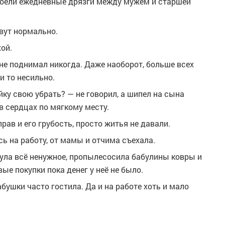
доели ежедневные дрязги между мужем и старшей
ивут нормально.
ой.
ь не поднимал никогда. Даже наоборот, больше всех
и то несильно.
йку свою убрать? — не говорил, а шипел на сына
в сердцах по мягкому месту.
рав и его грубость, просто житья не давали.
сь на работу, от мамы и отчима съехала.
нула всё ненужное, пропылесосила бабулины ковры и
ые покупки пока денег у неё не было.
бушки часто гостила. Да и на работе хоть и мало