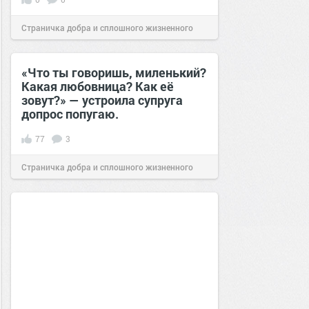
Страничка добра и сплошного жизненного
позитива!
14:20
08 сен 2025
«Что ты говоришь, миленький?
Какая любовница? Как её
зовут?» — устроила супруга
допрос попугаю.
77
3
Страничка добра и сплошного жизненного
позитива!
10:27
15 июл 2019