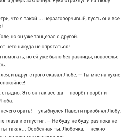
г и дверь захлопнул. Руки отряхнул и на Любу
три, что я такой … неразговорчивый, пусть они все
а!
оле, но он уже танцевал с другой.
 от него никуда не спрятаться!
 помогать, но ей уже было без разницы, новоселье
сь.
ся, и вдруг строго сказал Любе, — Ты мне на кухне
 спокойнее!
, стыдно. Это он так всегда — поорёт поорёт и
 Люба.
у нечего орать! — улыбнулся Павел и приобнял Любу.
 глаза и отпустил, — Не буду, не буду, раз пока не
, ты такая… Особенная ты, Любочка, — нежно
 выглядело так неожиданно.