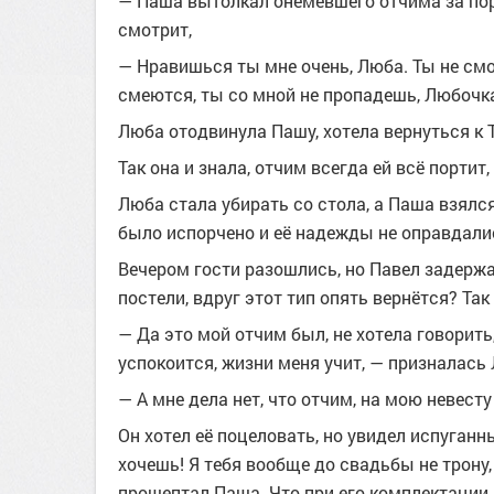
— Паша вытолкал онемевшего отчима за поро
смотрит,
— Нравишься ты мне очень, Люба. Ты не смо
смеются, ты со мной не пропадешь, Любочк
Люба отодвинула Пашу, хотела вернуться к Т
Так она и знала, отчим всегда ей всё портит,
Люба стала убирать со стола, а Паша взялся
было испорчено и её надежды не оправдали
Вечером гости разошлись, но Павел задержал
постели, вдруг этот тип опять вернётся? Так
— Да это мой отчим был, не хотела говорить
успокоится, жизни меня учит, — призналась
— А мне дела нет, что отчим, на мою невест
Он хотел её поцеловать, но увидел испуганные
хочешь! Я тебя вообще до свадьбы не трону
прошептал Паша. Что при его комплектации