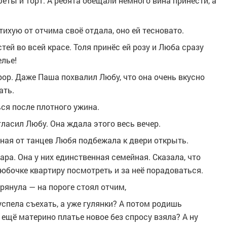
еты и торт. А ребята обещали немного вина принести, а
ихую от отчима своё отдала, оно ей тесновато.
тей во всей красе. Толя принёс ей розу и Люба сразу
елье!
рор. Даже Паша похвалил Любу, что она очень вкусно
ать.
ся после плотного ужина.
гласил Любу. Она ждала этого весь вечер.
енная от танцев Любя подбежала к двери открыть.
ра. Она у них единственная семейная. Сказала, что
Любочке квартиру посмотреть и за неё порадоваться.
рянула — на пороге стоял отчим,
 успела съехать, а уже гулянки? А потом родишь
а ещё материно платье новое без спросу взяла? А ну