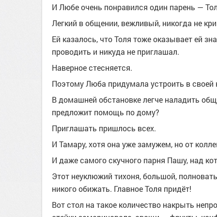
И Любе очень понравился один парень — Тол
Легкий в общении, вежливый, никогда не кр
Ей казалось, что Толя тоже оказывает ей зн
проводить и никуда не приглашал.
Наверное стесняется.
Поэтому Люба придумала устроить в своей к
В домашней обстановке легче наладить обще
предложит помощь по дому?
Приглашать пришлось всех.
И Тамару, хотя она уже замужем, но от колле
И даже самого скучного парня Пашу, над ко
Этот неуклюжий тихоня, большой, полноваты
никого обижать. Главное Толя придёт!
Вот стол на такое количество накрыть непро