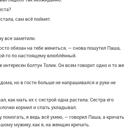
еста?
стала, сам всё поймет.
зу все заметили.
осто обязан на тебе жениться, — снова пошутил Паша,
кой-то по настоящему влюблённый.
е интересен болтун Толик. Он всем говорит одно и то же
ома, но в гости больше не напрашивался и руки не
л, как мать их с сестрой одна растила. Сестра его
ылочки кормил и спать укладывал.
ду помогать, я ведь всё умею, — говорил Паша, а кричать
ьшому мужику, как я, на женщин кричать.