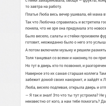
стейки замариновала, овощи — фрукты, конф
то завтра на работу.
Платье Люба весь вечер ушивала, ей мама вт
Так что Любочка справилась и встретила гос
поняла, что не зря она придумала это новос
Было весело, салаты и стейки произвели фу
готовит, неожиданно было о него это услыш
А потом включили музыку и решили размять
Толя танцевал со всеми и наконец-то он при
Но тут в дверь кто-то позвонил, и разгоряч
Наверное это их самая старшая коллега Тама
забежит домой своих накормит, и зайдёт к 
Люба, весело подпевая, открыла дверь и отп
— Я так и знал! Это что ты тут устроила? Не
неизвестно от кого, а нам тебе помогать? Д