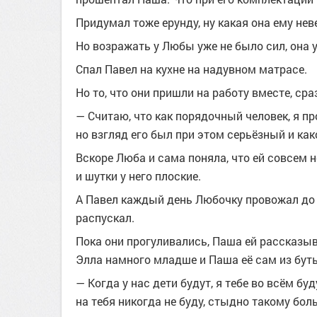
Придумал тоже ерунду, ну какая она ему нев
Но возражать у Любы уже не было сил, она у
Спал Павел на кухне на надувном матрасе.
Но то, что они пришли на работу вместе, сра
— Считаю, что как порядочный человек, я пр
но взгляд его был при этом серьёзный и ка
Вскоре Люба и сама поняла, что ей совсем н
и шутки у него плоские.
А Павел каждый день Любочку провожал до д
распускал.
Пока они прогуливались, Паша ей рассказыва
Элла намного младше и Паша её сам из бут
— Когда у нас дети будут, я тебе во всём бу
на тебя никогда не буду, стыдно такому бол