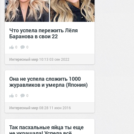
Что успела пережить Лёля
Баранова в свои 22
0
0
Интересный мир
10:13
03 сен 2022
Она не успела сложить 1000
журавликов и умерла (Япония)
0
0
Интересный мир
08:28
11 июн 2016
Так пасхальные яйца ты еще
не украшала! Успела всё