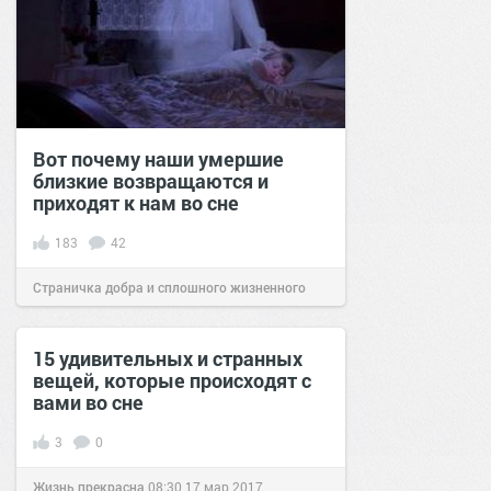
Вот почему наши умершие
близкие возвращаются и
приходят к нам во сне
183
42
Страничка добра и сплошного жизненного
позитива!
07:05
24 апр 2020
15 удивительных и странных
вещей, которые происходят с
вами во сне
3
0
Жизнь прекрасна
08:30
17 мар 2017