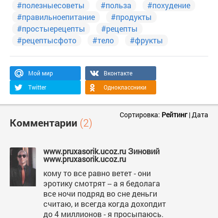
#полезныесоветы
#польза
#похудение
#правильноепитание
#продукты
#простыерецепты
#рецепты
#рецептысфото
#тело
#фрукты
Мой мир
Вконтакте
Twitter
Одноклассники
Сортировка:
Рейтинг
|
Дата
Комментарии
(2)
www.pruxasorik.ucoz.ru Зиновий
www.pruxasorik.ucoz.ru
кому то все равно ветет - они
эротику смотрят -- а я бедолага
все ночи подряд во сне деньги
считаю, и всегда когда дохопдит
до 4 миллионов - я просыпаюсь.