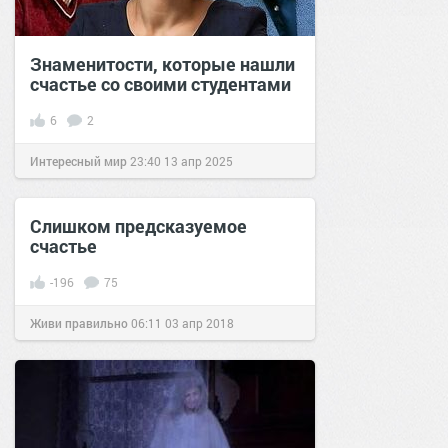
Знаменитости, которые нашли
счастье со своими студентами
6
2
Интересный мир
23:40
13 апр 2025
Слишком предсказуемое
счастье
-196
75
Живи правильно
06:11
03 апр 2018