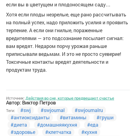
если вы в цветущем и плодоносящем саду…
Хотя если плоды незрелые, еще рано рассчитывать
на полный успех, надо приложить усилия и проявить
терпение. А если они гнилые, пораженные
вредителями — это подсознание посылает сигнал:
вам вредят. Недаром порчу урожая раньше
приписывали ведьмам. И это не просто суеверие!
Токсичные контакты вредят деятельности и
продуктам труда.
Источник:
Действия во сне, которые предвещают счастье
Автор:
Виктор Петров
#swj
#swjournal
#swjournalru
Теги:
#антиоксиданты
#витамины
#груши
#диета
#домашняякухня
#еда
#здоровье
#клетчатка
#кухня