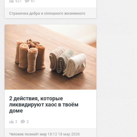
527
67
Страничка добра и сплошного жизненного
позитива!
12:01
08 авг 2019
2 действия, которые
ликвидируют хаос в твоём
доме
2
2
Человек познаёт мир
18:12
18 мар 2026