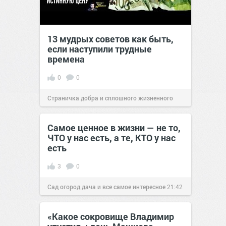
13 мудрых советов как быть,
если наступили трудные
времена
0
0
Страничка добра и сплошного жизненного
позитива!
11:14
22 дек 2022
Самое ценное в жизни — не то,
ЧТО у нас есть, а те, КТО у нас
есть
3
0
Сад огород дача и все самое интересное
21:42
11 фев 2019
«Какое сокровище Владимир