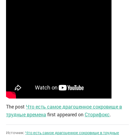
The post
Что есть самое драгоценное сокровище в
трудные времена
first appeared on
Сторифокс
.
Источник:
Что есть самое драгоценное сокровище в трудные