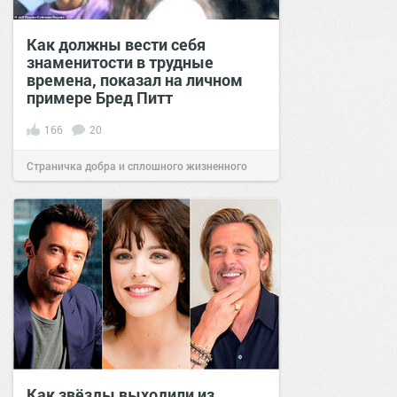
Как должны вести себя
знаменитости в трудные
времена, показал на личном
примере Бред Питт
166
20
Страничка добра и сплошного жизненного
позитива!
12:31
19 ноя 2020
Как звёзды выходили из