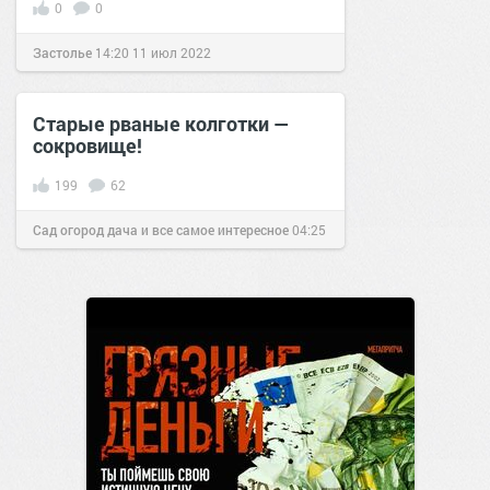
0
0
Застолье
14:20
11 июл 2022
Старые рваные колготки —
сокровище!
199
62
Сад огород дача и все самое интересное
04:25
27 май 2017