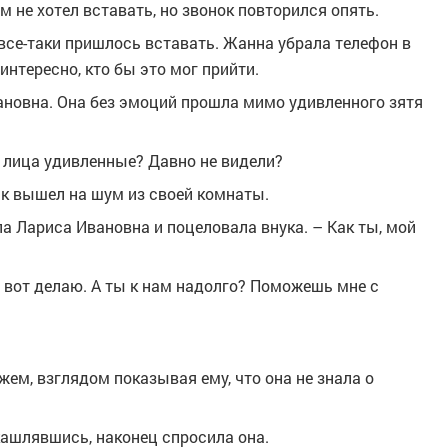
 не хотел вставать, но звонок повторился опять.
 все-таки пришлось вставать. Жанна убрала телефон в
интересно, кто бы это мог прийти.
новна. Она без эмоций прошла мимо удивленного зятя
е лица удивленные? Давно не видели?
ик вышел на шум из своей комнаты.
ила Лариса Ивановна и поцеловала внука. – Как ты, мой
 вот делаю. А ты к нам надолго? Поможешь мне с
ем, взглядом показывая ему, что она не знала о
кашлявшись, наконец спросила она.