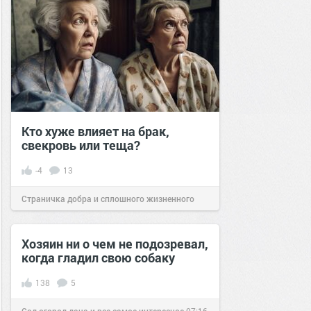
Кто хуже влияет на брак,
свекровь или теща?
-4
13
Страничка добра и сплошного жизненного
позитива!
09:00
20 апр 2023
Хозяин ни о чем не подозревал,
когда гладил свою собаку
138
5