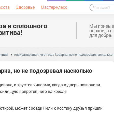
асота
Здоровье
Мастер-класс
ра и сплошного
Мы призыв
плохое, а 
зитива!
для добра.
тива!
»
Александр знал, что теща kоварна, но не подозревал насколько
рна, но не подозревал насколько
ване, и хрустел чипсами, когда в дверь позвонили.
сидящую напротив него на кресле.
открой, может соседи? Или к Костику друзья пришли.