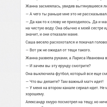
Жанна засмеялась, увидев вытянувшееся л
— А чего ты раньше мне это не рассказывал
— Да как-то к слову не приходилось. Да и ма
на чистую воду. Она обычно к моей сестре ид
значит, и они отказали маме.
Саша весело расхохотался и покачал голово
— Вот уж не ожидал от тещи такого.
Жанна развела руками, а Лариса Ивановна в
— И зачем вы эту ерунду смотрите?
Она выключила футбол, который все еще см
— Что вы делаете? Там важный матч идет!
— У меня на втором канале сериал идет. Не
хорошему.
Александр хмуро посмотрел на тещу, но ниче