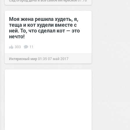
Сад огород дача и все самое интересное
07:16
13 окт 2016
Моя жена решила худеть, я,
теща и кот худели вместе с
ней. То, что сделал кот — это
нечто!
303
11
Интересный мир
01:35
07 май 2017