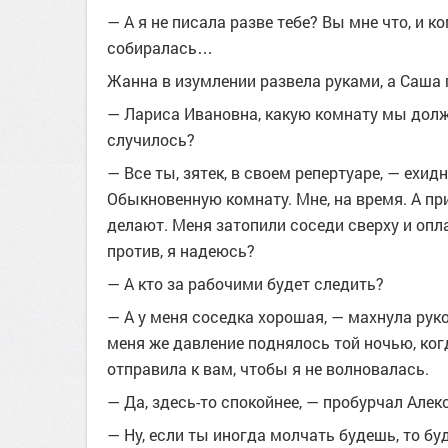
— А я не писала разве тебе? Вы мне что, и к
собиралась…
Жанна в изумлении развела руками, а Саша 
— Лариса Ивановна, какую комнату мы долж
случилось?
— Все ты, зятек, в своем репертуаре, — ехи
Обыкновенную комнату. Мне, на время. А пр
делают. Меня затопили соседи сверху и оплат
против, я надеюсь?
— А кто за рабочими будет следить?
— А у меня соседка хорошая, — махнула рук
меня же давление поднялось той ночью, когд
отправила к вам, чтобы я не волновалась.
— Да, здесь-то спокойнее, — пробурчал Алек
— Ну, если ты иногда молчать будешь, то бу