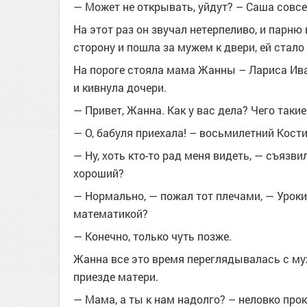
— Может не открывать, уйдут? – Саша совсем
На этот раз он звучал нетерпеливо, и парню
сторону и пошла за мужем к двери, ей стало 
На пороге стояла мама Жанны – Лариса Ива
и кивнула дочери.
— Привет, Жанна. Как у вас дела? Чего таки
— О, бабуля приехала! – восьмилетний Кост
— Ну, хоть кто-то рад меня видеть, — съязв
хороший?
— Нормально, — пожал тот плечами, — Уроки
математикой?
— Конечно, только чуть позже.
Жанна все это время переглядывалась с муж
приезде матери.
— Мама, а ты к нам надолго? – неловко про