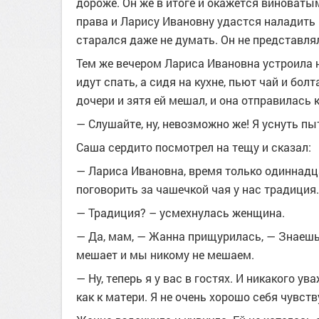
дороже. Он же в итоге и окажется виноваты
права и Ларису Ивановну удастся наладить 
старался даже не думать. Он не представлял
Тем же вечером Лариса Ивановна устроила н
идут спать, а сидя на кухне, пьют чай и бол
дочери и зятя ей мешал, и она отправилась к
— Слушайте, ну, невозможно же! Я уснуть пы
Саша сердито посмотрел на тещу и сказал:
— Лариса Ивановна, время только одиннадца
поговорить за чашечкой чая у нас традиция
— Традиция? – усмехнулась женщина.
— Да, мам, — Жанна прищурилась, — Знаешь
мешает и мы никому не мешаем.
— Ну, теперь я у вас в гостях. И никакого у
как к матери. Я не очень хорошо себя чувст