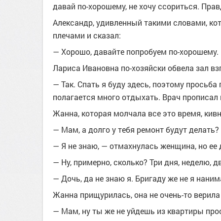
давай по-хорошему, не хочу ссориться. Прав
Александр, удивленный такими словами, ко
плечами и сказал:
— Хорошо, давайте попробуем по-хорошему.
Лариса Ивановна по-хозяйски обвела зал вз
— Так. Спать я буду здесь, поэтому просьба
полагается много отдыхать. Врач прописал
Жанна, которая молчала все это время, кивн
— Мам, а долго у тебя ремонт будут делать?
— Я не знаю, — отмахнулась женщина, но ее
— Ну, примерно, сколько? Три дня, неделю, д
— Дочь, да не знаю я. Бригаду же не я наним
Жанна прищурилась, она не очень-то верила 
— Мам, ну ты же не уйдешь из квартиры прос