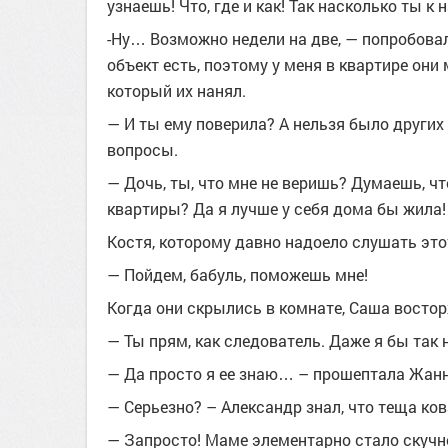
узнаешь! Что, где и как! Так насколько ты к 
-Ну… Возможно недели на две, — попробовал
объект есть, поэтому у меня в квартире они 
который их нанял.
— И ты ему поверила? А нельзя было други
вопросы.
— Дочь, ты, что мне не веришь? Думаешь, чт
квартиры? Да я лучше у себя дома бы жила! 
Костя, которому давно надоело слушать этот
— Пойдем, бабуль, поможешь мне!
Когда они скрылись в комнате, Саша востор
— Ты прям, как слeдователь. Даже я бы так 
— Да просто я ее знаю… – прошептала Жанн
— Серьезно? – Александр знал, что теща ков
— Запросто! Маме элементарно стало скучно