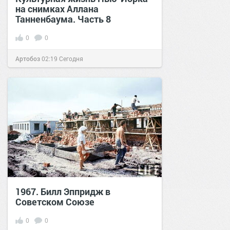
на снимках Аллана
Танненбаума. Часть 8
0
0
Артобоз
02:19
Сегодня
1967. Билл Эппридж в
Советском Союзе
0
0