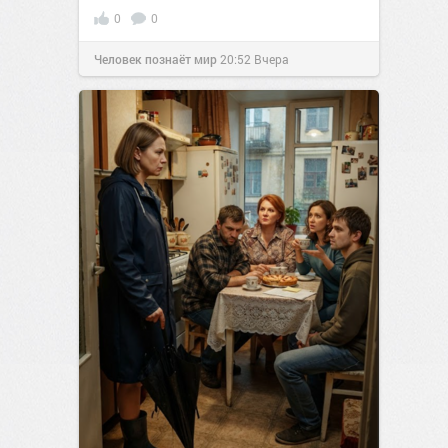
0
0
Человек познаёт мир
20:52
Вчера