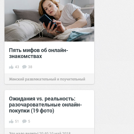
Пять мифов об онлайн-
знакомствах
43
38
Женский развлекательный и поучительный
сайт.
19:00
03 дек 2022
Ожидания vs. реальность:
разочаровательные онлайн-
покупки (19 фото)
51
5
Это надо видеть!
20:40
10 май 2018