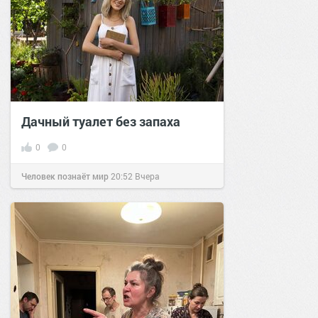
Дачный туалет без запаха
0
0
Человек познаёт мир
20:52
Вчера