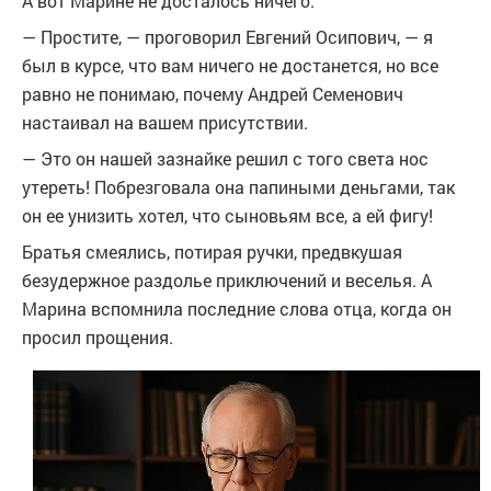
А вот Марине не досталось ничего.
— Простите, — проговорил Евгений Осипович, — я
был в курсе, что вам ничего не достанется, но все
равно не понимаю, почему Андрей Семенович
настаивал на вашем присутствии.
— Это он нашей зазнайке решил с того света нос
утереть! Побрезговала она папиными деньгами, так
он ее унизить хотел, что сыновьям все, а ей фигу!
Братья смеялись, потирая ручки, предвкушая
безудержное раздолье приключений и веселья. А
Марина вспомнила последние слова отца, когда он
просил прощения.