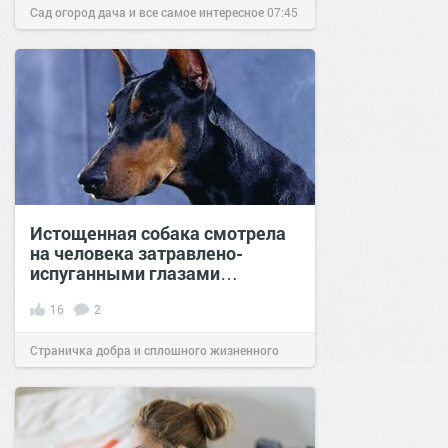
Сад огород дача и все самое интересное
07:45
14 апр 2016
Истощенная собака смотрела
на человека затравлено-
испуганными глазами…
16
2
Страничка добра и сплошного жизненного
позитива!
13:53
12 июн 2023