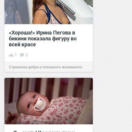
«Хороша!» Ирина Пегова в
бикини показала фигуру во
всей красе
7
2
Страничка добра и сплошного жизненного
позитива!
23:00
09 дек 2021