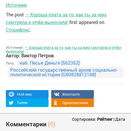
Источник
The post
— Хороша плата за то, как ты за ним
смотрела и уmkи выносила!
first appeared on
Сторифокс
.
Источник:
— Хороша плата за то, как ты за ним смотрела и уmkи
выносила!
Автор:
Виктор Петров
наб. Песьи Деньги [562352]
Теги:
Российский государственный архив социально-
политической истории [G80828812188]
Мой мир
Вконтакте
Twitter
Одноклассники
Сортировка:
Рейтинг
|
Дата
Комментарии
(0)