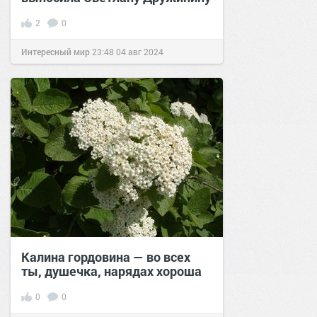
2
0
Интересный мир
23:48
04 авг 2024
Калина гордовина — во всех
ты, душечка, нарядах хороша
0
0