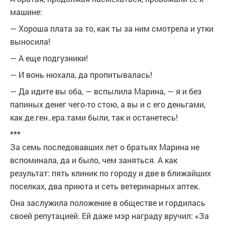
машине:
— Хороша плата за то, как ты за ним смотрела и утки
выносила!
— А еще подгузники!
— И вонь нюхала, да пропитывалась!
— Да идите вы оба, — вспылила Марина, — я и без
папиных денег чего-то стою, а вы и с его деньгами,
как де.ген..ера.тами были, так и останетесь!
***
За семь последовавших лет о братьях Марина не
вспоминала, да и было, чем заняться. А как
результат: пять клиник по городу и две в ближайших
поселках, два приюта и сеть ветеринарных аптек.
Она заслужила положение в обществе и гордилась
своей репутацией. Ей даже мэр награду вручил: «За