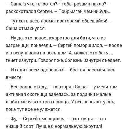
— Саня, а что ты хотел? Чтобы розами пахло? –
расхохотался Сергей. – Побрызгай чем-нибудь.
— Тут хоть весь ароматизаторами обвешайся! –
Саша отмахнулся.
— Ну да, это новое лекарство для бати, что из
заграницы привезли, — Сергей поморщился, — вроде
и в вену, а вони на весь дом! А, может, это батя…
гниет изнутри. Говорят же, болезнь изнутри съедает.
— И гадит всем здоровым! – братья рассмеялись
вместе.
— Все равно съеду, — повторил Саша, — у меня там
активная охотница завелась, за подачки малые
любит меня, что того принца. У нее перекантуюсь,
пока тут все не уляжется.
— Фу, — Сергей сморщился, — охотницы – это
низший сорт. Лучше б нормальную окрутил!