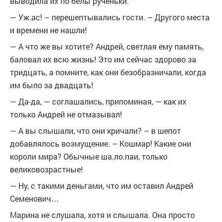
выводила их по белы рученьки.
— Уж.ас! – перешептывались гости. – Другого места
и времени не нашли!
— А что же вы хотите? Андрей, светлая ему память,
баловал их всю жизнь! Это им сейчас здорово за
тридцать, а помните, как они безобразничали, когда
им было за двадцать!
— Да-да, — соглашались, припоминая, — как их
только Андрей не отмазывал!
— А вы слышали, что они кричали? – в шепот
добавлялось возмущение. – Кошмар! Какие они
короли мира? Обычные ша.ло.паи, только
великовозрастные!
— Ну, с такими деньгами, что им оставил Андрей
Семенович…
Марина не слушала, хотя и слышала. Она просто