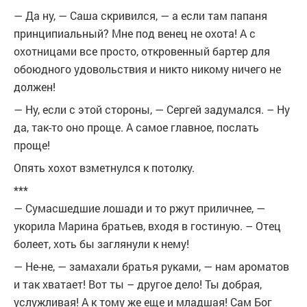
— Да ну, — Саша скривился, — а если там папаня
принципиальный? Мне под венец не охота! А с
охотницами все просто, откровенный бартер для
обоюдного удовольствия и никто никому ничего не
должен!
— Ну, если с этой стороны, — Сергей задумался. – Ну
да, так-то оно проще. А самое главное, послать
проще!
Опять хохот взметнулся к потолку.
***
— Сумасшедшие лошади и то ржут приличнее, —
укорила Марина братьев, входя в гостиную. – Отец
болеет, хоть бы заглянули к нему!
— Не-не, — замахали братья руками, — нам ароматов
и так хватает! Вот ты – другое дело! Ты добрая,
услужливая! А к тому же еще и младшая! Сам Бог