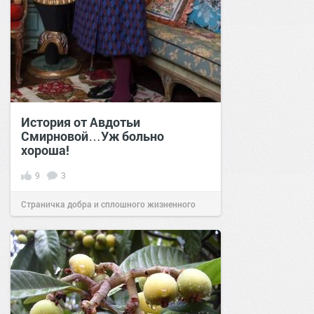
История от Авдотьи
Смирновой…Уж больно
хороша!
9
3
Страничка добра и сплошного жизненного
позитива!
20:19
20 авг 2024