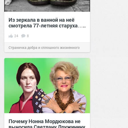
Из зеркала в ванной на неё
смотрела 77-летняя старуха…..
24
8
Страничка добра и сплошного жизненного
позитива!
14:10
21 сен 2023
Почему Нонна Мордюкова не
выносила Светлану Дружинину