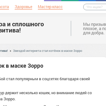
асота
Здоровье
Мастер-класс
ра и сплошного
Мы призыв
плохое, а 
зитива!
для добра.
тива!
»
Звездой интернета стал котёнок в маске Зорро
ок в маске Зорро
Бой стал популярным в соцсетях благодаря своей
ур держит несколько кошек, но внимание людей со
а Зорро.