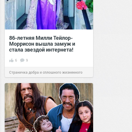
86-летняя Милли Тейлор-
Моррисон вышла замуж и
стала звездой интернета!
6
9
Страничка добра и сплошного жизненного
позитива!
22:21
31 янв 2024