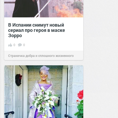
В Испании снимут новый
сериал про героя в маске
Зорро
0
0
Страничка добра и сплошного жизненного
позитива!
19:55
31 авг 2022