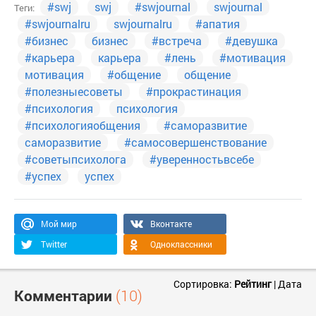
#swj
swj
#swjournal
swjournal
Теги:
#swjournalru
swjournalru
#апатия
#бизнес
бизнес
#встреча
#девушка
#карьера
карьера
#лень
#мотивация
мотивация
#общение
общение
#полезныесоветы
#прокрастинация
#психология
психология
#психологияобщения
#саморазвитие
саморазвитие
#самосовершенствование
#советыпсихолога
#уверенностьвсебе
#успех
успех
Мой мир
Вконтакте
Twitter
Одноклассники
Сортировка:
Рейтинг
|
Дата
Комментарии
(10)