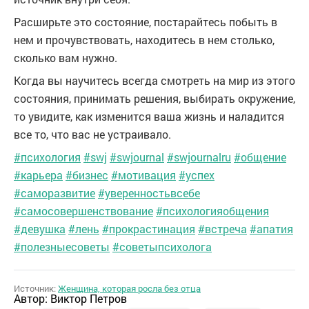
Расширьте это состояние, постарайтесь побыть в
нем и прочувствовать, находитесь в нем столько,
сколько вам нужно.
Когда вы научитесь всегда смотреть на мир из этого
состояния, принимать решения, выбирать окружение,
то увидите, как изменится ваша жизнь и наладится
все то, что вас не устраивало.
#психология
#swj
#swjournal
#swjournalru
#общение
#карьера
#бизнес
#мотивация
#успех
#саморазвитие
#уверенностьвсебе
#самосовершенствование
#психологияобщения
#девушка
#лень
#прокрастинация
#встреча
#апатия
#полезныесоветы
#советыпсихолога
Источник:
Женщина, которая росла без отца
Автор:
Виктор Петров