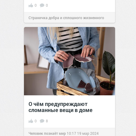
0
0
Страничка добра и сплошного жизненного
позитива!
12:25
22 окт 2021
О чём предупреждают
сломанные вещи в доме
0
8
Человек познаёт мир
10:17
19 мар 2024