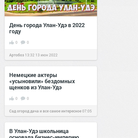
День города Улан-Удэ в 2022
году
0
0
Артобоз
13:32
13 июн 2022
Немецкие актеры
«усыновили» бездомных
щенков из Улан-Удэ
0
0
Сад огород дача и все самое интересное
07:05
16 окт 2016
В Улан-Удэ школьница
основала бизнес-империю