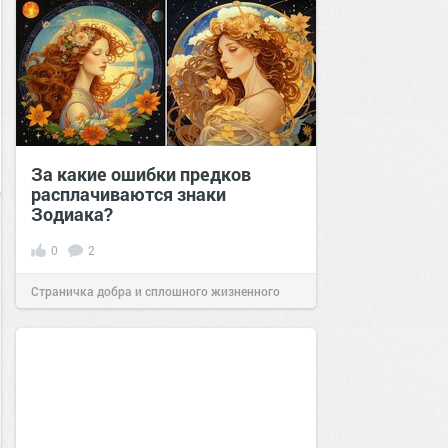
За какие ошибки предков
расплачиваются знаки
Зодиака?
0
2
Страничка добра и сплошного жизненного
позитива!
11:40
29 авг 2025