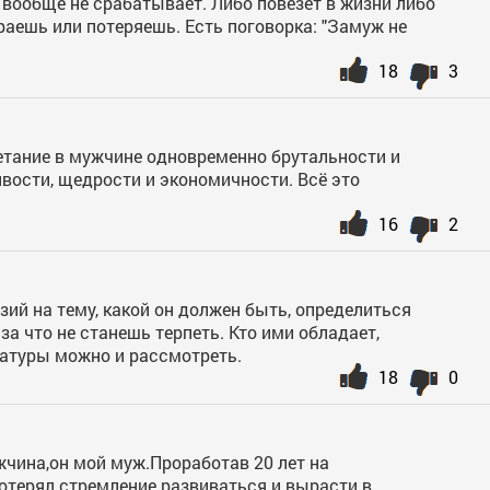
 вообще не срабатывает. Либо повезет в жизни либо
раешь или потеряешь. Есть поговорка: "Замуж не
18
3
четание в мужчине одновременно брутальности и
вости, щедрости и экономичности. Всё это
16
2
ий на тему, какой он должен быть, определиться
за что не станешь терпеть. Кто ими обладает,
атуры можно и рассмотреть.
18
0
жчина,он мой муж.Проработав 20 лет на
потерял стремление развиваться и вырасти в