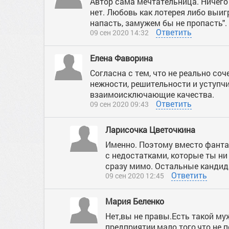
Автор сама мечтательница. Ничего
нет. Любовь как лотерея либо выиг
напасть, замужем бы не пропасть".
Ответить
09 сен 2020 14:32
Елена Фаворина
Согласна с тем, что не реально со
нежности, решительности и уступчи
взаимоисключающие качества.
Ответить
09 сен 2020 09:43
Ларисочка Цветочкина
Именно. Поэтому вместо фантаз
с недостатками, которые ты ни 
сразу мимо. Остальные кандид
Ответить
09 сен 2020 12:45
Мария Беленко
Нет,вы не правы.Есть такой му
предприятии,мало того,что не 