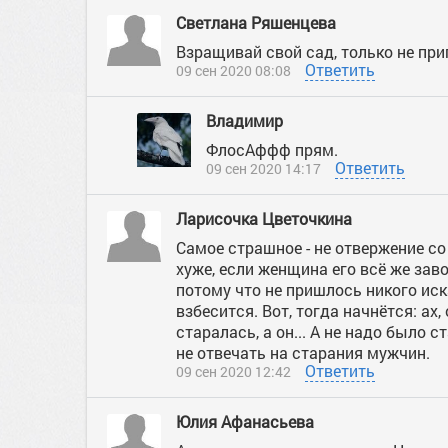
Светлана Ряшенцева
Взращивай свой сад, только не приг
Ответить
09 сен 2020 08:08
Владимир
ФлосАффф прям.
Ответить
09 сен 2020 14:17
Ларисочка Цветочкина
Самое страшное - не отвержение с
хуже, если женщина его всё же заво
потому что не пришлось никого иск
взбесится. Вот, тогда начнётся: ах,
старалась, а он... А не надо было с
не отвечать на старания мужчин.
Ответить
09 сен 2020 12:42
Юлия Афанасьева