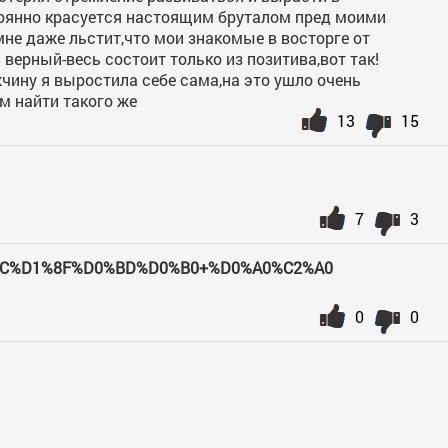
тоянно красуется настоящим бруталом пред моими
мне даже льстит,что мои знакомые в восторге от
 верный-весь состоит только из позитива,вот так!
жчину я выростила себе сама,на это ушло очень
ам найти такого же
13
15
7
3
C%D1%8F%D0%BD%D0%B0+%D0%A0%C2%A0
0
0