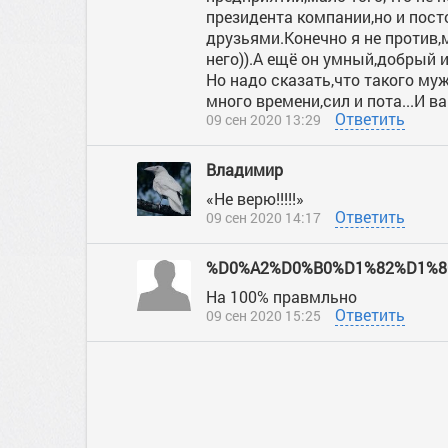
президента компании,но и пос
друзьями.Конечно я не против,
него)).А ещё он умный,добрый и
Но надо сказать,что такого му
много времени,сил и пота...И в
Ответить
09 сен 2020 13:29
Владимир
«Не верю!!!!!»
Ответить
09 сен 2020 14:17
%D0%A2%D0%B0%D1%82%D1%8
На 100% правмльно
Ответить
09 сен 2020 15:25