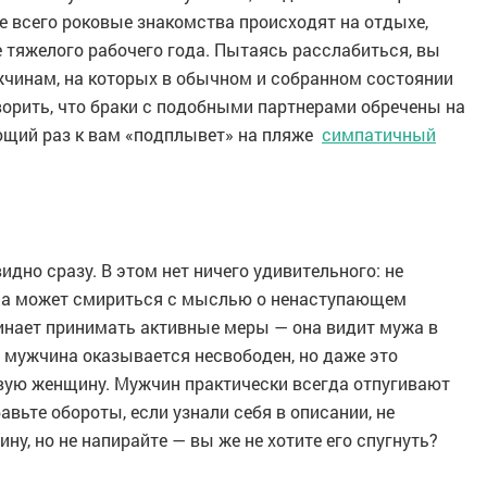
е всего роковые знакомства происходят на отдыхе,
 тяжелого рабочего года. Пытаясь расслабиться, вы
жчинам, на которых в обычном и собранном состоянии
ворить, что браки с подобными партнерами обречены на
ющий раз к вам «подплывет» на пляже
симпатичный
идно сразу. В этом нет ничего удивительного: не
ла может смириться с мыслью о ненаступающем
инает принимать активные меры — она видит мужа в
 мужчина оказывается несвободен, но даже это
вую женщину. Мужчин практически всегда отпугивают
вьте обороты, если узнали себя в описании, не
у, но не напирайте — вы же не хотите его спугнуть?