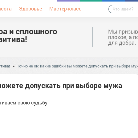
асота
Здоровье
Мастер-класс
ра и сплошного
Мы призыв
плохое, а 
зитива!
для добра.
тива!
»
Точно не он: какие ошибки вы можете допускать при выборе му
 можете допускать при выборе мужа
угиваем свою судьбу