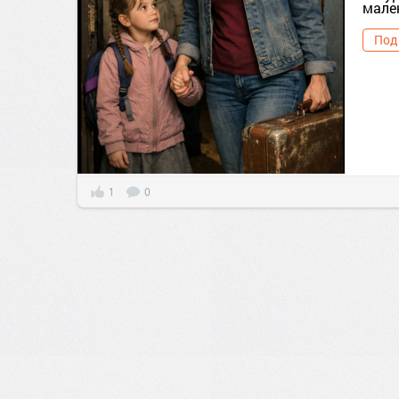
мале
Под
1
0