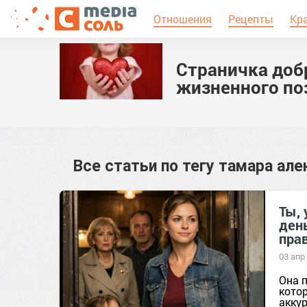
Отношения
Рецепты
Кр
Страничка доб
жизненного по
Все статьи по тегу
тамара але
Ты, 
день
пра
03 апр
Она 
кото
аккур