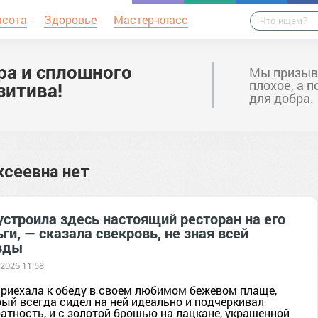
асота
Здоровье
Мастер-класс
ра и сплошного
Мы призыв
плохое, а 
зитива!
для добра.
ксеевна нет
устроила здесь настоящий ресторан на его
ги, — сказала свекровь, не зная всей
вды
 2026 11:58
приехала к обеду в своем любимом бежевом плаще,
рый всегда сидел на ней идеально и подчеркивал
атность, и с золотой брошью на лацкане, украшенной