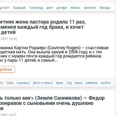
д Питт
Бывший
Голливуд
дети
дочери
Жизнь
занятия
Звезды
родители
Северная Америка
семья
сестры
суд
супруги
сыновья
етняя жена пастора родила 11 раз,
еменея каждый год брака, и хочет
усыновление
брат
Дело
дизайнер
ребенок
сестра
 детей
 2021 16:50
канка Кортни Роджерс (Court­ney Rogers) – счастливая
детная мать. Она вышла замуж в 2008 году, и с тех
у них с мужем почти каждый год рождается ребенок.
с у пары 11 детей, и самый...
робнее
ти
США
сыновья
Дети и семья
брак
Год
жена
ребенок
выйти
ть только миг» (Земля Санникова) — Федор
ронравов с сыновьями очень душевно
ли
 2021 14:37