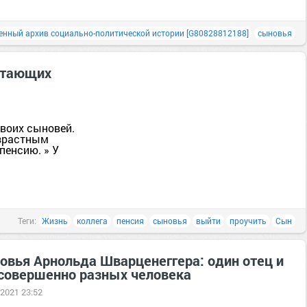
енный архив социально-политической истории [G80828812188]
сыновья
ботающих
воих сыновей.
озрастным
пенсию. » У
Теги:
Жизнь
коллега
пенсия
сыновья
выйти
проучить
Сын
овья Арнольда Шварценеггера: один отец и
 совершенно разных человека
 2021 23:52