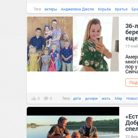
Теги:
актеры
Анджелина Джоли
борьба
братья
Брэ
знаменитости
конфликт
мать
опека
развод
36-л
бер
еще
13 май
Амери
много
пор 
Сейча
Под
0
0
Теги:
дети
дочери
мать
Мир
Новос
«Ес
Доб
спе
23 фев