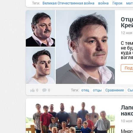
Теги:
Великая Отечественная война
война
Герои
мат
Отц
Кре
12 ноя
С тем
не бу
куда
взгля
Под
0
0
Теги:
отец
отцы
Сравнение
Сы
Лап
нак
10 ноя
Мног