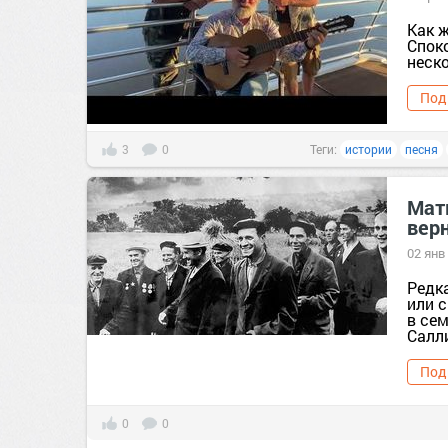
Как ж
Спок
неско
Под
3
0
Теги:
истории
песня
Мат
верн
02 янв
Редк
или с
в се
Салли
Под
0
0