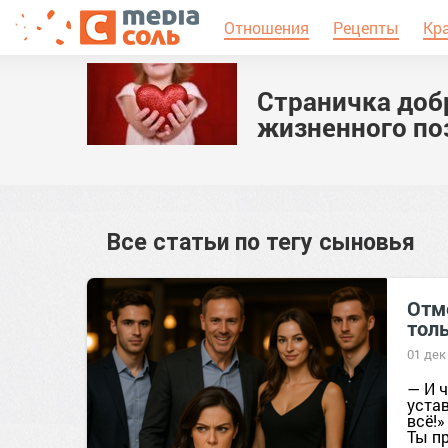
Отношения
Рецепты
Кр
Страничка доб
жизненного по
Все статьи по тегу
сыновья
Отм
толь
01 дек
— И 
устав
всё!»
Ты пр