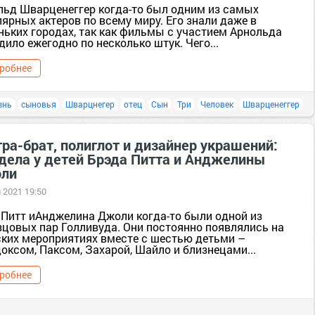
льд Шварценеггер когда-то был одним из самых
ярных актеров по всему миру. Его знали даже в
ньких городах, так как фильмы с участием Арнольда
ило ежегодно по несколько штук. Чего...
робнее
знь
сыновья
Шварцнегер
отец
Сын
Три
Человек
Шварценеггер
ра-брат, полиглот и дизайнер украшений:
 дела у детей Брэда Питта и Анджелины
ли
 2021 19:50
 Питт иАнджелина Джоли когда-то были одной из
зцовых пар Голливуда. Они постоянно появлялись на
ских мероприятиях вместе с шестью детьми –
оксом, Паксом, Захарой, Шайло и близнецами...
робнее