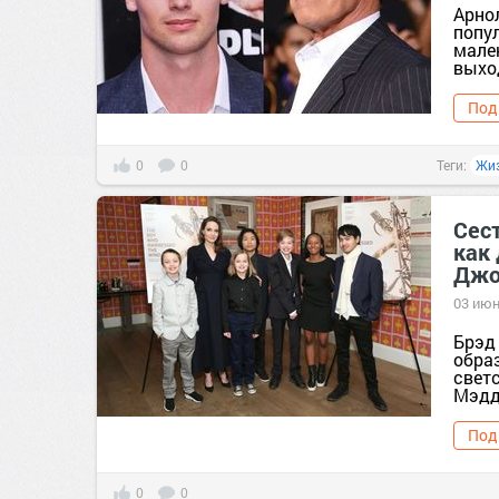
Арно
попул
мале
выход
Под
0
0
Теги:
Жи
Сест
как
Джо
03 июн
Брэд
обра
свет
Мэдд
Под
0
0