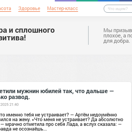
асота
Здоровье
Мастер-класс
ра и сплошного
Мы призыв
плохое, а 
зитива!
для добра.
етили мужнин юбилей так, что дальше —
ко развод.
 2025 21:40
что именно тебя не устраивает? — Артём недоумённо
ился на жену. «Что меня не устраивает? Да абсолютно
 — мрачно отметила про себя Лада, а вслух сказала: —
авда не осознаёшь...