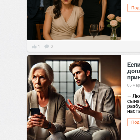
Под
1
0
Если
дол
при
05 мар
— Лю
сына 
разбу
наста
Под