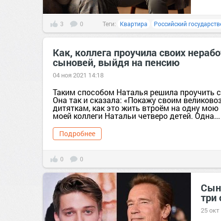
3
0
Теги:
Квартира
Российский государств
Как, коллега проучила своих нера
сыновей, выйдя на пенсию
04 ноя 2021 14:18
Таким способом Наталья решила проучить с
Она так и сказала: «Покажу своим великов
дитяткам, как это жить втроём на одну мою 
моей коллеги Натальи четверо детей. Одна...
Подробнее
0
0
Сын
три
25 окт