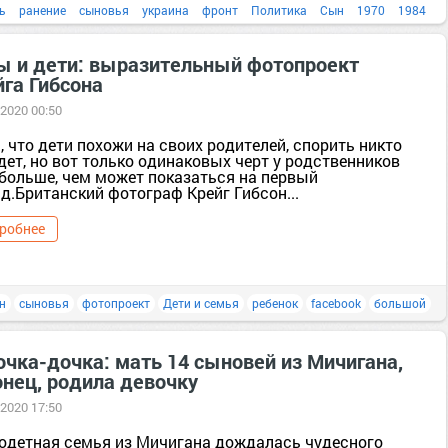
ь
ранение
сыновья
украина
фронт
Политика
Сын
1970
1984
ы и дети: выразительный фотопроект
йга Гибсона
 2020 00:50
, что дети похожи на своих родителей, спорить никто
дет, но вот только одинаковых черт у родственников
 больше, чем может показаться на первый
д.Британский фотограф Крейг Гибсон...
робнее
н
сыновья
фотопроект
Дети и семья
ребенок
facebook
большой
очка-дочка: мать 14 сыновей из Мичигана,
онец, родила девочку
 2020 17:50
одетная семья из Мичигана дождалась чудесного