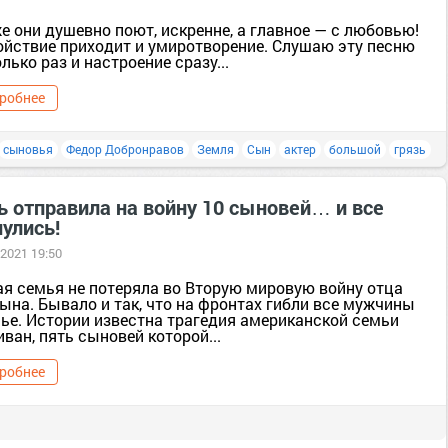
е они душевно поют, искренне, а главное — с любовью!
ойствие приходит и умиротворение. Слушаю эту песню
лько раз и настроение сразу...
робнее
сыновья
Федор Добронравов
Земля
Сын
актер
большой
грязь
ь отправила на войну 10 сыновей… и все
улись!
 2021 19:50
ая семья не потеряла во Вторую мировую войну отца
ына. Бывало и так, что на фронтах гибли все мужчины
мье. Истории известна трагедия американской семьи
ван, пять сыновей которой...
робнее