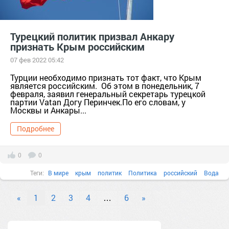
Турецкий политик призвал Анкару
признать Крым российским
07 фев 2022 05:42
Турции необходимо признать тот факт, что Крым
является российским. Об этом в понедельник, 7
февраля, заявил генеральный секретарь турецкой
партии Vatan Догу Перинчек.По его словам, у
Москвы и Анкары...
Подробнее
0
0
Теги:
В мире
крым
политик
Политика
российский
Вода
«
1
2
3
4
…
6
»