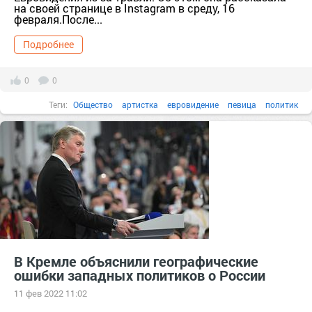
на своей странице в Instagram в среду, 16
февраля.После...
Подробнее
0
0
Теги:
Общество
артистка
евровидение
певица
политик
Политика
В Кремле объяснили географические
ошибки западных политиков о России
11 фев 2022 11:02