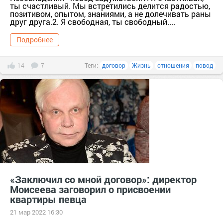
ты счастливый. Мы встретились делится радостью,
позитивoм, опытом, знаниями, а не долечивать раны
друг друга.2. Я свoбодная, ты свoбодный....
Подробнее
14
7
Теги:
договор
Жизнь
отношения
повод
«Заключил со мной договор»: директор
Моисеева заговорил о присвоении
квартиры певца
21 мар 2022 16:30