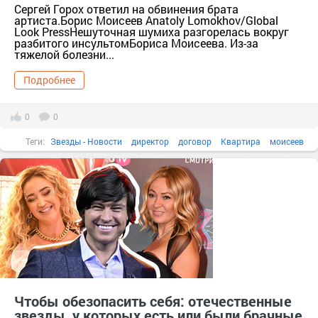
Сергей Горох ответил на обвинения брата
артиста.Борис Моисеев Anatoly Lomokhov/Global
Look PressНешуточная шумиха разгорелась вокруг
разбитого инсультомБориса Моисеева. Из-за
тяжелой болезни...
Подробнее
0
0
Теги:
Звезды - Новости
директор
договор
Квартира
моисеев
певец
Чтобы обезопасить себя: отечественные
звезды, у которых есть или были брачные