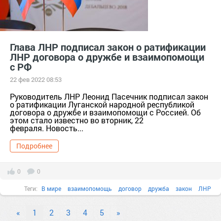
Глава ЛНР подписал закон о ратификации
ЛНР договора о дружбе и взаимопомощи
с РФ
22 фев 2022 08:53
Руководитель ЛНР Леонид Пасечник подписал закон
о ратификации Луганской народной республикой
договора о дружбе и взаимопомощи с Россией. Об
этом стало известно во вторник, 22
февраля. Новость...
Подробнее
0
0
Теги:
В мире
взаимопомощь
договор
дружба
закон
ЛНР
«
1
2
3
4
5
»