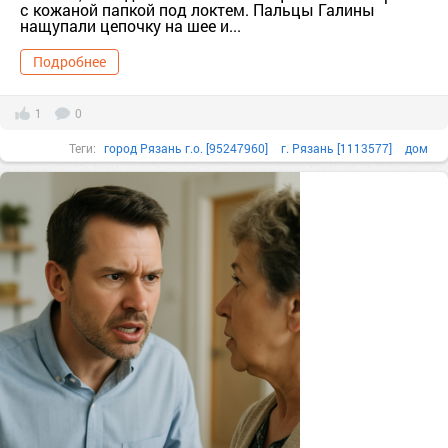
с кожаной папкой под локтем. Пальцы Галины
нащупали цепочку на шее и...
Подробнее
1
0
Теги:
город Рязань г.о. [95247960]
г. Рязань [1113577]
дом
марина машина
родственники
Рязанская обл. [1113521]