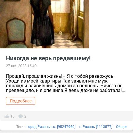
рая квартира
Рязанская обл. [1113521]
Никогда не верь предавшему!
27 ноя 2023 16:49
Прощай, прошлая жизнь!– Я с тобой развожусь.
Уходи из моей квартиры.Так заявил мне муж,
однажды заявившись домой за полночь. Ничего не
предвещало, и я опешила.Я ведь даже не работала!...
Подробнее
16
2
Теги:
город Рязань г.о. [95247960]
г. Рязань [1113577]
Общее