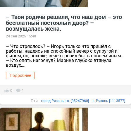
– Твои родичи решили, что наш дом – это
бесплатный постоялый двор? –
возмущалась жена.
24 сен 2025 15:40
– Что стряслось? – Игорь только что пришёл с
работы, надеясь на спокойный вечер с супругой и
сыном, но, похоже, вечер грозил быть совсем иным.
– Кто опять нагрянул? Марина глубоко втянула
воздух,...
Подробнее
0
1
Теги:
город Рязань г.о. [95247960]
г. Рязань [1113577]
ефим квартира
игорь квартира
кирилл квартира
марина квартира
наглые родственники
петр квартира