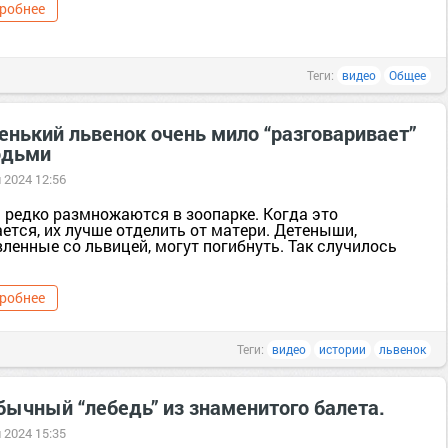
робнее
Теги:
видео
Общее
енький львенок очень мило “разговаривает”
юдьми
 2024 12:56
 редко размножаются в зоопарке. Когда это
ется, их лучше отделить от матери. Детеныши,
ленные со львицей, могут погибнуть. Так случилось
робнее
Теги:
видео
истории
львенок
бычный “лебедь” из знаменитого балета.
 2024 15:35