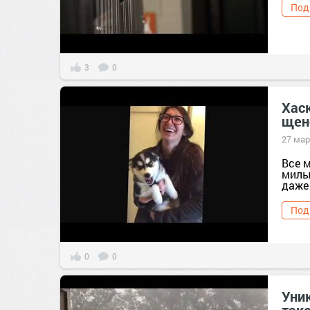
Под
3
0
Хас
щен
27 мар
Все 
милы
даже 
Под
0
0
Уни