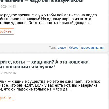
ое явление — надо быть везунчиком!
 2024 14:43
е редкое зрелище, а уж чтобы поймать его на видео,
 быть счастливчиком! Но одному парню из штата
 таки удалось. Он хотел снять сильный дождь, а...
робнее
Теги:
видео
Общее
шаровая молия
орите, коты — хищники? А эта кошечка
ит полакомиться луком!
 2024 22:15
чьи — хищные существа, но это не означает, что мясо
 все, что они едят. Если у вас есть кот, вы наверняка
е, что он падок не только на мясо да...
робнее