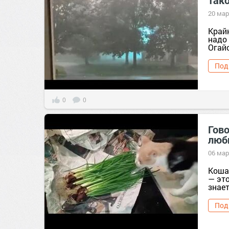
так
20 мар
Крайн
надо
Огайо
Под
0
0
Гов
люб
06 мар
Коша
— это
знает
Под