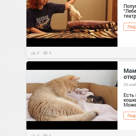
Попуг
“Леб
театр
Под
0
0
Мам
отк
23 май
Есть 
кошк
Может
Под
0
0