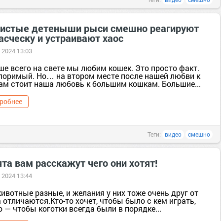
истые детеныши рыси смешно реагируют
асческу и устраивают хаос
 2024 13:03
ше всего на свете мы любим кошек. Это просто факт.
поримый. Но… на втором месте после нашей любви к
ам стоит наша любовь к большим кошкам. Большие...
робнее
Теги:
видео
смешно
та вам расскажут чего они хотят!
 2024 13:44
ивотные разные, и желания у них тоже очень друг от
 отличаются.Кто-то хочет, чтобы было с кем играть,
о — чтобы коготки всегда были в порядке...