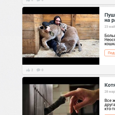
Пуш
на р
23 май
Боль
Неос
кошк
Под
2
0
Котя
28 мар
Все ж
друга
кто-т