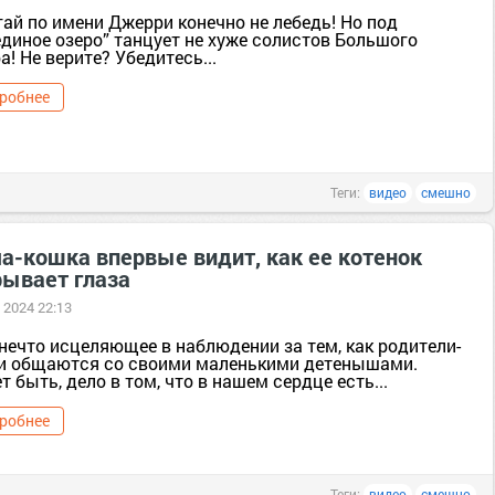
ай по имени Джерри конечно не лебедь! Но под
единое озеро” танцует не хуже солистов Большого
а! Не верите? Убедитесь...
робнее
Теги:
видео
смешно
а-кошка впервые видит, как ее котенок
рывает глаза
 2024 22:13
нечто исцеляющее в наблюдении за тем, как родители-
и общаются со своими маленькими детенышами.
 быть, дело в том, что в нашем сердце есть...
робнее
Теги:
видео
смешно