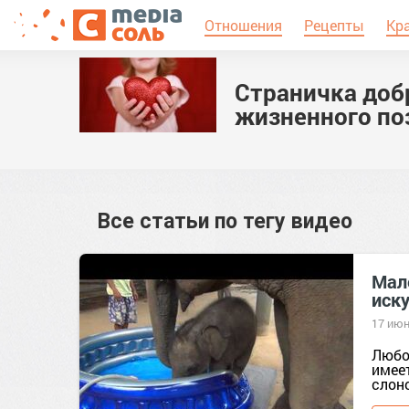
Отношения
Рецепты
Кр
Страничка доб
жизненного по
Все статьи по тегу
видео
Мал
иску
17 июн
Любо
имеет
слоно