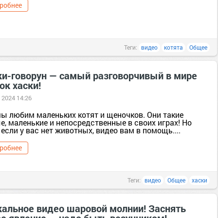
робнее
Теги:
видео
котята
Общее
ки-говорун — самый разговорчивый в мире
ок хаски!
 2024 14:26
мы любим маленьких котят и щеночков. Они такие
е, маленькие и непосредственные в своих играх! Но
если у вас нет животных, видео вам в помощь....
робнее
Теги:
видео
Общее
хаски
кальное видео шаровой молнии! Заснять