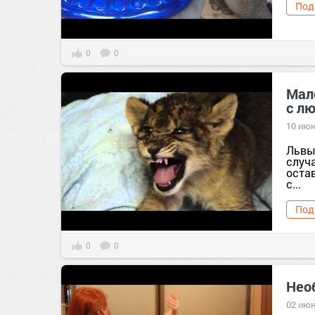
Под
0
0
Мал
с л
10 июн
Львы
случа
остав
с...
Под
0
0
Нео
02 июн